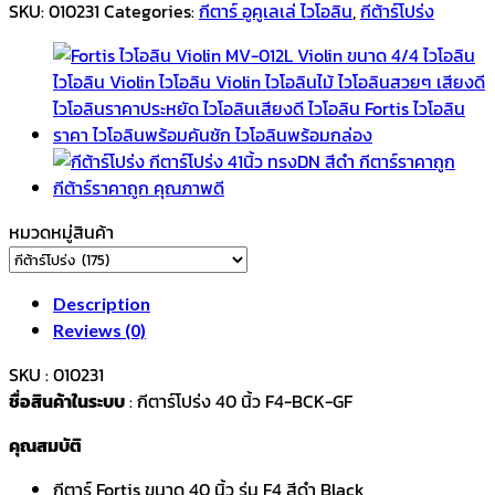
โปร่ง
SKU:
010231
Categories:
กีตาร์ อูคูเลเล่ ไวโอลิน
,
กีต้าร์โปร่ง
ทรง
GA
ขนาด
40
นิ้ว
F4-
GF
สีดำ
หมวดหมู่สินค้า
Black
เคลือบ
เงา
Description
High
Reviews (0)
glossy
SKU : 010231
quantity
ชื่อสินค้าในระบบ
: กีตาร์โปร่ง 40 นิ้ว F4-BCK-GF
คุณสมบัติ
กีตาร์ Fortis ขนาด 40 นิ้ว รุ่น F4 สีดำ Black