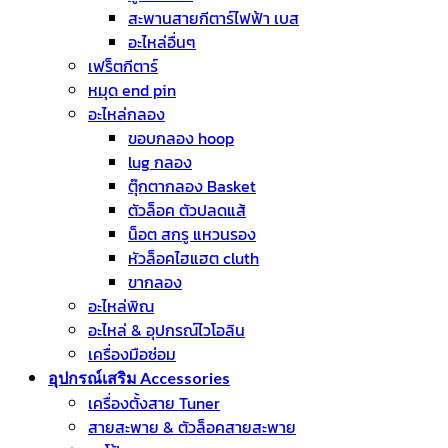
สะพานสายกีตาร์ไฟฟ้า เบส
อะไหล่อื่นๆ
เฟร็ตกีตาร์
หมุด end pin
อะไหล่กลอง
ขอบกลอง hoop
lug กลอง
ตุ๊กตากลอง Basket
ตัวล็อค ตัวปลดแส้
น็อต สกรู แหวนรอง
หัวล็อคไฮแฮต cluth
ขากลอง
อะไหล่พิณ
อะไหล่ & อุปกรณ์ไวโอลิน
เครื่องมือซ่อม
อุปกรณ์เสริม Accessories
เครื่องตั้งสาย Tuner
สายสะพาย & ตัวล็อคสายสะพาย