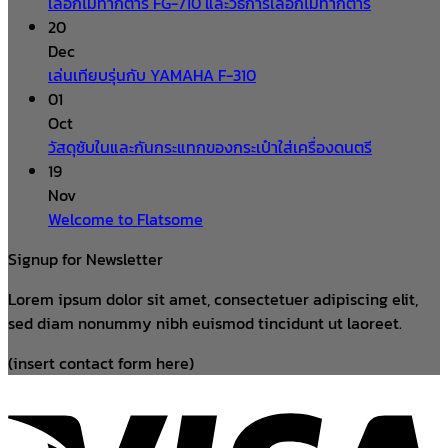
เลือกไม้ทำกีตาร์ FG-710 และวิธีการเลือกไม้ทำกีตาร์
20
Dec
เล่นเทียบรุ่นกับ YAMAHA F-310
01
Oct
วัสดุซับในและกันกระแทกของกระเป๋าใส่เครื่องดนตรี
19
Nov
Welcome to Flatsome
Signup for Newsletter
Lorem ipsum dolor sit amet, consectetuer adipiscing elit,
sed diam nonummy nibh euismod tincidunt ut laoreet.
(insert contact form here)