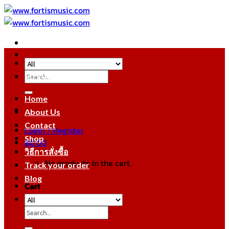
Skip
to
content
Search
หมวดหมู่สินค้า
for:
Home
About Us
Contact
Login / Register
Shop
฿
0.00
วิธีการสั่งซื้อ
No products in the cart.
Track your order
Blog
Cart
No products in the cart.
Search
for: