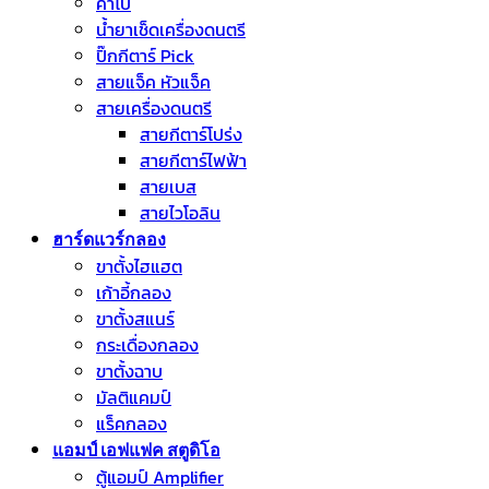
คาโป้
น้ำยาเช็ดเครื่องดนตรี
ปิ๊กกีตาร์ Pick
สายแจ็ค หัวแจ็ค
สายเครื่องดนตรี
สายกีตาร์โปร่ง
สายกีตาร์ไฟฟ้า
สายเบส
สายไวโอลิน
ฮาร์ดแวร์กลอง
ขาตั้งไฮแฮต
เก้าอี้กลอง
ขาตั้งสแนร์
กระเดื่องกลอง
ขาตั้งฉาบ
มัลติแคมป์
แร็คกลอง
แอมป์ เอฟแฟค สตูดิโอ
ตู้แอมป์ Amplifier