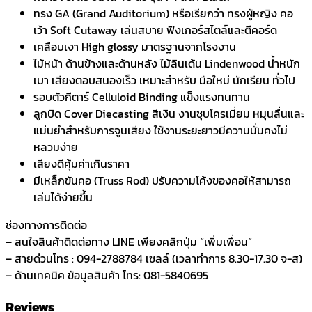
ทรง GA (Grand Auditorium) หรือเรียกว่า ทรงผู้หญิง คอ
เว้า Soft Cutaway เล่นสบาย ฟิงเกอร์สไตล์และตีคอร์ด
เคลือบเงา High glossy มาตรฐานจากโรงงาน
ไม้หน้า ด้านข้างและด้านหลัง ไม้ลินเด้น Lindenwood น้ำหนัก
เบา เสียงตอบสนองเร็ว เหมาะสำหรับ มือใหม่ นักเรียน ทั่วไป
รอบตัวกีตาร์ Celluloid Binding แข็งแรงทนทาน
ลูกบิด Cover Diecasting สีเงิน งานชุบโครเมี่ยม หมุนลื่นและ
แม่นยำสำหรับการจูนเสียง ใช้งานระยะยาวมีความมั่นคงไม่
หลวมง่าย
เสียงดีคุ้มค่าเกินราคา
มีเหล็กขันคอ (Truss Rod) ปรับความโค้งของคอให้สามารถ
เล่นได้ง่ายขึ้น
ช่องทางการติดต่อ
– สนใจสินค้าติดต่อทาง LINE เพียงคลิกปุ่ม “เพิ่มเพื่อน”
– สายด่วนโทร : 094-2788784 เซลล์ (เวลาทำการ 8.30-17.30 จ-ส)
– ด้านเทคนิค ข้อมูลสินค้า โทร: 081-5840695
Reviews