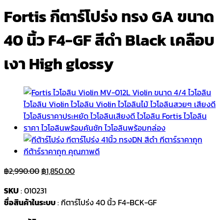
Fortis กีตาร์โปร่ง ทรง GA ขนาด
40 นิ้ว F4-GF สีดำ Black เคลือบ
เงา High glossy
Original
Current
฿
2,990.00
฿
1,850.00
price
price
SKU
: 010231
was:
is:
ชื่อสินค้าในระบบ
: กีตาร์โปร่ง 40 นิ้ว F4-BCK-GF
฿2,990.00.
฿1,850.00.