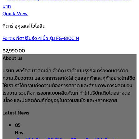
Quick View
กีตาร์ อูคูเลเล่ ไวโอลิน
Fortis กีตาร์โปร่ง 41นิ้ว รุ่น FG-810C N
฿
2,990.00
About us
บริษัท ฟอร์ติส มิวสิคเคิ้ล จำกัด เราดำเนินธุรกิจเครื่องดนตรีด้วย
ความเชี่ยวชาญ และจากการเอาใจใส่ ดูแลลูกค้าและคู่ค้าอย่างใกล้ชิด
ให้เราเราได้ทราบถึงความต้องการตลาด และศักยภาพการผลิตของ
โรงงาน รวมถึงการออกแบบผลิตภัณฑ์ ทำให้บริษัทเติบโตอย่างต่อ
เนื่อง และมีผลิตภัณฑ์ที่อยู่อยู่ในความสนใจ และหลากหลาย
Latest News
05
Nov