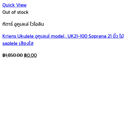
Quick View
Out of stock
กีตาร์ อูคูเลเล่ ไวโอลิน
Kriens Ukulele อูคูเลเล่ model : UK21-100 Soprana 21 นิ้ว ไม้
saplele เสียงใส
Original
Current
฿
1,850.00
฿
0.00
price
price
was:
is:
฿1,850.00.
฿0.00.