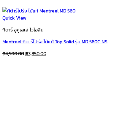
Quick View
กีตาร์ อูคูเลเล่ ไวโอลิน
Mentreel กีตาร์โปร่ง ไม้แท้ Top Solid รุ่น MD 560C NS
Original
Current
฿
4,500.00
฿
3,850.00
price
price
was:
is:
฿4,500.00.
฿3,850.00.