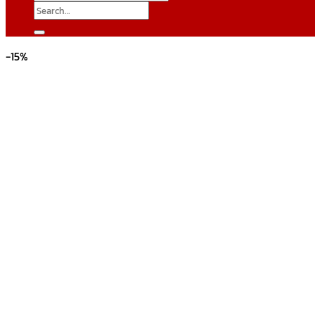
Search
for:
-15%