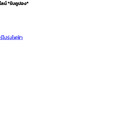
ไลน์ *รับคูปอง*
ร์โปร่งไฟฟ้า