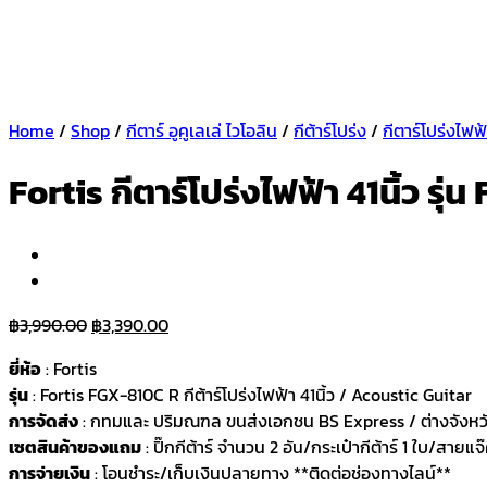
Home
/
Shop
/
กีตาร์ อูคูเลเล่ ไวโอลิน
/
กีต้าร์โปร่ง
/
กีตาร์โปร่งไฟฟ
Fortis กีตาร์โปร่งไฟฟ้า 41นิ้ว รุ
Original
Current
฿
3,990.00
฿
3,390.00
price
price
ยี่ห้อ
: Fortis
was:
is:
รุ่น
: Fortis FGX-810C R กีต้าร์โปร่งไฟฟ้า 41นิ้ว / Acoustic Guitar
฿3,990.00.
฿3,390.00.
การจัดส่ง
: กทมและ ปริมณฑล ขนส่งเอกชน BS Express / ต่างจังหว
เซตสินค้าของแถม
: ปิ๊กกีต้าร์ จำนวน 2 อัน/กระเป๋ากีต้าร์ 1 ใบ/สายแ
การจ่ายเงิน
: โอนชำระ/เก็บเงินปลายทาง **ติดต่อช่องทางไลน์**