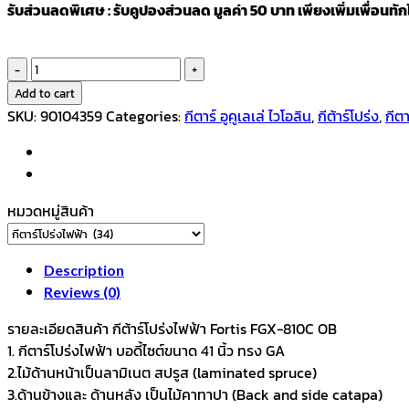
รับส่วนลดพิเศษ : รับคูปองส่วนลด มูลค่า 50 บาท เพียงเพิ่มเพื่อนทัก
Fortis
กีตาร์
Add to cart
โปร่ง
SKU:
90104359
Categories:
กีตาร์ อูคูเลเล่ ไวโอลิน
,
กีต้าร์โปร่ง
,
กีตา
ไฟฟ้า
41นิ้ว
รุ่น
FGX-
หมวดหมู่สินค้า
810C
R
quantity
Description
Reviews (0)
รายละเอียดสินค้า กีต้าร์โปร่งไฟฟ้า Fortis FGX-810C OB
1. กีตาร์โปร่งไฟฟ้า บอดี้ไซต์ขนาด 41 นิ้ว ทรง GA
2.ไม้ด้านหน้าเป็นลามิเนต สปรูส (laminated spruce)
3.ด้านข้างและ ด้านหลัง เป็นไม้คาทาปา (Back and side catapa)