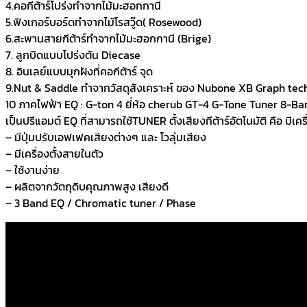
4.คอกีต้าร์โปร่งทำจากไม้มะฮอกกานี
5.ฟิงเกอร์บอร์ดทำจากไม้โรสวู๊ด( Rosewood)
6.สะพานสายกีต้าร์ทำจากไม้มะฮอกกานี (Brige)
7. ลูกบิดแบบโปร่งตัน Diecase
8. อินเลย์แบบมุกฝังที่คอกีต้าร์ จุด
9.Nut & Saddle ทำจากวัสดุสังเคราะห์ ของ Nubone XB Graph tec
10 ภาคไฟฟ้า EQ : G-ton 4 ยี่ห้อ cherub GT-4 G-Tone Tuner 8-B
เป็นปรีแอมต์ EQ ที่สามารถใช้TUNER ตั้งเสียงกีต้าร์อัตโนมัติ คือ มีเค
– มีปุ่มปรับเอฟเฟคเสียงต่างๆ และ โวลุ่มเสียง
– มีเครื่องตั้งสายในตัว
– ใช้งานง่าย
– ผลิตจากวัตถุดิบคุณภาพสูง เสียงดี
– 3 Band EQ / Chromatic tuner / Phase