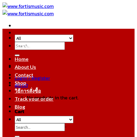
Skip
to
content
Search
หมวดหมู่สินค้า
for:
Home
About Us
Contact
Login / Register
Shop
฿
0.00
วิธีการสั่งซื้อ
No products in the cart.
Track your order
Blog
Cart
No products in the cart.
Search
for: