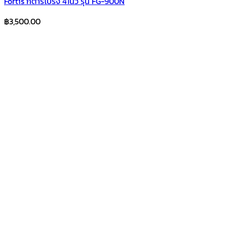
Fortis กีตาร์โปร่ง 41นิ้ว รุ่น FG-900N
฿
3,500.00