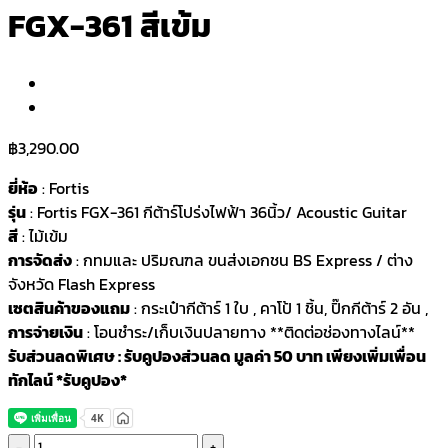
FGX-361 สีเข้ม
฿
3,290.00
ยี่ห้อ
: Fortis
รุ่น
: Fortis FGX-361 กีต้าร์โปร่งไฟฟ้า 36นิ้ว/ Acoustic Guitar
สี
: ไม้เข้ม
การจัดส่ง
: กทมและ ปริมณฑล ขนส่งเอกชน BS Express / ต่าง
จังหวัด Flash Express
เซตสินค้าของแถม
: กระเป๋ากีต้าร์ 1 ใบ , คาโป้ 1 ชิ้น, ปิ๊กกีต้าร์ 2 อัน ,
การจ่ายเงิน
: โอนชำระ/เก็บเงินปลายทาง **ติดต่อช่องทางไลน์**
รับส่วนลดพิเศษ : รับคูปองส่วนลด มูลค่า 50 บาท เพียงเพิ่มเพื่อน
ทักไลน์ *รับคูปอง*
Fortis