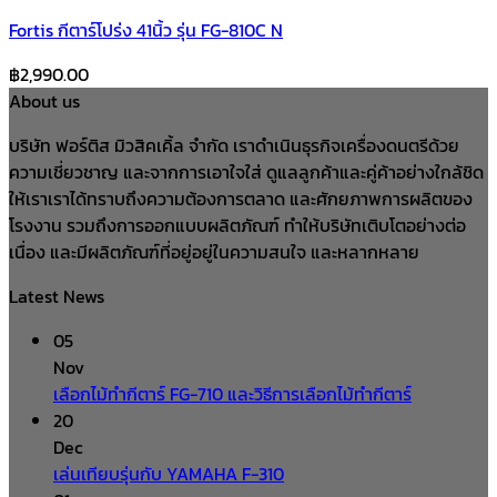
Fortis กีตาร์โปร่ง 41นิ้ว รุ่น FG-810C N
฿
2,990.00
About us
บริษัท ฟอร์ติส มิวสิคเคิ้ล จำกัด เราดำเนินธุรกิจเครื่องดนตรีด้วย
ความเชี่ยวชาญ และจากการเอาใจใส่ ดูแลลูกค้าและคู่ค้าอย่างใกล้ชิด
ให้เราเราได้ทราบถึงความต้องการตลาด และศักยภาพการผลิตของ
โรงงาน รวมถึงการออกแบบผลิตภัณฑ์ ทำให้บริษัทเติบโตอย่างต่อ
เนื่อง และมีผลิตภัณฑ์ที่อยู่อยู่ในความสนใจ และหลากหลาย
Latest News
05
Nov
เลือกไม้ทำกีตาร์ FG-710 และวิธีการเลือกไม้ทำกีตาร์
20
Dec
เล่นเทียบรุ่นกับ YAMAHA F-310