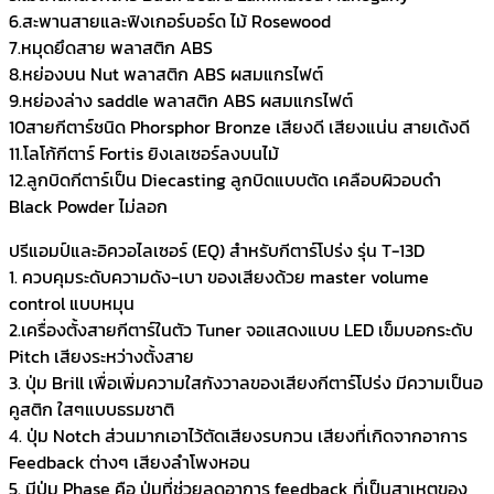
6.สะพานสายและฟิงเกอร์บอร์ด ไม้ Rosewood
7.หมุดยึดสาย พลาสติก ABS
8.หย่องบน Nut พลาสติก ABS ผสมแกรไฟต์
9.หย่องล่าง saddle พลาสติก ABS ผสมแกรไฟต์
10สายกีตาร์ชนิด Phorsphor Bronze เสียงดี เสียงแน่น สายเด้งดี
11.โลโก้กีตาร์ Fortis ยิงเลเซอร์ลงบนไม้
12.ลูกบิดกีตาร์เป็น Diecasting ลูกบิดแบบตัด เคลือบผิวอบดำ
Black Powder ไม่ลอก
ปรีแอมป์และอิควอไลเซอร์ (EQ) สำหรับกีตาร์โปร่ง รุ่น T-13D
1. ควบคุมระดับความดัง-เบา ของเสียงด้วย master volume
control แบบหมุน
2.เครื่องตั้งสายกีตาร์ในตัว Tuner จอแสดงแบบ LED เข็มบอกระดับ
Pitch เสียงระหว่างตั้งสาย
3. ปุ่ม Brill เพื่อเพิ่มความใสกังวาลของเสียงกีตาร์โปร่ง มีความเป็นอ
คูสติก ใสๆแบบธรมชาติ
4. ปุ่ม Notch ส่วนมากเอาไว้ตัดเสียงรบกวน เสียงที่เกิดจากอาการ
Feedback ต่างๆ เสียงลำโพงหอน
5. มีปุ่ม Phase คือ ปุ่มที่ช่วยลดอาการ feedback ที่เป็นสาเหตุของ