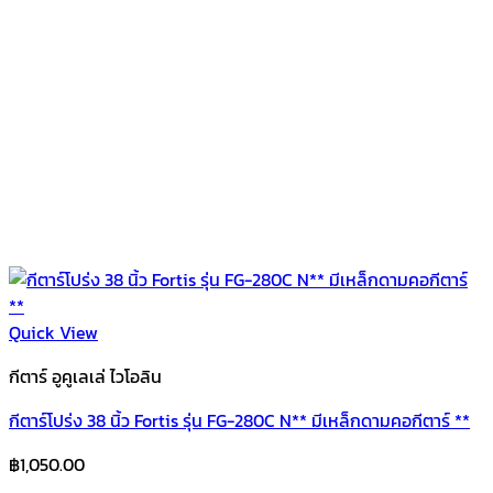
Quick View
กีตาร์ อูคูเลเล่ ไวโอลิน
กีตาร์โปร่ง 38 นิ้ว Fortis รุ่น FG-280C N** มีเหล็กดามคอกีตาร์ **
฿
1,050.00