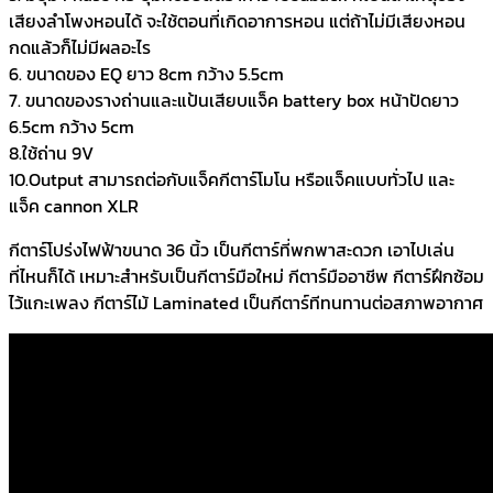
เสียงลำโพงหอนได้ จะใช้ตอนที่เกิดอาการหอน แต่ถ้าไม่มีเสียงหอน
กดแล้วก็ไม่มีผลอะไร
6. ขนาดของ EQ ยาว 8cm กว้าง 5.5cm
7. ขนาดของรางถ่านและแป้นเสียบแจ็ค battery box หน้าปัดยาว
6.5cm กว้าง 5cm
8.ใช้ถ่าน 9V
10.Output สามารถต่อกับแจ็คกีตาร์โมโน หรือแจ็คแบบทั่วไป และ
แจ็ค cannon XLR
กีตาร์โปร่งไฟฟ้าขนาด 36 นิ้ว เป็นกีตาร์ที่พกพาสะดวก เอาไปเล่น
ที่ไหนก็ได้ เหมาะสำหรับเป็นกีตาร์มือใหม่ กีตาร์มืออาชีพ กีตาร์ฝึกซ้อม
ไว้แกะเพลง กีตาร์ไม้ Laminated เป็นกีตาร์ทีทนทานต่อสภาพอากาศ