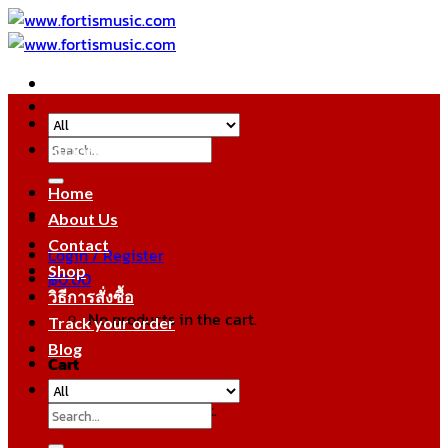
Skip
to
content
Search
หมวดหมู่สินค้า
for:
Home
About Us
Contact
Login / Register
Shop
฿
0.00
วิธีการสั่งซื้อ
No products in the cart.
Track your order
Blog
Cart
No products in the cart.
Search
for: