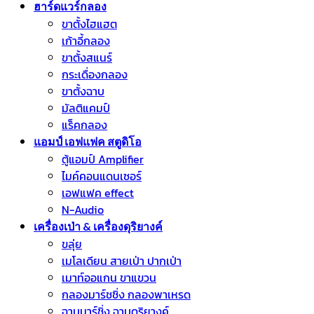
ฮาร์ดแวร์กลอง
ขาตั้งไฮแฮต
เก้าอี้กลอง
ขาตั้งสแนร์
กระเดื่องกลอง
ขาตั้งฉาบ
มัลติแคมป์
แร็คกลอง
แอมป์ เอฟแฟค สตูดิโอ
ตู้แอมป์ Amplifier
ไมค์คอนแดนเซอร์
เอฟแฟค effect
N-Audio
เครื่องเป่า & เครื่องดุริยางค์
ขลุ่ย
เมโลเดียน สายเป่า ปากเป่า
เมาท์ออแกน ขาแขวน
กลองมาร์ชชิ่ง กลองพาเหรด
ฉาบมาร์ชิ่ง ฉาบดุริยางค์