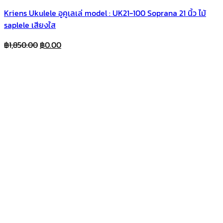
Kriens Ukulele อูคูเลเล่ model : UK21-100 Soprana 21 นิ้ว ไม้
saplele เสียงใส
Original
Current
฿
1,850.00
฿
0.00
price
price
was:
is:
฿1,850.00.
฿0.00.