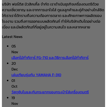
บริษัท ฟอร์ติส มิวสิคเคิ้ล จำกัด เราดำเนินธุรกิจเครื่องดนตรีด้วย
ความเชี่ยวชาญ และจากการเอาใจใส่ ดูแลลูกค้าและคู่ค้าอย่างใกล้ชิด
ให้เราเราได้ทราบถึงความต้องการตลาด และศักยภาพการผลิตของ
โรงงาน รวมถึงการออกแบบผลิตภัณฑ์ ทำให้บริษัทเติบโตอย่างต่อ
เนื่อง และมีผลิตภัณฑ์ที่อยู่อยู่ในความสนใจ และหลากหลาย
Latest News
05
Nov
เลือกไม้ทำกีตาร์ FG-710 และวิธีการเลือกไม้ทำกีตาร์
20
Dec
เล่นเทียบรุ่นกับ YAMAHA F-310
01
Oct
วัสดุซับในและกันกระแทกของกระเป๋าใส่เครื่องดนตรี
19
Nov