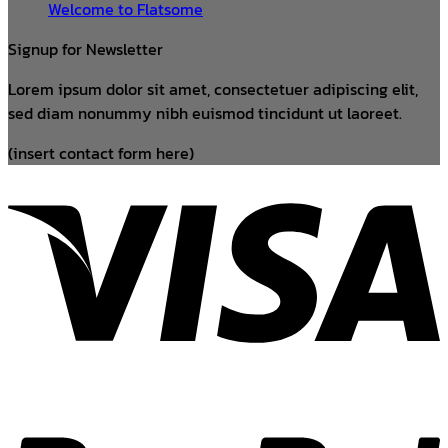
Welcome to Flatsome
Signup for Newsletter
Lorem ipsum dolor sit amet, consectetuer adipiscing elit,
sed diam nonummy nibh euismod tincidunt ut laoreet.
(insert contact form here)