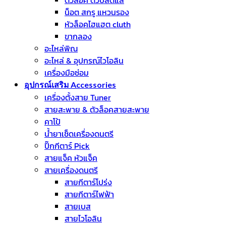
ตัวล็อค ตัวปลดแส้
น็อต สกรู แหวนรอง
หัวล็อคไฮแฮต cluth
ขากลอง
อะไหล่พิณ
อะไหล่ & อุปกรณ์ไวโอลิน
เครื่องมือซ่อม
อุปกรณ์เสริม Accessories
เครื่องตั้งสาย Tuner
สายสะพาย & ตัวล็อคสายสะพาย
คาโป้
น้ำยาเช็ดเครื่องดนตรี
ปิ๊กกีตาร์ Pick
สายแจ็ค หัวแจ็ค
สายเครื่องดนตรี
สายกีตาร์โปร่ง
สายกีตาร์ไฟฟ้า
สายเบส
สายไวโอลิน