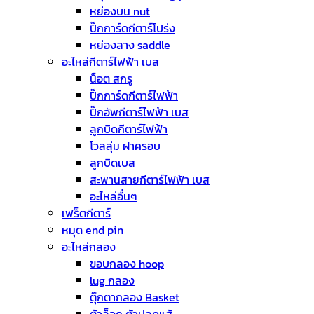
หย่องบน nut
ปิ๊กการ์ดกีตาร์โปร่ง
หย่องลาง saddle
อะไหล่กีตาร์ไฟฟ้า เบส
น็อต สกรู
ปิ๊กการ์ดกีตาร์ไฟฟ้า
ปิ๊กอัพกีตาร์ไฟฟ้า เบส
ลูกบิดกีตาร์ไฟฟ้า
โวลลุ่ม ฝาครอบ
ลูกบิดเบส
สะพานสายกีตาร์ไฟฟ้า เบส
อะไหล่อื่นๆ
เฟร็ตกีตาร์
หมุด end pin
อะไหล่กลอง
ขอบกลอง hoop
lug กลอง
ตุ๊กตากลอง Basket