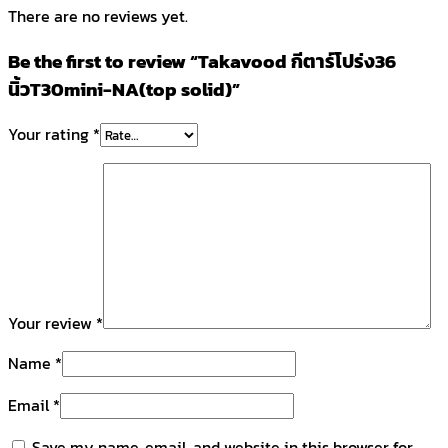
There are no reviews yet.
Be the first to review “Takavood กีตาร์โปร่ง36
นิ้วT30mini-NA(top solid)”
Your rating
*
Your review
*
Name
*
Email
*
Save my name, email, and website in this browser for