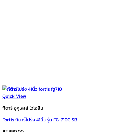
Quick View
กีตาร์ อูคูเลเล่ ไวโอลิน
Fortis กีตาร์โปร่ง 41นิ้ว รุ่น FG-710C SB
฿
2,990.00