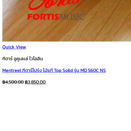
Quick View
กีตาร์ อูคูเลเล่ ไวโอลิน
Mentreel กีตาร์โปร่ง ไม้แท้ Top Solid รุ่น MD 560C NS
Original
Current
฿
4,500.00
฿
3,850.00
price
price
was:
is:
฿4,500.00.
฿3,850.00.