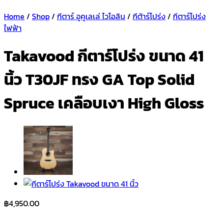
Home
/
Shop
/
กีตาร์ อูคูเลเล่ ไวโอลิน
/
กีต้าร์โปร่ง
/
กีตาร์โปร่ง
ไฟฟ้า
Takavood กีตาร์โปร่ง ขนาด 41
นิ้ว T30JF ทรง GA Top Solid
Spruce เคลือบเงา High Gloss
฿
4,950.00