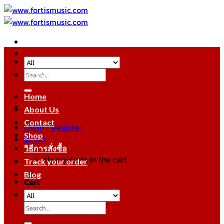
Skip
to
content
Search
หมวดหมู่สินค้า
for:
Home
About Us
Contact
Login / Register
Shop
฿
0.00
วิธีการสั่งซื้อ
No products in the cart.
Track your order
Blog
Cart
No products in the cart.
Search
for: