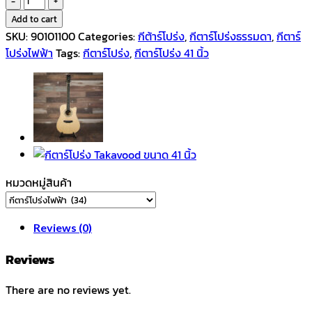
กีตาร์
Add to cart
โปร่ง
SKU:
90101100
Categories:
กีต้าร์โปร่ง
,
กีตาร์โปร่งธรรมดา
,
กีตาร์
ขนาด
โปร่งไฟฟ้า
Tags:
กีตาร์โปร่ง
,
กีตาร์โปร่ง 41 นิ้ว
41
นิ้ว
T30JF
ทรง
GA
Top
Solid
หมวดหมู่สินค้า
Spruce
เคลือบ
เงา
Reviews (0)
High
Gloss
Reviews
quantity
There are no reviews yet.