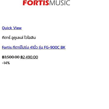
Quick View
กีตาร์ อูคูเลเล่ ไวโอลิน
Fortis กีตาร์โปร่ง 41นิ้ว รุ่น FG-900C BK
Original
Current
฿
3,500.00
฿
2,490.00
price
price
-14%
was:
is:
฿3,500.00.
฿2,490.00.