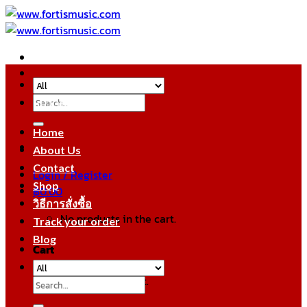
Skip
to
content
Search
หมวดหมู่สินค้า
for:
Home
About Us
Contact
Login / Register
Shop
฿
0.00
วิธีการสั่งซื้อ
No products in the cart.
Track your order
Blog
Cart
No products in the cart.
Search
for: