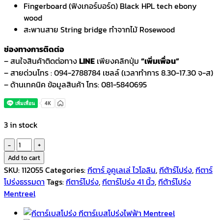
Fingerboard (ฟิงเกอร์บอร์ด) Black HPL tech ebony
wood
สะพานสาย String bridge ทำจากไม้ Rosewood
ช่องทางการติดต่อ
– สนใจสินค้าติดต่อทาง
LINE
เพียงคลิกปุ่ม
“เพิ่มเพื่อน”
– สายด่วนโทร : 094-2788784 เซลล์ (เวลาทำการ 8.30-17.30 จ-ส)
– ด้านเทคนิค ข้อมูลสินค้า โทร: 081-5840695
3 in stock
Mentreel
กีตาร์
Add to cart
โปร่ง
SKU:
112055
Categories:
กีตาร์ อูคูเลเล่ ไวโอลิน
,
กีต้าร์โปร่ง
,
กีตาร์
41
โปร่งธรรมดา
Tags:
กีตาร์โปร่ง
,
กีตาร์โปร่ง 41 นิ้ว
,
กีต้าร์โปร่ง
นิ้ว
Mentreel
HB-
8-