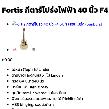
Fortis กีตาร์โปร่งไฟฟ้า 40 นิ้ว F
฿
0.00
ไม้หน้า​ (Top) : ไม้ Linden
ด้านข้างและด้านหลัง​ : ไม้​ Linden
ทรง​ GA ขนาด​40​ นื้ว
เคลือบเงา​ High glossy
ลูดปิด​ semi-covered​ ชุบโครเมี่ยม
ฟิงเกอร์​บอร์ด​และสะพานสาย​ ไม้​ Richlite.สีดำ
ABS binging. รอบตัวกีตาร์