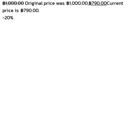
฿
1,000.00
Original price was: ฿1,000.00.
฿
790.00
Current
price is: ฿790.00.
-20%