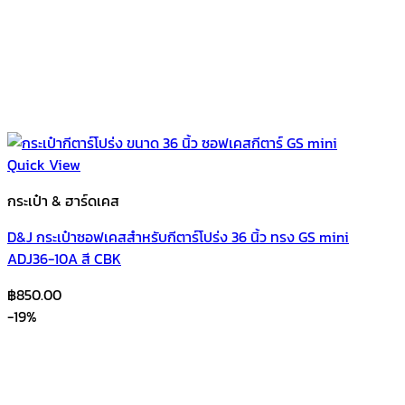
Quick View
กระเป๋า & ฮาร์ดเคส
D&J กระเป๋าซอฟเคสสำหรับกีตาร์โปร่ง 36 นิ้ว ทรง GS mini
ADJ36-10A สี CBK
฿
850.00
-19%