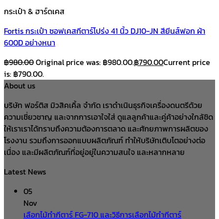
กระเป๋า & ฮาร์ดเคส
Fortis กระเป๋า ซอฟเคสกีตาร์โปร่ง 41 นิ้ว DJ10-JN สียีนส์ฟอก ผ้า
600D อย่างหนา
฿
980.00
Original price was: ฿980.00.
฿
790.00
Current price
is: ฿790.00.
About us
บริษัท ฟอร์ติส มิวสิคเคิ้ล จำกัด เราดำเนินธุรกิจเครื่องดนตรีด้วย
ความเชี่ยวชาญ และจากการเอาใจใส่ ดูแลลูกค้าและคู่ค้าอย่างใกล้ชิด
ให้เราเราได้ทราบถึงความต้องการตลาด และศักยภาพการผลิตของ
โรงงาน รวมถึงการออกแบบผลิตภัณฑ์ ทำให้บริษัทเติบโตอย่างต่อ
เนื่อง และมีผลิตภัณฑ์ที่อยู่อยู่ในความสนใจ และหลากหลาย
Latest News
05
Nov
เลือกไม้ทำกีตาร์ FG-710 และวิธีการเลือกไม้ทำกีตาร์