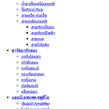
น้ำยาเช็ดเครื่องดนตรี
ปิ๊กกีตาร์ Pick
สายแจ็ค หัวแจ็ค
สายเครื่องดนตรี
สายกีตาร์โปร่ง
สายกีตาร์ไฟฟ้า
สายเบส
สายไวโอลิน
ฮาร์ดแวร์กลอง
ขาตั้งไฮแฮต
เก้าอี้กลอง
ขาตั้งสแนร์
กระเดื่องกลอง
ขาตั้งฉาบ
มัลติแคมป์
แร็คกลอง
แอมป์ เอฟแฟค สตูดิโอ
ตู้แอมป์ Amplifier