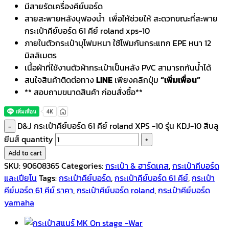
มีสายรัดเครื่องคีย์บอร์ด
สายสะพายหลังบุฟองน้ำ เพื่อให้ช่วยให้ สะดวกขณะที่สะพาย
กระเป๋าคีย์บอร์ด
61 คีย์ roland xps-10
ภายในตัวกระเป๋าบุโฟมหนา ใช้โฟมกันกระแทก EPE หนา 12
มิลลิเมตร
เนื้อผ้าที่ใช้งานตัวผ้ากระเป๋าเป็นหลัง PVC สามารถกันน้ำได้
สนใจสินค้าติดต่อทาง
LINE
เพียงคลิกปุ่ม
“เพิ่มเพื่อน”
** สอบถามขนาดสินค้า ก่อนสั่งซื้อ**
D&J กระเป๋าคีย์บอร์ด 61 คีย์ roland XPS -10 รุ่น KDJ-10 สีบลู
ยีนส์ quantity
Add to cart
SKU:
90608365
Categories:
กระเป๋า & ฮาร์ดเคส
,
กระเป๋าคีบอร์ด
และเปียโน
Tags:
กระเป๋าคีย์บอร์ด
,
กระเป๋าคีย์บอร์ด 61 คีย์
,
กระเป๋า
คีย์บอร์ด 61 คีย์ ราคา
,
กระเป๋าคีย์บอร์ด roland
,
กระเป๋าคีย์บอร์ด
yamaha