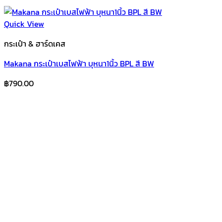
Quick View
กระเป๋า & ฮาร์ดเคส
Makana กระเป๋าเบสไฟฟ้า บุหนา1นิ้ว BPL สี BW
฿
790.00