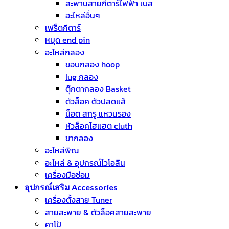
สะพานสายกีตาร์ไฟฟ้า เบส
อะไหล่อื่นๆ
เฟร็ตกีตาร์
หมุด end pin
อะไหล่กลอง
ขอบกลอง hoop
lug กลอง
ตุ๊กตากลอง Basket
ตัวล็อค ตัวปลดแส้
น็อต สกรู แหวนรอง
หัวล็อคไฮแฮต cluth
ขากลอง
อะไหล่พิณ
อะไหล่ & อุปกรณ์ไวโอลิน
เครื่องมือซ่อม
อุปกรณ์เสริม Accessories
เครื่องตั้งสาย Tuner
สายสะพาย & ตัวล็อคสายสะพาย
คาโป้