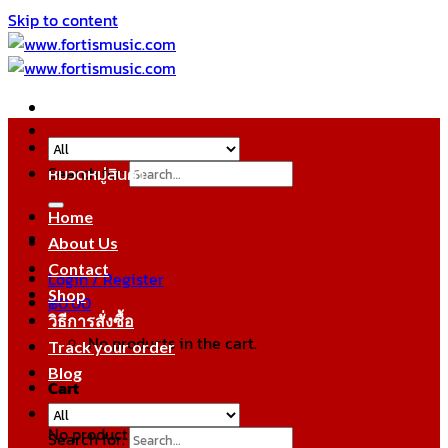
Skip to content
Search for:
หมวดหมู่สินค้า
Home
About Us
Contact
Login / Register
Shop
฿
0.00
วิธีการสั่งซื้อ
No products in the cart.
Track your order
Blog
Cart
No products in the cart.
Search for: