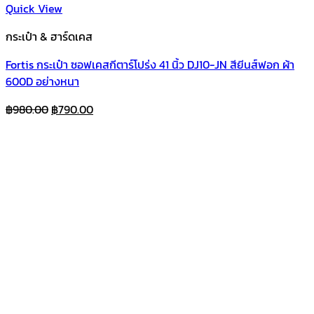
Quick View
กระเป๋า & ฮาร์ดเคส
Fortis กระเป๋า ซอฟเคสกีตาร์โปร่ง 41 นิ้ว DJ10-JN สียีนส์ฟอก ผ้า
600D อย่างหนา
Original
Current
฿
980.00
฿
790.00
price
price
was:
is:
฿980.00.
฿790.00.