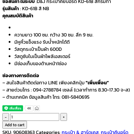
ชื่อสินค้า ในระบบ
:D&J กระเป๋าคีย์บอร์ด KD-61B สีกรมท่า
รุ่นสินค้า
: KD-61B สี NB
คุณสมบัติสินค้า
ความยาว 100 ซม. กว้าง 30 ซม. ลึก 9 ซม.
มีหูหิ้วแข็งแรง รับน้ำหนักได้ดี
วัสดุกระเป๋าเป็นผ้า 600D
วัสดูซับในเป็นผ้าโพลีเอสเตอร์
มีช่องเก็บของด้านหน้า1ช่อง
ช่องทางการติดต่อ
– สนใจสินค้าติดต่อทาง LINE เพียงคลิกปุ่ม
“เพิ่มเพื่อน”
– สายด่วนโทร : 094-2788784 เซลล์ (เวลาทำการ 8.30-17.30 จ-ส)
– ด้านเทคนิค ข้อมูลสินค้า โทร: 081-5840695
D&J
กระเป๋า
Add to cart
คีย์บอร์ด
SKU:
90608363
Categories:
กระเป๋า & ฮาร์ดเคส
,
กระเป๋าคีบอร์ด