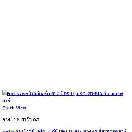
Quick View
กระเป๋า & ฮาร์ดเคส
Fortis กระเป๋าคีย์บอร์ด 61 คีย์ D&J รุ่น KDJ20-61A สีเทาเครฟลาห์