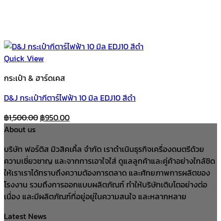
Quick View
กระเป๋า & ฮาร์ดเคส
D&J กระเป๋ากีตาร์ไฟฟ้า 10 มิล EDJ10 สีดำ
Original
Current
฿
1,500.00
฿
950.00
price
price
About us
was:
is:
บริษัท ฟอร์ติส มิวสิคเคิ้ล จำกัด เราดำเนินธุรกิจเครื่องดนตรีด้วย
฿1,500.00.
฿950.00.
ความเชี่ยวชาญ และจากการเอาใจใส่ ดูแลลูกค้าและคู่ค้าอย่างใกล้ชิด
ให้เราเราได้ทราบถึงความต้องการตลาด และศักยภาพการผลิตของ
โรงงาน รวมถึงการออกแบบผลิตภัณฑ์ ทำให้บริษัทเติบโตอย่างต่อ
เนื่อง และมีผลิตภัณฑ์ที่อยู่อยู่ในความสนใจ และหลากหลาย
Latest News