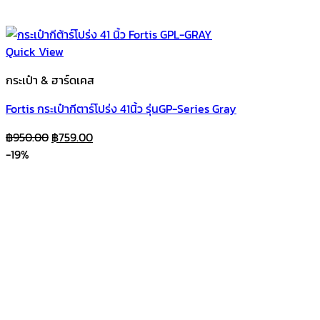
Quick View
กระเป๋า & ฮาร์ดเคส
Fortis กระเป๋ากีตาร์โปร่ง 41นิ้ว รุ่นGP-Series Gray
Original
Current
฿
950.00
฿
759.00
price
price
-19%
was:
is:
฿950.00.
฿759.00.