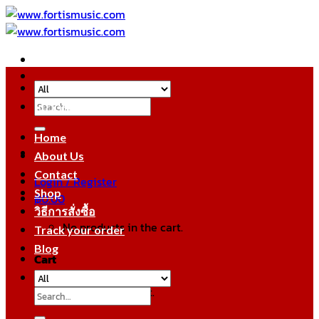
Skip
to
content
Search
หมวดหมู่สินค้า
for:
Home
About Us
Contact
Login / Register
Shop
฿
0.00
วิธีการสั่งซื้อ
No products in the cart.
Track your order
Blog
Cart
No products in the cart.
Search
for: