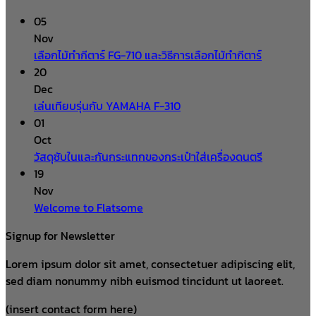
05
Nov
เลือกไม้ทำกีตาร์ FG-710 และวิธีการเลือกไม้ทำกีตาร์
20
Dec
เล่นเทียบรุ่นกับ YAMAHA F-310
01
Oct
วัสดุซับในและกันกระแทกของกระเป๋าใส่เครื่องดนตรี
19
Nov
Welcome to Flatsome
Signup for Newsletter
Lorem ipsum dolor sit amet, consectetuer adipiscing elit,
sed diam nonummy nibh euismod tincidunt ut laoreet.
(insert contact form here)