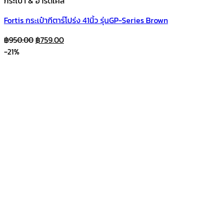
กระเป๋า & ฮาร์ดเคส
Fortis กระเป๋ากีตาร์โปร่ง 41นิ้ว รุ่นGP-Series Brown
Original
Current
฿
950.00
฿
759.00
price
price
-21%
was:
is:
฿950.00.
฿759.00.