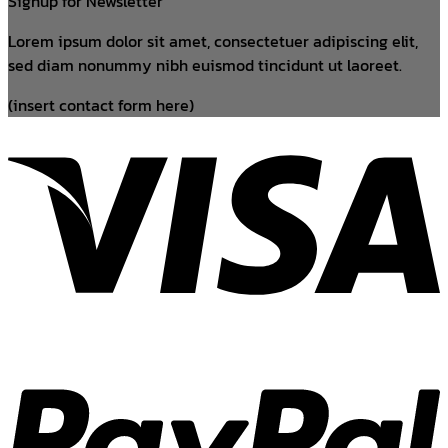
Signup for Newsletter
Lorem ipsum dolor sit amet, consectetuer adipiscing elit,
sed diam nonummy nibh euismod tincidunt ut laoreet.
(insert contact form here)