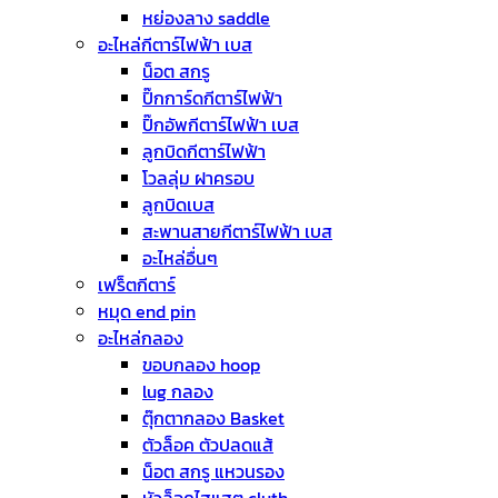
หย่องลาง saddle
อะไหล่กีตาร์ไฟฟ้า เบส
น็อต สกรู
ปิ๊กการ์ดกีตาร์ไฟฟ้า
ปิ๊กอัพกีตาร์ไฟฟ้า เบส
ลูกบิดกีตาร์ไฟฟ้า
โวลลุ่ม ฝาครอบ
ลูกบิดเบส
สะพานสายกีตาร์ไฟฟ้า เบส
อะไหล่อื่นๆ
เฟร็ตกีตาร์
หมุด end pin
อะไหล่กลอง
ขอบกลอง hoop
lug กลอง
ตุ๊กตากลอง Basket
ตัวล็อค ตัวปลดแส้
น็อต สกรู แหวนรอง