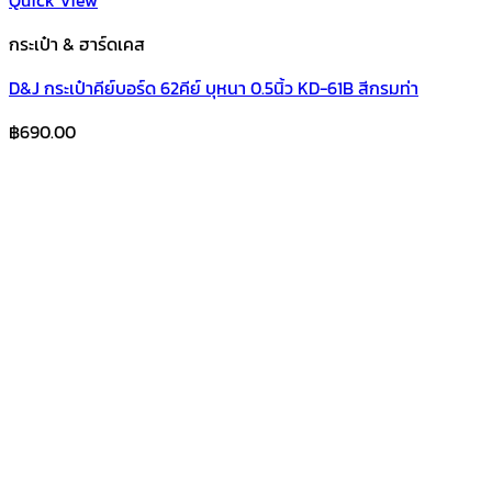
กระเป๋า & ฮาร์ดเคส
D&J กระเป๋าคีย์บอร์ด 62คีย์ บุหนา 0.5นิ้ว KD-61B สีกรมท่า
฿
690.00