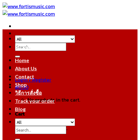
Skip
to
content
Search
หมวดหมู่สินค้า
for:
Home
About Us
Contact
Login / Register
Shop
฿
0.00
วิธีการสั่งซื้อ
No products in the cart.
Track your order
Blog
Cart
No products in the cart.
Search
for: