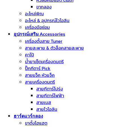
หัวล็อคไฮแฮต cluth
ขากลอง
อะไหล่พิณ
อะไหล่ & อุปกรณ์ไวโอลิน
เครื่องมือซ่อม
อุปกรณ์เสริม Accessories
เครื่องตั้งสาย Tuner
สายสะพาย & ตัวล็อคสายสะพาย
คาโป้
น้ำยาเช็ดเครื่องดนตรี
ปิ๊กกีตาร์ Pick
สายแจ็ค หัวแจ็ค
สายเครื่องดนตรี
สายกีตาร์โปร่ง
สายกีตาร์ไฟฟ้า
สายเบส
สายไวโอลิน
ฮาร์ดแวร์กลอง
ขาตั้งไฮแฮต