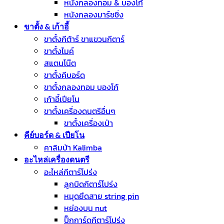
หนังกลองทอม & บองโก้
หนังกลองมาร์ชชิ่ง
ขาตั้ง & เก้าอี้
ขาตั้งกีต้าร์ ขาแขวนกีตาร์
ขาตั้งไมค์
สแตนโน๊ต
ขาตั้งคีบอร์ด
ขาตั้งกลองทอม บองโก้
เก้าอี้เปียโน
ขาตั้งเครื่องดนตรีอื่นๆ
ขาตั้งเครื่องเป่า
คีย์บอร์ด & เปียโน
คาลิมบ้า Kalimba
อะไหล่เครื่องดนตรี
อะไหล่กีตาร์โปร่ง
ลูกบิดกีตาร์โปร่ง
หมุดยึดสาย string pin
หย่องบน nut
ปิ๊กการ์ดกีตาร์โปร่ง