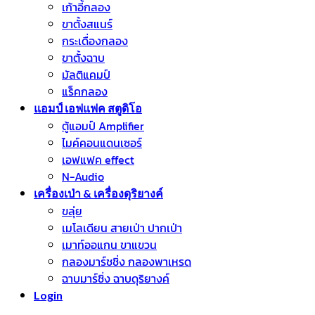
เก้าอี้กลอง
ขาตั้งสแนร์
กระเดื่องกลอง
ขาตั้งฉาบ
มัลติแคมป์
แร็คกลอง
แอมป์ เอฟแฟค สตูดิโอ
ตู้แอมป์ Amplifier
ไมค์คอนแดนเซอร์
เอฟแฟค effect
N-Audio
เครื่องเป่า & เครื่องดุริยางค์
ขลุ่ย
เมโลเดียน สายเป่า ปากเป่า
เมาท์ออแกน ขาแขวน
กลองมาร์ชชิ่ง กลองพาเหรด
ฉาบมาร์ชิ่ง ฉาบดุริยางค์
Login