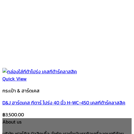
Quick View
กระเป๋า & ฮาร์ดเคส
D&J ฮาร์ดเคส กีตาร์ โปร่ง 40 นิ้ว H-WC-450 เคสกีต้าร์คลาสสิค
฿
3,500.00
About us
บริษัท ฟอร์ติส มิวสิคเคิ้ล จำกัด เราดำเนินธุรกิจเครื่องดนตรีด้วย