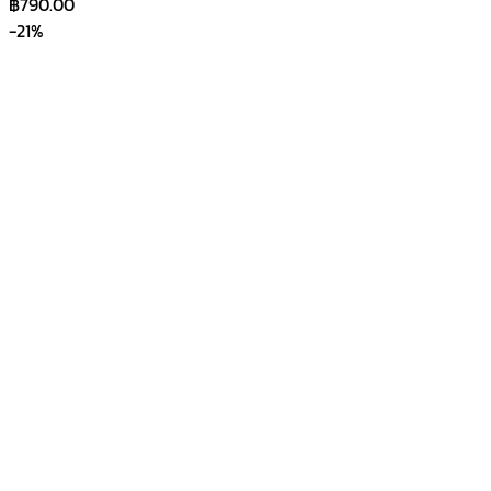
฿
790.00
-21%