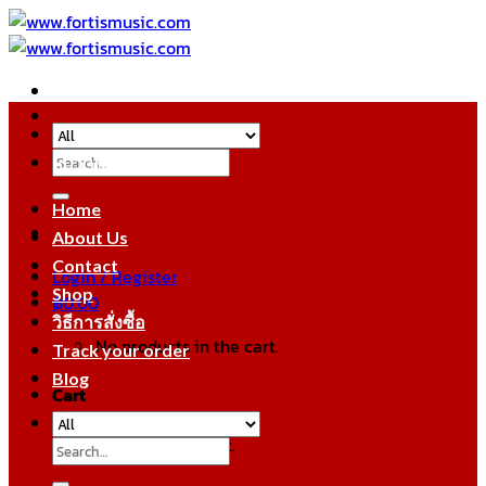
Skip
to
content
Search
หมวดหมู่สินค้า
for:
Home
About Us
Contact
Login / Register
Shop
฿
0.00
วิธีการสั่งซื้อ
No products in the cart.
Track your order
Blog
Cart
No products in the cart.
Search
for: