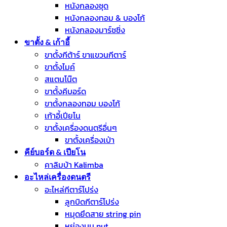
หนังกลองชุด
หนังกลองทอม & บองโก้
หนังกลองมาร์ชชิ่ง
ขาตั้ง & เก้าอี้
ขาตั้งกีต้าร์ ขาแขวนกีตาร์
ขาตั้งไมค์
สแตนโน๊ต
ขาตั้งคีบอร์ด
ขาตั้งกลองทอม บองโก้
เก้าอี้เปียโน
ขาตั้งเครื่องดนตรีอื่นๆ
ขาตั้งเครื่องเป่า
คีย์บอร์ด & เปียโน
คาลิมบ้า Kalimba
อะไหล่เครื่องดนตรี
อะไหล่กีตาร์โปร่ง
ลูกบิดกีตาร์โปร่ง
หมุดยึดสาย string pin
หย่องบน nut