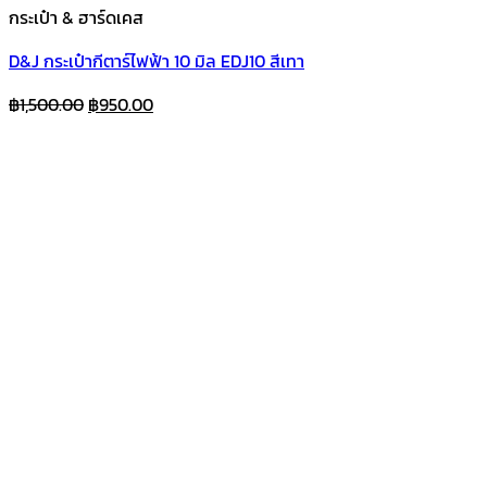
กระเป๋า & ฮาร์ดเคส
D&J กระเป๋ากีตาร์ไฟฟ้า 10 มิล EDJ10 สีเทา
Original
Current
฿
1,500.00
฿
950.00
price
price
was:
is:
฿1,500.00.
฿950.00.