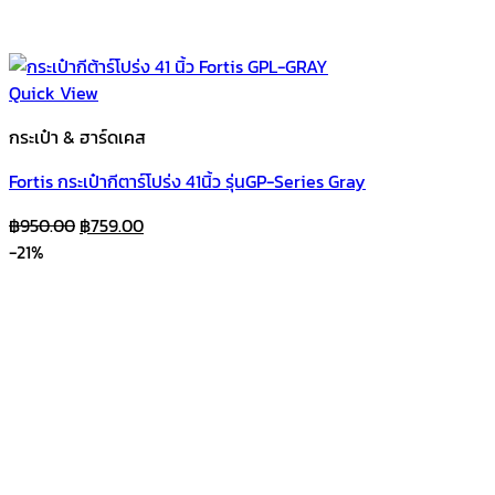
Quick View
กระเป๋า & ฮาร์ดเคส
Fortis กระเป๋ากีตาร์โปร่ง 41นิ้ว รุ่นGP-Series Gray
Original
Current
฿
950.00
฿
759.00
price
price
-21%
was:
is:
฿950.00.
฿759.00.