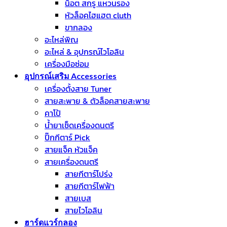
น็อต สกรู แหวนรอง
หัวล็อคไฮแฮต cluth
ขากลอง
อะไหล่พิณ
อะไหล่ & อุปกรณ์ไวโอลิน
เครื่องมือซ่อม
อุปกรณ์เสริม Accessories
เครื่องตั้งสาย Tuner
สายสะพาย & ตัวล็อคสายสะพาย
คาโป้
น้ำยาเช็ดเครื่องดนตรี
ปิ๊กกีตาร์ Pick
สายแจ็ค หัวแจ็ค
สายเครื่องดนตรี
สายกีตาร์โปร่ง
สายกีตาร์ไฟฟ้า
สายเบส
สายไวโอลิน
ฮาร์ดแวร์กลอง