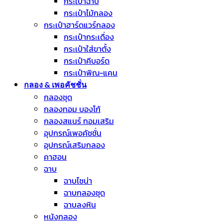
กระเป๋าฉาบ
กระเป๋าไม้กลอง
กระเป๋าฮาร์ดแวร์กลอง
กระเป๋ากระเดื่อง
กระเป๋าใส่ขาตั้ง
กระเป๋าคีบอร์ด
กระเป๋าพิณ-แคน
กลอง & เพอคัชชั่น
กลองชุด
กลองทอม บองโก้
กลองสแนร์ ทอมเสริม
อุปกรณ์เพอคัชชั่น
อุปกรณ์เสริมกลอง
คาฮอน
ฉาบ
ฉาบไชน่า
ฉาบกลองชุด
ฉาบลงหิน
หนังกลอง