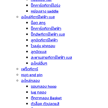
ปิ๊กการ์ดกีตาร์โปร่ง
หย่องลาง saddle
อะไหล่กีตาร์ไฟฟ้า เบส
น็อต สกรู
ปิ๊กการ์ดกีตาร์ไฟฟ้า
ปิ๊กอัพกีตาร์ไฟฟ้า เบส
ลูกบิดกีตาร์ไฟฟ้า
โวลลุ่ม ฝาครอบ
ลูกบิดเบส
สะพานสายกีตาร์ไฟฟ้า เบส
อะไหล่อื่นๆ
เฟร็ตกีตาร์
หมุด end pin
อะไหล่กลอง
ขอบกลอง hoop
lug กลอง
ตุ๊กตากลอง Basket
ตัวล็อค ตัวปลดแส้