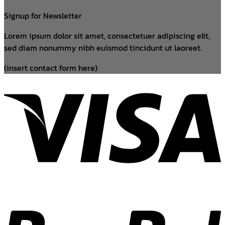
Signup for Newsletter
Lorem ipsum dolor sit amet, consectetuer adipiscing elit,
sed diam nonummy nibh euismod tincidunt ut laoreet.
(insert contact form here)