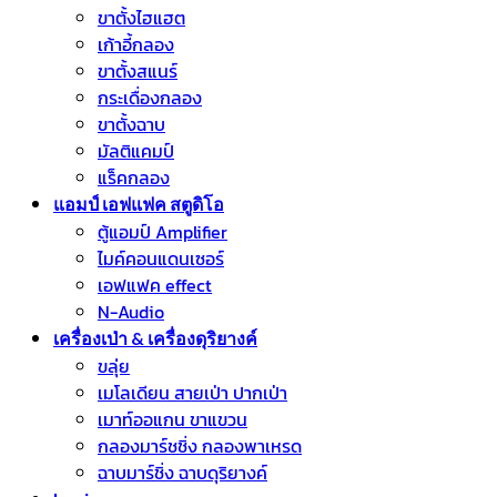
ขาตั้งไฮแฮต
เก้าอี้กลอง
ขาตั้งสแนร์
กระเดื่องกลอง
ขาตั้งฉาบ
มัลติแคมป์
แร็คกลอง
แอมป์ เอฟแฟค สตูดิโอ
ตู้แอมป์ Amplifier
ไมค์คอนแดนเซอร์
เอฟแฟค effect
N-Audio
เครื่องเป่า & เครื่องดุริยางค์
ขลุ่ย
เมโลเดียน สายเป่า ปากเป่า
เมาท์ออแกน ขาแขวน
กลองมาร์ชชิ่ง กลองพาเหรด
ฉาบมาร์ชิ่ง ฉาบดุริยางค์