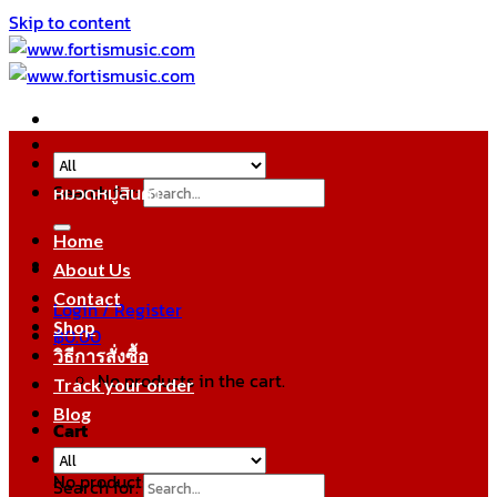
Skip to content
Search for:
หมวดหมู่สินค้า
Home
About Us
Contact
Login / Register
Shop
฿
0.00
วิธีการสั่งซื้อ
No products in the cart.
Track your order
Blog
Cart
No products in the cart.
Search for: