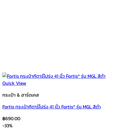
Quick View
กระเป๋า & ฮาร์ดเคส
Fortis กระเป๋ากีตาร์โปร่ง 41 นิ้ว Fortis* รุ่น MGL สีดำ
฿
690.00
-33%