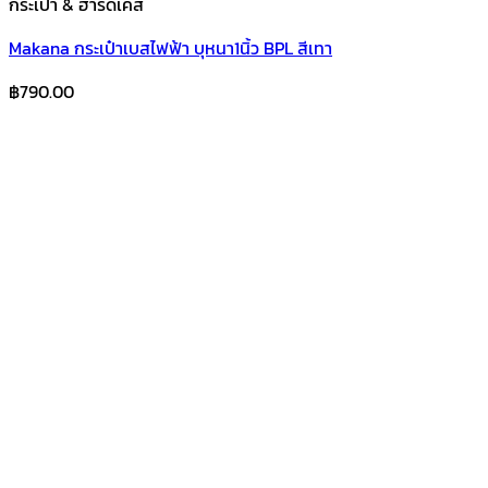
กระเป๋า & ฮาร์ดเคส
Makana กระเป๋าเบสไฟฟ้า บุหนา1นิ้ว BPL สีเทา
฿
790.00