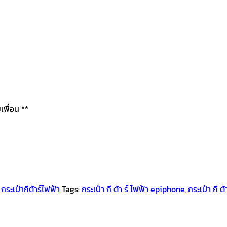
เพื่อน **
,
กระเป๋ากีต้าร์ไฟฟ้า
Tags:
กระเป๋า กี ต้า ร์ ไฟฟ้า epiphone
,
กระเป๋า กี ต