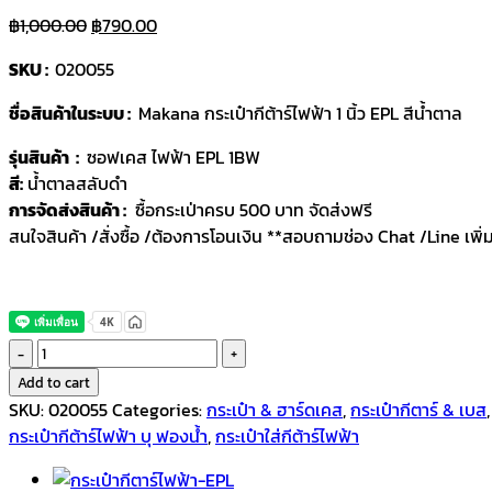
Original
Current
฿
1,000.00
฿
790.00
price
price
SKU :
020055
was:
is:
฿1,000.00.
฿790.00.
ชื่อสินค้าในระบบ :
Makana กระเป๋ากีต้าร์ไฟฟ้า 1 นิ้ว EPL สีน้ำตาล
รุ่นสินค้า :
ซอฟเคส ไฟฟ้า EPL 1BW
สี:
น้ำตาลสลับดำ
การจัดส่งสินค้า :
ซื้อกระเป่าครบ 500 บาท จัดส่งฟรี
สนใจสินค้า /สั่งซื้อ /ต้องการโอนเงิน **สอบถามช่อง Chat /Line เพิ่ม
Makana
กระเป๋า
Add to cart
กีตาร์
SKU:
020055
Categories:
กระเป๋า & ฮาร์ดเคส
,
กระเป๋ากีตาร์ & เบส
ไฟฟ้า
กระเป๋ากีต้าร์ไฟฟ้า บุ ฟองน้ํา
,
กระเป๋าใส่กีต้าร์ไฟฟ้า
1
นิ้ว