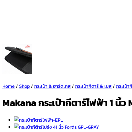
Home
/
Shop
/
กระเป๋า & ฮาร์ดเคส
/
กระเป๋ากีตาร์ & เบส
/
กระเป๋าก
Makana กระเป๋ากีตาร์ไฟฟ้า 1 นิ้ว