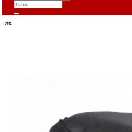
Search
for:
-21%