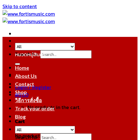
Skip to content
Search for:
หมวดหมู่สินค้า
Home
About Us
Contact
Login / Register
Shop
฿
0.00
วิธีการสั่งซื้อ
No products in the cart.
Track your order
Blog
Cart
No products in the cart.
Search for: