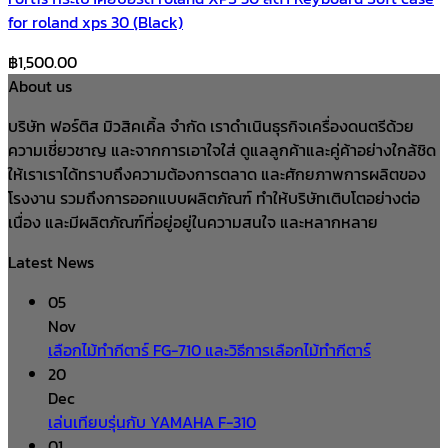
for roland xps 30 (ฺBlack)
฿
1,500.00
About us
บริษัท ฟอร์ติส มิวสิคเคิ้ล จำกัด เราดำเนินธุรกิจเครื่องดนตรีด้วย
ความเชี่ยวชาญ และจากการเอาใจใส่ ดูแลลูกค้าและคู่ค้าอย่างใกล้ชิด
ให้เราเราได้ทราบถึงความต้องการตลาด และศักยภาพการผลิตของ
โรงงาน รวมถึงการออกแบบผลิตภัณฑ์ ทำให้บริษัทเติบโตอย่างต่อ
เนื่อง และมีผลิตภัณฑ์ที่อยู่อยู่ในความสนใจ และหลากหลาย
Latest News
05
Nov
เลือกไม้ทำกีตาร์ FG-710 และวิธีการเลือกไม้ทำกีตาร์
20
Dec
เล่นเทียบรุ่นกับ YAMAHA F-310
01