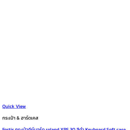
Quick View
กระเป๋า & ฮาร์ดเคส
Fortis กระเป๋าคีย์บอร์ด roland XPS 30 สีดำ Keyboard Soft case