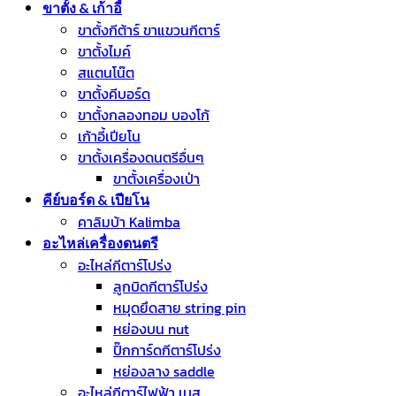
ขาตั้ง & เก้าอี้
ขาตั้งกีต้าร์ ขาแขวนกีตาร์
ขาตั้งไมค์
สแตนโน๊ต
ขาตั้งคีบอร์ด
ขาตั้งกลองทอม บองโก้
เก้าอี้เปียโน
ขาตั้งเครื่องดนตรีอื่นๆ
ขาตั้งเครื่องเป่า
คีย์บอร์ด & เปียโน
คาลิมบ้า Kalimba
อะไหล่เครื่องดนตรี
อะไหล่กีตาร์โปร่ง
ลูกบิดกีตาร์โปร่ง
หมุดยึดสาย string pin
หย่องบน nut
ปิ๊กการ์ดกีตาร์โปร่ง
หย่องลาง saddle
อะไหล่กีตาร์ไฟฟ้า เบส