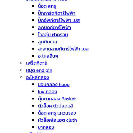
น็อต สกรู
ปิ๊กการ์ดกีตาร์ไฟฟ้า
ปิ๊กอัพกีตาร์ไฟฟ้า เบส
ลูกบิดกีตาร์ไฟฟ้า
โวลลุ่ม ฝาครอบ
ลูกบิดเบส
สะพานสายกีตาร์ไฟฟ้า เบส
อะไหล่อื่นๆ
เฟร็ตกีตาร์
หมุด end pin
อะไหล่กลอง
ขอบกลอง hoop
lug กลอง
ตุ๊กตากลอง Basket
ตัวล็อค ตัวปลดแส้
น็อต สกรู แหวนรอง
หัวล็อคไฮแฮต cluth
ขากลอง