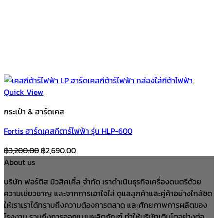
Quick View
กระเป๋า & ฮาร์ดเคส
Fortis ฮาร์ดเคสกีตาร์ไฟฟ้า รุ่น HLP-600
Original
Current
฿
3,200.00
฿
2,690.00
price
price
About us
was:
is:
บริษัท ฟอร์ติส มิวสิคเคิ้ล จำกัด เราดำเนินธุรกิจเครื่องดนตรีด้วย
฿3,200.00.
฿2,690.00.
ความเชี่ยวชาญ และจากการเอาใจใส่ ดูแลลูกค้าและคู่ค้าอย่างใกล้ชิด
ให้เราเราได้ทราบถึงความต้องการตลาด และศักยภาพการผลิตของ
โรงงาน รวมถึงการออกแบบผลิตภัณฑ์ ทำให้บริษัทเติบโตอย่างต่อ