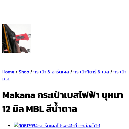
Home
/
Shop
/
กระเป๋า & ฮาร์ดเคส
/
กระเป๋ากีตาร์ & เบส
/
กระเป๋า
เบส
Makana กระเป๋าเบสไฟฟ้า บุหนา
12 มิล MBL สีน้ำตาล