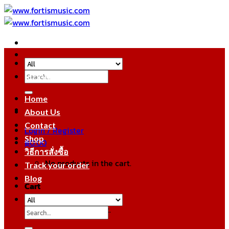
Skip
to
content
Search
หมวดหมู่สินค้า
for:
Home
About Us
Contact
Login / Register
Shop
฿
0.00
วิธีการสั่งซื้อ
No products in the cart.
Track your order
Blog
Cart
No products in the cart.
Search
for: