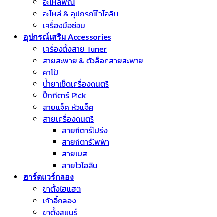
อะไหล่พิณ
อะไหล่ & อุปกรณ์ไวโอลิน
เครื่องมือซ่อม
อุปกรณ์เสริม Accessories
เครื่องตั้งสาย Tuner
สายสะพาย & ตัวล็อคสายสะพาย
คาโป้
น้ำยาเช็ดเครื่องดนตรี
ปิ๊กกีตาร์ Pick
สายแจ็ค หัวแจ็ค
สายเครื่องดนตรี
สายกีตาร์โปร่ง
สายกีตาร์ไฟฟ้า
สายเบส
สายไวโอลิน
ฮาร์ดแวร์กลอง
ขาตั้งไฮแฮต
เก้าอี้กลอง
ขาตั้งสแนร์