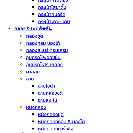
กระเป๋ากระเดื่อง
กระเป๋าใส่ขาตั้ง
กระเป๋าคีบอร์ด
กระเป๋าพิณ-แคน
กลอง & เพอคัชชั่น
กลองชุด
กลองทอม บองโก้
กลองสแนร์ ทอมเสริม
อุปกรณ์เพอคัชชั่น
อุปกรณ์เสริมกลอง
คาฮอน
ฉาบ
ฉาบไชน่า
ฉาบกลองชุด
ฉาบลงหิน
หนังกลอง
หนังกลองชุด
หนังกลองทอม & บองโก้
หนังกลองมาร์ชชิ่ง