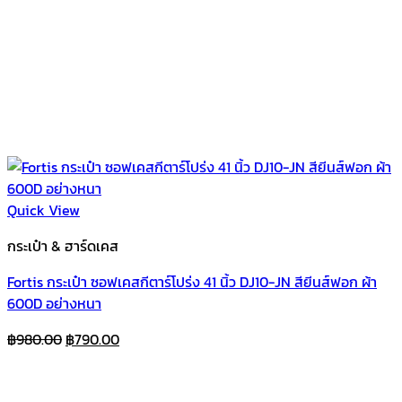
Quick View
กระเป๋า & ฮาร์ดเคส
Fortis กระเป๋า ซอฟเคสกีตาร์โปร่ง 41 นิ้ว DJ10-JN สียีนส์ฟอก ผ้า
600D อย่างหนา
Original
Current
฿
980.00
฿
790.00
price
price
was:
is: