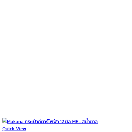
฿980.00.
฿790.00.
Quick View