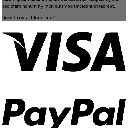
sed diam nonummy nibh euismod tincidunt ut laoreet.
(insert contact form here)