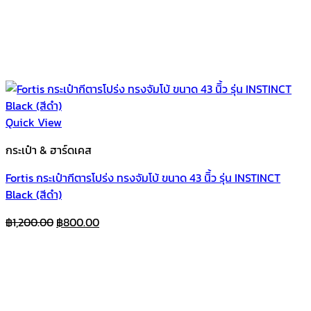
Quick View
กระเป๋า & ฮาร์ดเคส
Fortis กระเป๋ากีตารโปร่ง ทรงจัมโบ้ ขนาด 43 นิิ้ว รุ่น INSTINCT
Black (สีดำ)
Original
Current
฿
1,200.00
฿
800.00
price
price
was:
is:
฿1,200.00.
฿800.00.