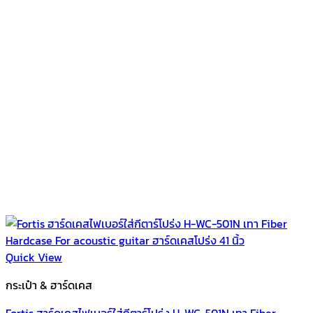
Quick View
กระเป๋า & ฮาร์ดเคส
Fortis ฮาร์ดเคสไฟเบอร์ใส่กีตาร์โปร่ง H-WC-501N เทา Fiber