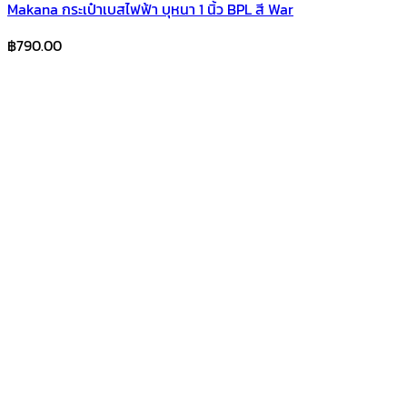
Makana กระเป๋าเบสไฟฟ้า บุหนา 1 นิ้ว BPL สี War
฿
790.00