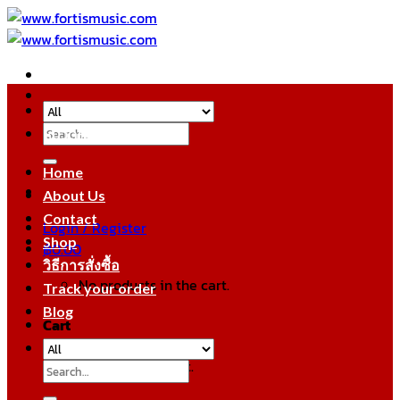
Skip
to
content
Search
หมวดหมู่สินค้า
for:
Home
About Us
Contact
Login / Register
Shop
฿
0.00
วิธีการสั่งซื้อ
No products in the cart.
Track your order
Blog
Cart
No products in the cart.
Search
for: