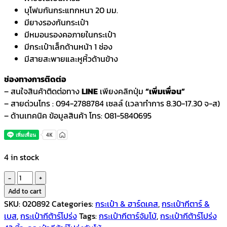
บุโฟมกันกระแทกหนา 20 มม.
มียางรองก้นกระเป๋า
มีหมอนรองคอภายในกระเป๋า
มีกระเป๋าเล็กด้านหน้า 1 ช่อง
มีสายสะพายและหูหิ้วด้านข้าง
ช่องทางการติดต่อ
– สนใจสินค้าติดต่อทาง
LINE
เพียงคลิกปุ่ม
“เพิ่มเพื่อน”
– สายด่วนโทร : 094-2788784 เซลล์ (เวลาทำการ 8.30-17.30 จ-ส)
– ด้านเทคนิค ข้อมูลสินค้า โทร: 081-5840695
4 in stock
JC
กระเป๋า
Add to cart
กีตาร์
SKU:
020892
Categories:
กระเป๋า & ฮาร์ดเคส
,
กระเป๋ากีตาร์ &
โปร่ง
เบส
,
กระเป๋ากีต้าร์โปร่ง
Tags:
กระเป๋ากีตาร์จัมโบ้
,
กระเป๋ากีต้าร์โปร่ง
จัม