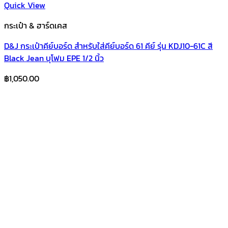
Quick View
กระเป๋า & ฮาร์ดเคส
D&J กระเป๋าคีย์บอร์ด สำหรับใส่คีย์บอร์ด 61 คีย์ รุ่น KDJ10-61C สี
Black Jean บุโฟม EPE 1/2 นิ้ว
฿
1,050.00