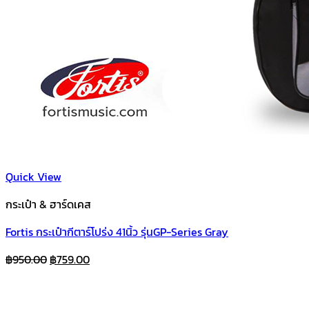
Quick View
กระเป๋า & ฮาร์ดเคส
Fortis กระเป๋ากีตาร์โปร่ง 41นิ้ว รุ่นGP-Series Gray
Original
Current
฿
950.00
฿
759.00
price
price
was:
is:
฿950.00.
฿759.00.