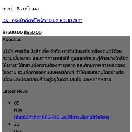
กระเป๋า & ฮาร์ดเคส
D&J กระเป๋ากีตาร์ไฟฟ้า 10 มิล EDJ10 สีเทา
Original
Current
฿
1,500.00
฿
950.00
price
price
About us
was:
is:
บริษัท ฟอร์ติส มิวสิคเคิ้ล จำกัด เราดำเนินธุรกิจเครื่องดนตรีด้วย
฿1,500.00.
฿950.00.
ความเชี่ยวชาญ และจากการเอาใจใส่ ดูแลลูกค้าและคู่ค้าอย่างใกล้ชิด
ให้เราเราได้ทราบถึงความต้องการตลาด และศักยภาพการผลิตของ
โรงงาน รวมถึงการออกแบบผลิตภัณฑ์ ทำให้บริษัทเติบโตอย่างต่อ
เนื่อง และมีผลิตภัณฑ์ที่อยู่อยู่ในความสนใจ และหลากหลาย
Latest News
05
Nov
เลือกไม้ทำกีตาร์ FG-710 และวิธีการเลือกไม้ทำกีตาร์
20
Dec