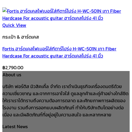
Quick View
กระเป๋า & ฮาร์ดเคส
Fortis ฮาร์ดเคสไฟเบอร์ใส่กีตาร์โปร่ง H-WC-501N เทา Fiber
Hardcase For acoustic guitar ฮาร์ดเคสโปร่ง 41 นิ้ว
฿
2,790.00
About us
บริษัท ฟอร์ติส มิวสิคเคิ้ล จำกัด เราดำเนินธุรกิจเครื่องดนตรีด้วย
ความเชี่ยวชาญ และจากการเอาใจใส่ ดูแลลูกค้าและคู่ค้าอย่างใกล้ชิด
ให้เราเราได้ทราบถึงความต้องการตลาด และศักยภาพการผลิตของ
โรงงาน รวมถึงการออกแบบผลิตภัณฑ์ ทำให้บริษัทเติบโตอย่างต่อ
เนื่อง และมีผลิตภัณฑ์ที่อยู่อยู่ในความสนใจ และหลากหลาย
Latest News