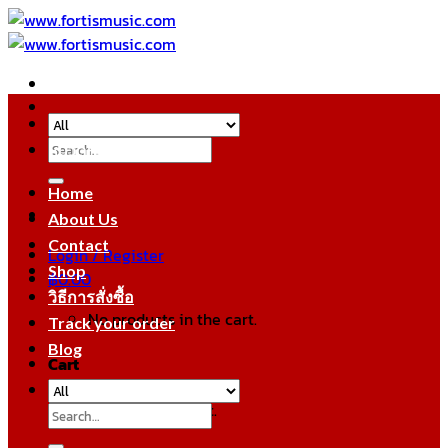
Skip
to
content
Search
หมวดหมู่สินค้า
for:
Home
About Us
Contact
Login / Register
Shop
฿
0.00
วิธีการสั่งซื้อ
No products in the cart.
Track your order
Blog
Cart
No products in the cart.
Search
for: