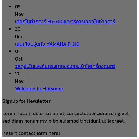
05
Nov
เลือกไม้ทำกีตาร์ FG-710 และวิธีการเลือกไม้ทำกีตาร์
20
Dec
เล่นเทียบรุ่นกับ YAMAHA F-310
01
Oct
วัสดุซับในและกันกระแทกของกระเป๋าใส่เครื่องดนตรี
19
Nov
Welcome to Flatsome
Signup for Newsletter
Lorem ipsum dolor sit amet, consectetuer adipiscing elit,
sed diam nonummy nibh euismod tincidunt ut laoreet.
(insert contact form here)