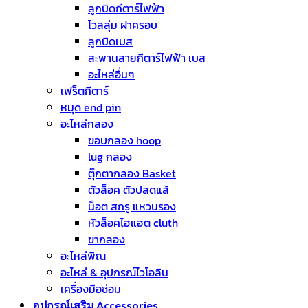
ลูกบิดกีตาร์ไฟฟ้า
โวลลุ่ม ฝาครอบ
ลูกบิดเบส
สะพานสายกีตาร์ไฟฟ้า เบส
อะไหล่อื่นๆ
เฟร็ตกีตาร์
หมุด end pin
อะไหล่กลอง
ขอบกลอง hoop
lug กลอง
ตุ๊กตากลอง Basket
ตัวล็อค ตัวปลดแส้
น็อต สกรู แหวนรอง
หัวล็อคไฮแฮต cluth
ขากลอง
อะไหล่พิณ
อะไหล่ & อุปกรณ์ไวโอลิน
เครื่องมือซ่อม
อุปกรณ์เสริม Accessories