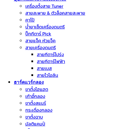
เครื่องตั้งสาย Tuner
สายสะพาย & ตัวล็อคสายสะพาย
คาโป้
น้ำยาเช็ดเครื่องดนตรี
ปิ๊กกีตาร์ Pick
สายแจ็ค หัวแจ็ค
สายเครื่องดนตรี
สายกีตาร์โปร่ง
สายกีตาร์ไฟฟ้า
สายเบส
สายไวโอลิน
ฮาร์ดแวร์กลอง
ขาตั้งไฮแฮต
เก้าอี้กลอง
ขาตั้งสแนร์
กระเดื่องกลอง
ขาตั้งฉาบ
มัลติแคมป์