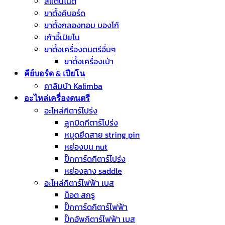
สแตนโน๊ต
ขาตั้งคีบอร์ด
ขาตั้งกลองทอม บองโก้
เก้าอี้เปียโน
ขาตั้งเครื่องดนตรีอื่นๆ
ขาตั้งเครื่องเป่า
คีย์บอร์ด & เปียโน
คาลิมบ้า Kalimba
อะไหล่เครื่องดนตรี
อะไหล่กีตาร์โปร่ง
ลูกบิดกีตาร์โปร่ง
หมุดยึดสาย string pin
หย่องบน nut
ปิ๊กการ์ดกีตาร์โปร่ง
หย่องลาง saddle
อะไหล่กีตาร์ไฟฟ้า เบส
น็อต สกรู
ปิ๊กการ์ดกีตาร์ไฟฟ้า
ปิ๊กอัพกีตาร์ไฟฟ้า เบส