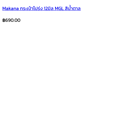
Makana กระเป๋าโปร่ง 12มิล MGL สีน้ำตาล
฿
690.00