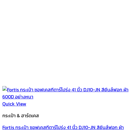
Quick View
กระเป๋า & ฮาร์ดเคส
Fortis กระเป๋า ซอฟเคสกีตาร์โปร่ง 41 นิ้ว DJ10-JN สียีนส์ฟอก ผ้า