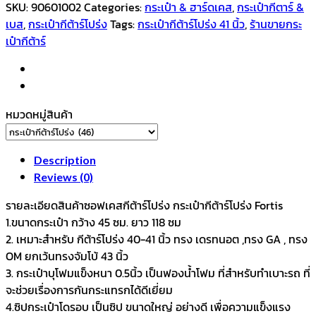
กีตาร์
SKU:
90601002
Categories:
กระเป๋า & ฮาร์ดเคส
,
กระเป๋ากีตาร์ &
โปร่ง
เบส
,
กระเป๋ากีต้าร์โปร่ง
Tags:
กระเป๋ากีต้าร์โปร่ง 41 นิ้ว
,
ร้านขายกระ
41
เป๋ากีต้าร์
นิ้ว
Fortis*
รุ่น
MGL
หมวดหมู่สินค้า
สี
เทา
quantity
Description
Reviews (0)
รายละเอียดสินค้าซอฟเคสกีต้าร์โปร่ง กระเป๋ากีต้าร์โปร่ง Fortis
1.ขนาดกระเป๋า กว้าง 45 ซม. ยาว 118 ซม
2. เหมาะสำหรับ กีต้าร์โปร่ง 40-41 นิ้ว ทรง เดรทนอต ,ทรง GA , ทรง
OM ยกเว้นทรงจัมโบ้ 43 นิ้ว
3. กระเป๋าบุโฟมแข็งหนา 0.5นิ้ว เป็นฟองน้ำโฟม ที่สำหรับทำเบาะรถ ที่
จะช่วยเรื่องการกันกระแทรกได้ดีเยี่ยม
4.ซิปกระเป๋าโดรอบ เป็นซิป ขนาดใหญ่ อย่างดี เพื่อความแข็งแรง