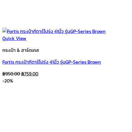
Quick View
กระเป๋า & ฮาร์ดเคส
Fortis กระเป๋ากีตาร์โปร่ง 41นิ้ว รุ่นGP-Series Brown
Original
Current
฿
950.00
฿
759.00
price
price
-20%
was:
is:
฿950.00.
฿759.00.