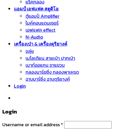
แร็คกลอง
แอมป์ เอฟแฟค สตูดิโอ
ตู้แอมป์ Amplifier
ไมค์คอนแดนเซอร์
เอฟแฟค effect
N-Audio
เครื่องเป่า & เครื่องดุริยางค์
ขลุ่ย
เมโลเดียน สายเป่า ปากเป่า
เมาท์ออแกน ขาแขวน
กลองมาร์ชชิ่ง กลองพาเหรด
ฉาบมาร์ชิ่ง ฉาบดุริยางค์
Login
หมวดหมู่สินค้า
Login
Username or email address
*