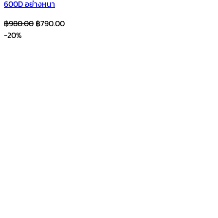
600D อย่างหนา
Original
Current
฿
980.00
฿
790.00
price
price
-20%
was:
is:
฿980.00.
฿790.00.