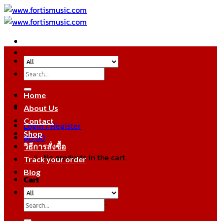
Skip
to
content
Search
หมวดหมู่สินค้า
for:
Home
About Us
Contact
Login / Register
Shop
฿
0.00
วิธีการสั่งซื้อ
No products in the cart.
Track your order
Blog
Cart
No products in the cart.
Search
for: