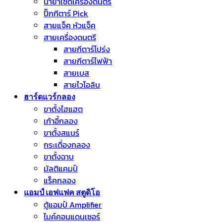
น้ำยาเช็ดเครื่องดนตรี
ปิ๊กกีตาร์ Pick
สายแจ็ค หัวแจ็ค
สายเครื่องดนตรี
สายกีตาร์โปร่ง
สายกีตาร์ไฟฟ้า
สายเบส
สายไวโอลิน
ฮาร์ดแวร์กลอง
ขาตั้งไฮแฮต
เก้าอี้กลอง
ขาตั้งสแนร์
กระเดื่องกลอง
ขาตั้งฉาบ
มัลติแคมป์
แร็คกลอง
แอมป์ เอฟแฟค สตูดิโอ
ตู้แอมป์ Amplifier
ไมค์คอนแดนเซอร์