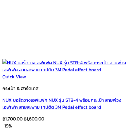
Quick View
กระเป๋า & ฮาร์ดเคส
NUX บอร์ดวางเอฟแฟค NUX รุ่น STB-4 พร้อมกระเป๋า สายพ่วง
เอฟเฟค สายสะพาย เทปติด 3M Pedal effect board
Original
Current
฿
1,700.00
฿
1,600.00
price
price
-19%