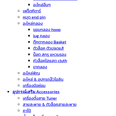
อะไหล่อื่นๆ
เฟร็ตกีตาร์
หมุด end pin
อะไหล่กลอง
ขอบกลอง hoop
lug กลอง
ตุ๊กตากลอง Basket
ตัวล็อค ตัวปลดแส้
น็อต สกรู แหวนรอง
หัวล็อคไฮแฮต cluth
ขากลอง
อะไหล่พิณ
อะไหล่ & อุปกรณ์ไวโอลิน
เครื่องมือซ่อม
อุปกรณ์เสริม Accessories
เครื่องตั้งสาย Tuner
สายสะพาย & ตัวล็อคสายสะพาย
คาโป้