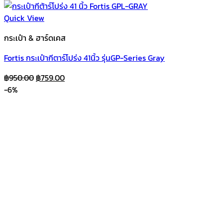
Quick View
กระเป๋า & ฮาร์ดเคส
Fortis กระเป๋ากีตาร์โปร่ง 41นิ้ว รุ่นGP-Series Gray
Original
Current
฿
950.00
฿
759.00
price
price
-6%
was:
is:
฿950.00.
฿759.00.