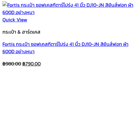
Quick View
กระเป๋า & ฮาร์ดเคส
Fortis กระเป๋า ซอฟเคสกีตาร์โปร่ง 41 นิ้ว DJ10-JN สียีนส์ฟอก ผ้า
600D อย่างหนา
Original
Current
฿
980.00
฿
790.00
price
price
was:
is:
฿980.00.
฿790.00.