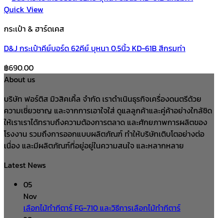
Quick View
กระเป๋า & ฮาร์ดเคส
D&J กระเป๋าคีย์บอร์ด 62คีย์ บุหนา 0.5นิ้ว KD-61B สีกรมท่า
฿
690.00
About us
บริษัท ฟอร์ติส มิวสิคเคิ้ล จำกัด เราดำเนินธุรกิจเครื่องดนตรีด้วย
ความเชี่ยวชาญ และจากการเอาใจใส่ ดูแลลูกค้าและคู่ค้าอย่างใกล้ชิด
ให้เราเราได้ทราบถึงความต้องการตลาด และศักยภาพการผลิตของ
โรงงาน รวมถึงการออกแบบผลิตภัณฑ์ ทำให้บริษัทเติบโตอย่างต่อ
เนื่อง และมีผลิตภัณฑ์ที่อยู่อยู่ในความสนใจ และหลากหลาย
Latest News
05
Nov
เลือกไม้ทำกีตาร์ FG-710 และวิธีการเลือกไม้ทำกีตาร์