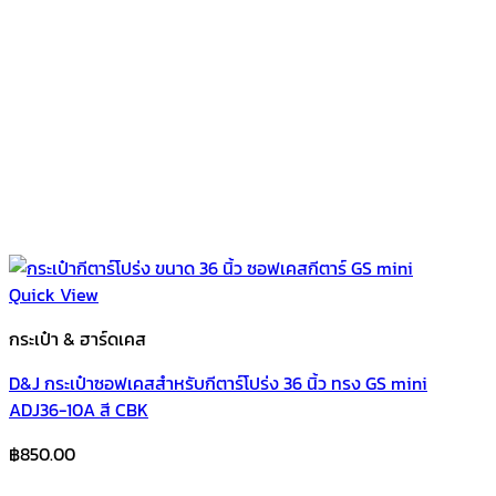
Quick View
กระเป๋า & ฮาร์ดเคส
D&J กระเป๋าซอฟเคสสำหรับกีตาร์โปร่ง 36 นิ้ว ทรง GS mini
ADJ36-10A สี CBK
฿
850.00