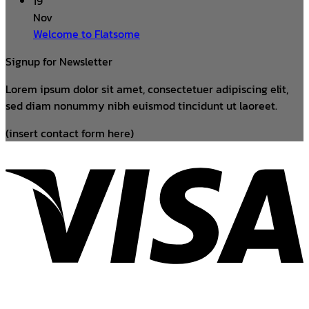
19
Nov
Welcome to Flatsome
Signup for Newsletter
Lorem ipsum dolor sit amet, consectetuer adipiscing elit,
sed diam nonummy nibh euismod tincidunt ut laoreet.
(insert contact form here)