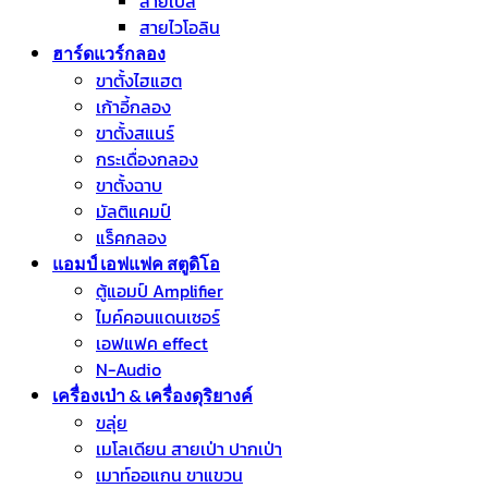
สายเบส
สายไวโอลิน
ฮาร์ดแวร์กลอง
ขาตั้งไฮแฮต
เก้าอี้กลอง
ขาตั้งสแนร์
กระเดื่องกลอง
ขาตั้งฉาบ
มัลติแคมป์
แร็คกลอง
แอมป์ เอฟแฟค สตูดิโอ
ตู้แอมป์ Amplifier
ไมค์คอนแดนเซอร์
เอฟแฟค effect
N-Audio
เครื่องเป่า & เครื่องดุริยางค์
ขลุ่ย
เมโลเดียน สายเป่า ปากเป่า
เมาท์ออแกน ขาแขวน