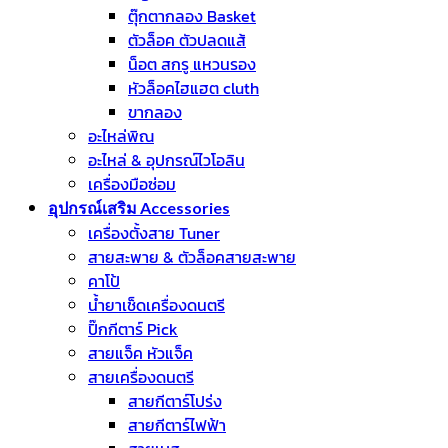
ตุ๊กตากลอง Basket
ตัวล็อค ตัวปลดแส้
น็อต สกรู แหวนรอง
หัวล็อคไฮแฮต cluth
ขากลอง
อะไหล่พิณ
อะไหล่ & อุปกรณ์ไวโอลิน
เครื่องมือซ่อม
อุปกรณ์เสริม Accessories
เครื่องตั้งสาย Tuner
สายสะพาย & ตัวล็อคสายสะพาย
คาโป้
น้ำยาเช็ดเครื่องดนตรี
ปิ๊กกีตาร์ Pick
สายแจ็ค หัวแจ็ค
สายเครื่องดนตรี
สายกีตาร์โปร่ง
สายกีตาร์ไฟฟ้า