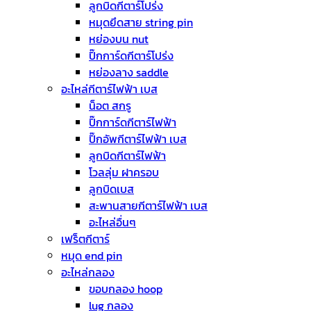
ลูกบิดกีตาร์โปร่ง
หมุดยึดสาย string pin
หย่องบน nut
ปิ๊กการ์ดกีตาร์โปร่ง
หย่องลาง saddle
อะไหล่กีตาร์ไฟฟ้า เบส
น็อต สกรู
ปิ๊กการ์ดกีตาร์ไฟฟ้า
ปิ๊กอัพกีตาร์ไฟฟ้า เบส
ลูกบิดกีตาร์ไฟฟ้า
โวลลุ่ม ฝาครอบ
ลูกบิดเบส
สะพานสายกีตาร์ไฟฟ้า เบส
อะไหล่อื่นๆ
เฟร็ตกีตาร์
หมุด end pin
อะไหล่กลอง
ขอบกลอง hoop
lug กลอง