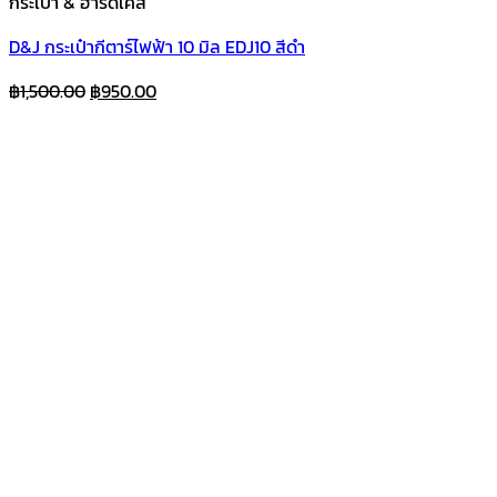
กระเป๋า & ฮาร์ดเคส
D&J กระเป๋ากีตาร์ไฟฟ้า 10 มิล EDJ10 สีดำ
Original
Current
฿
1,500.00
฿
950.00
price
price
was:
is:
฿1,500.00.
฿950.00.