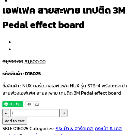
เอฟเฟค สายสะพาย เทปติด 3M
Pedal effect board
Original
Current
฿
1,700.00
฿
1,600.00
price
price
รหัสสินค้า : 016025
was:
is:
฿1,700.00.
฿1,600.00.
ชื่อสินค้า : NUX บอร์ดวางเอฟแฟค NUX รุ่น STB-4 พร้อมกระเป๋า
สายพ่วงเอฟเฟค สายสะพาย เทปติด 3M Pedal effect board
NUX
บอร์ด
Add to cart
วาง
SKU:
016025
Categories:
กระเป๋า & ฮาร์ดเคส
,
กระเป๋า & เคส
เอฟแฟค