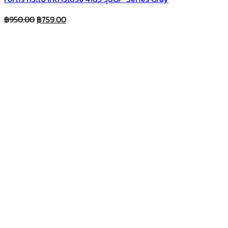
Original
Current
฿
950.00
฿
759.00
price
price
was:
is:
฿950.00.
฿759.00.