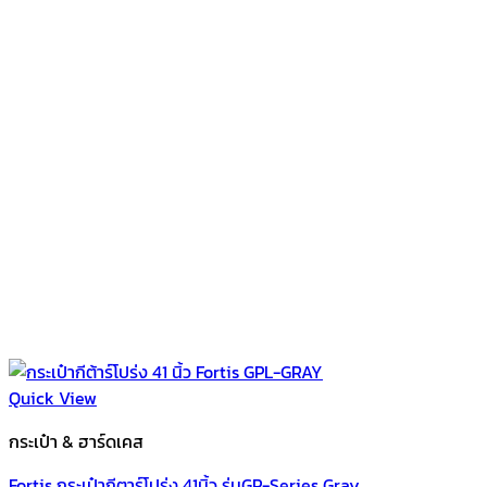
Quick View
กระเป๋า & ฮาร์ดเคส
Fortis กระเป๋ากีตาร์โปร่ง 41นิ้ว รุ่นGP-Series Gray