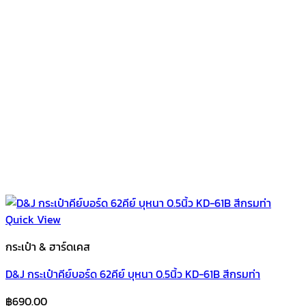
Quick View
กระเป๋า & ฮาร์ดเคส
D&J กระเป๋าคีย์บอร์ด 62คีย์ บุหนา 0.5นิ้ว KD-61B สีกรมท่า
฿
690.00