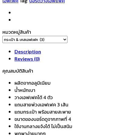
เอฟเฟค
Tag:
บอร์ดวางเอฟแฟค
NUX
รุ่น
STB-
4
หมวดหมู่สินค้า
พร้อม
กระเป๋า
สาย
Description
พ่วง
Reviews (0)
เอฟเฟค
คุณสมบัติสินค้า
สาย
สะพาย
ผลิตจากอลูมิเนียม
เทป
น้ำหนักเบา
ติด
วางเอฟเฟคได้ 4 ตัว
3M
แถมสายพ่วงเอฟเฟค 3 เส้น
Pedal
แถมกระเป๋า พร้อมสายสะพาย
effect
ขนาดของบอร์ดดูจากภาพที่ 4
board
ใช้งานกลางแจ้งได้ ไม่เป็นสนิม
quantity
พกพาง่ายมากๆ