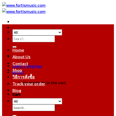
Skip
to
content
Search
หมวดหมู่สินค้า
for:
Home
About Us
Contact
Login / Register
Shop
฿
0.00
วิธีการสั่งซื้อ
No products in the cart.
Track your order
Blog
Cart
No products in the cart.
Search
for: