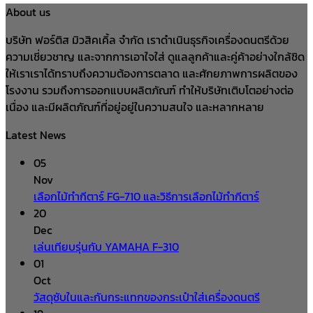
About us
บริษัท ฟอร์ติส มิวสิคเคิ้ล จำกัด เราดำเนินธุรกิจเครื่องดนตรีด้วย
ความเชี่ยวชาญ และจากการเอาใจใส่ ดูแลลูกค้าและคู่ค้าอย่างใกล้ชิด
ให้เราเราได้ทราบถึงความต้องการตลาด และศักยภาพการผลิตของ
โรงงาน รวมถึงการออกแบบผลิตภัณฑ์ ทำให้บริษัทเติบโตอย่างต่อ
เนื่อง และมีผลิตภัณฑ์ที่อยู่อยู่ในความสนใจ และหลากหลาย
Latest News
05
Nov
เลือกไม้ทำกีตาร์ FG-710 และวิธีการเลือกไม้ทำกีตาร์
20
Dec
เล่นเทียบรุ่นกับ YAMAHA F-310
01
Oct
วัสดุซับในและกันกระแทกของกระเป๋าใส่เครื่องดนตรี