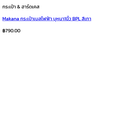
กระเป๋า & ฮาร์ดเคส
Makana กระเป๋าเบสไฟฟ้า บุหนา1นิ้ว BPL สีเทา
฿
790.00