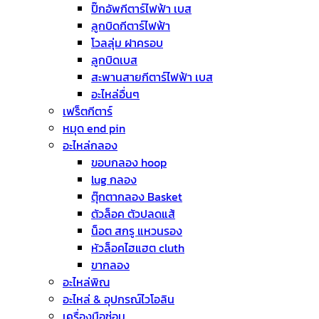
ปิ๊กอัพกีตาร์ไฟฟ้า เบส
ลูกบิดกีตาร์ไฟฟ้า
โวลลุ่ม ฝาครอบ
ลูกบิดเบส
สะพานสายกีตาร์ไฟฟ้า เบส
อะไหล่อื่นๆ
เฟร็ตกีตาร์
หมุด end pin
อะไหล่กลอง
ขอบกลอง hoop
lug กลอง
ตุ๊กตากลอง Basket
ตัวล็อค ตัวปลดแส้
น็อต สกรู แหวนรอง
หัวล็อคไฮแฮต cluth
ขากลอง
อะไหล่พิณ
อะไหล่ & อุปกรณ์ไวโอลิน
เครื่องมือซ่อม