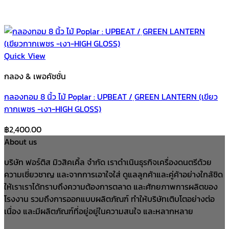
Quick View
กลอง & เพอคัชชั่น
กลองทอม 8 นิ้ว ไม้ Poplar : UPBEAT / ฺGREEN LANTERN (เขียว
กากเพชร -เงา-HIGH GLOSS)
฿
2,400.00
About us
บริษัท ฟอร์ติส มิวสิคเคิ้ล จำกัด เราดำเนินธุรกิจเครื่องดนตรีด้วย
ความเชี่ยวชาญ และจากการเอาใจใส่ ดูแลลูกค้าและคู่ค้าอย่างใกล้ชิด
ให้เราเราได้ทราบถึงความต้องการตลาด และศักยภาพการผลิตของ
โรงงาน รวมถึงการออกแบบผลิตภัณฑ์ ทำให้บริษัทเติบโตอย่างต่อ
เนื่อง และมีผลิตภัณฑ์ที่อยู่อยู่ในความสนใจ และหลากหลาย