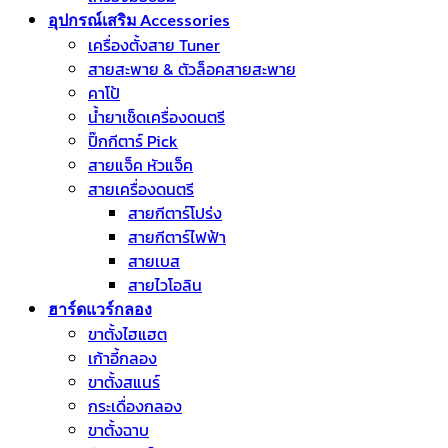
อุปกรณ์เสริม Accessories
เครื่องตั้งสาย Tuner
สายสะพาย & ตัวล็อคสายสะพาย
คาโป้
น้ำยาเช็ดเครื่องดนตรี
ปิ๊กกีตาร์ Pick
สายแจ็ค หัวแจ็ค
สายเครื่องดนตรี
สายกีตาร์โปร่ง
สายกีตาร์ไฟฟ้า
สายเบส
สายไวโอลิน
ฮาร์ดแวร์กลอง
ขาตั้งไฮแฮต
เก้าอี้กลอง
ขาตั้งสแนร์
กระเดื่องกลอง
ขาตั้งฉาบ