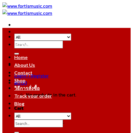
Skip
to
content
Search
หมวดหมู่สินค้า
for:
Home
About Us
Contact
Login / Register
Shop
฿
0.00
วิธีการสั่งซื้อ
No products in the cart.
Track your order
Blog
Cart
No products in the cart.
Search
for: