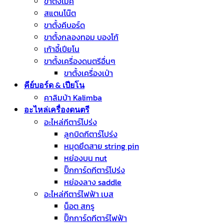
ขาตั้งไมค์
สแตนโน๊ต
ขาตั้งคีบอร์ด
ขาตั้งกลองทอม บองโก้
เก้าอี้เปียโน
ขาตั้งเครื่องดนตรีอื่นๆ
ขาตั้งเครื่องเป่า
คีย์บอร์ด & เปียโน
คาลิมบ้า Kalimba
อะไหล่เครื่องดนตรี
อะไหล่กีตาร์โปร่ง
ลูกบิดกีตาร์โปร่ง
หมุดยึดสาย string pin
หย่องบน nut
ปิ๊กการ์ดกีตาร์โปร่ง
หย่องลาง saddle
อะไหล่กีตาร์ไฟฟ้า เบส
น็อต สกรู
ปิ๊กการ์ดกีตาร์ไฟฟ้า