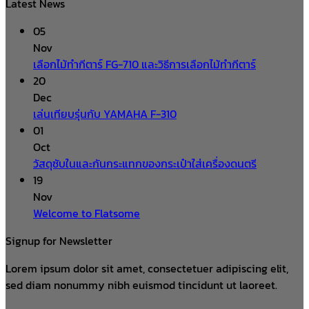
Latest News
05
Nov
เลือกไม้ทำกีตาร์ FG-710 และวิธีการเลือกไม้ทำกีตาร์
20
Dec
เล่นเทียบรุ่นกับ YAMAHA F-310
01
Oct
วัสดุซับในและกันกระแทกของกระเป๋าใส่เครื่องดนตรี
19
Nov
Welcome to Flatsome
Signup for Newsletter
Lorem ipsum dolor sit amet, consectetuer adipiscing elit,
sed diam nonummy nibh euismod tincidunt ut laoreet.