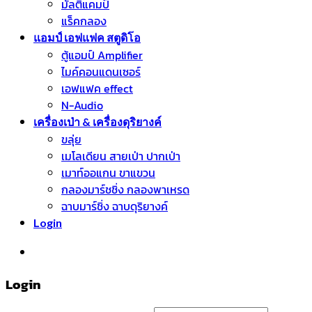
มัลติแคมป์
แร็คกลอง
แอมป์ เอฟแฟค สตูดิโอ
ตู้แอมป์ Amplifier
ไมค์คอนแดนเซอร์
เอฟแฟค effect
N-Audio
เครื่องเป่า & เครื่องดุริยางค์
ขลุ่ย
เมโลเดียน สายเป่า ปากเป่า
เมาท์ออแกน ขาแขวน
กลองมาร์ชชิ่ง กลองพาเหรด
ฉาบมาร์ชิ่ง ฉาบดุริยางค์
Login
หมวดหมู่สินค้า
Login