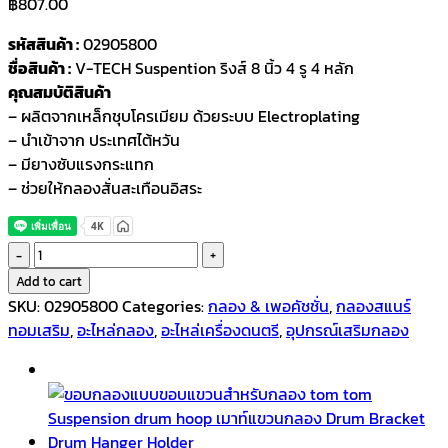
฿
807.00
รหัสสินค้า :
02905800
ชื่อสินค้า :
V-TECH Suspention ริงส์ 8 นิ้ว 4 รู 4 หลัก
คุณสมบัติสินค้า
– ผลิตจากเหล็กชุบโครเมียม ด้วยระบบ Electroplating
– นำเข้าจาก ประเทศไต้หวัน
– มียางซับแรงกระแทก
– ช่วยให้กลองสั่นสะเทือนอิสระ
V-
TECH
Add to cart
Suspention
SKU:
02905800
Categories:
กลอง & เพอคัชชั่น
,
กลองสแนร์
ริงส์
ทอมเสริม
,
อะไหล่กลอง
,
อะไหล่เครื่องดนตรี
,
อุปกรณ์เสริมกลอง
8นิ้ว
4รู
4หลัก
quantity