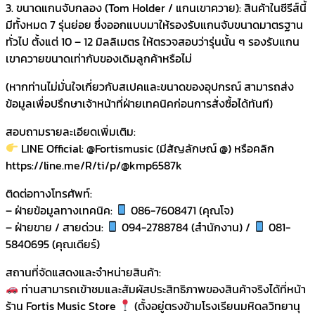
3. ขนาดแกนจับกลอง (Tom Holder / แกนเขาควาย): สินค้าในซีรีส์นี้
มีทั้งหมด 7 รุ่นย่อย ซึ่งออกแบบมาให้รองรับแกนจับขนาดมาตรฐาน
ทั่วไป ตั้งแต่ 10 – 12 มิลลิเมตร ให้ตรวจสอบว่ารุ่นนั้น ๆ รองรับแกน
เขาควายขนาดเท่ากับของเดิมลูกค้าหรือไม่
(หากท่านไม่มั่นใจเกี่ยวกับสเปคและขนาดของอุปกรณ์ สามารถส่ง
ข้อมูลเพื่อปรึกษาเจ้าหน้าที่ฝ่ายเทคนิคก่อนการสั่งซื้อได้ทันที)
สอบถามรายละเอียดเพิ่มเติม:
LINE Official: @Fortismusic (มีสัญลักษณ์ @) หรือคลิก
https://line.me/R/ti/p/@kmp6587k
ติดต่อทางโทรศัพท์:
– ฝ่ายข้อมูลทางเทคนิค:
086-7608471 (คุณโจ)
– ฝ่ายขาย / สายด่วน:
094-2788784 (สำนักงาน) /
081-
5840695 (คุณเดียร์)
สถานที่จัดแสดงและจำหน่ายสินค้า:
ท่านสามารถเข้าชมและสัมผัสประสิทธิภาพของสินค้าจริงได้ที่หน้า
ร้าน Fortis Music Store
(ตั้งอยู่ตรงข้ามโรงเรียนมหิดลวิทยานุ