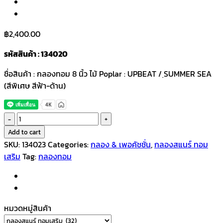
฿
2,400.00
รหัสสินค้า : 134020
ชื่อสินค้า : กลองทอม 8 นิ้ว ไม้ Poplar : UPBEAT / ฺSUMMER SEA
(สีพิเศษ สีฟ้า-ด้าน)
กลอง
ทอม
Add to cart
8
SKU:
134023
Categories:
กลอง & เพอคัชชั่น
,
กลองสแนร์ ทอม
นิ้ว
เสริม
Tag:
กลองทอม
ไม้
Poplar
:
UPBEAT
หมวดหมู่สินค้า
/