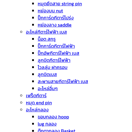
หมุดยึดสาย string pin
หย่องบน nut
ปิ๊กการ์ดกีตาร์โปร่ง
หย่องลาง saddle
อะไหล่กีตาร์ไฟฟ้า เบส
น็อต สกรู
ปิ๊กการ์ดกีตาร์ไฟฟ้า
ปิ๊กอัพกีตาร์ไฟฟ้า เบส
ลูกบิดกีตาร์ไฟฟ้า
โวลลุ่ม ฝาครอบ
ลูกบิดเบส
สะพานสายกีตาร์ไฟฟ้า เบส
อะไหล่อื่นๆ
เฟร็ตกีตาร์
หมุด end pin
อะไหล่กลอง
ขอบกลอง hoop
lug กลอง
ตุ๊กตากลอง Basket