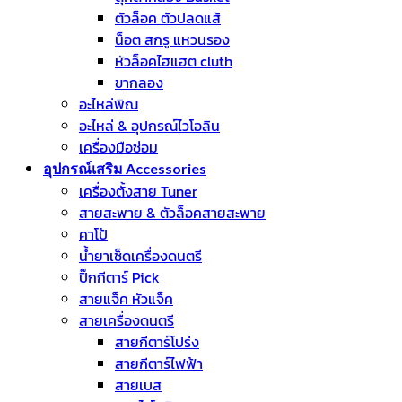
ตัวล็อค ตัวปลดแส้
น็อต สกรู แหวนรอง
หัวล็อคไฮแฮต cluth
ขากลอง
อะไหล่พิณ
อะไหล่ & อุปกรณ์ไวโอลิน
เครื่องมือซ่อม
อุปกรณ์เสริม Accessories
เครื่องตั้งสาย Tuner
สายสะพาย & ตัวล็อคสายสะพาย
คาโป้
น้ำยาเช็ดเครื่องดนตรี
ปิ๊กกีตาร์ Pick
สายแจ็ค หัวแจ็ค
สายเครื่องดนตรี
สายกีตาร์โปร่ง
สายกีตาร์ไฟฟ้า
สายเบส