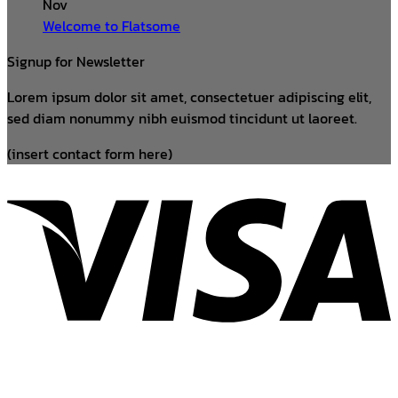
Nov
Welcome to Flatsome
Signup for Newsletter
Lorem ipsum dolor sit amet, consectetuer adipiscing elit,
sed diam nonummy nibh euismod tincidunt ut laoreet.
(insert contact form here)