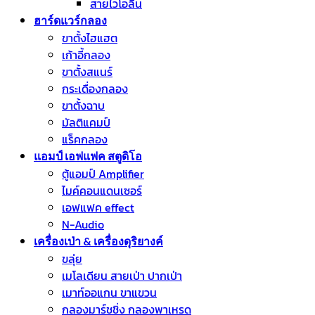
สายไวโอลิน
ฮาร์ดแวร์กลอง
ขาตั้งไฮแฮต
เก้าอี้กลอง
ขาตั้งสแนร์
กระเดื่องกลอง
ขาตั้งฉาบ
มัลติแคมป์
แร็คกลอง
แอมป์ เอฟแฟค สตูดิโอ
ตู้แอมป์ Amplifier
ไมค์คอนแดนเซอร์
เอฟแฟค effect
N-Audio
เครื่องเป่า & เครื่องดุริยางค์
ขลุ่ย
เมโลเดียน สายเป่า ปากเป่า
เมาท์ออแกน ขาแขวน
กลองมาร์ชชิ่ง กลองพาเหรด