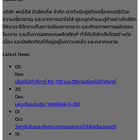
บริษัท ฟอร์ติส มิวสิคเคิ้ล จำกัด เราดำเนินธุรกิจเครื่องดนตรีด้วย
ความเชี่ยวชาญ และจากการเอาใจใส่ ดูแลลูกค้าและคู่ค้าอย่างใกล้ชิด
ให้เราเราได้ทราบถึงความต้องการตลาด และศักยภาพการผลิตของ
โรงงาน รวมถึงการออกแบบผลิตภัณฑ์ ทำให้บริษัทเติบโตอย่างต่อ
เนื่อง และมีผลิตภัณฑ์ที่อยู่อยู่ในความสนใจ และหลากหลาย
Latest News
05
Nov
เลือกไม้ทำกีตาร์ FG-710 และวิธีการเลือกไม้ทำกีตาร์
20
Dec
เล่นเทียบรุ่นกับ YAMAHA F-310
01
Oct
วัสดุซับในและกันกระแทกของกระเป๋าใส่เครื่องดนตรี
19