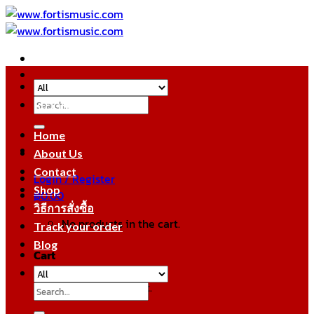
Skip
to
content
Search
หมวดหมู่สินค้า
for:
Home
About Us
Contact
Login / Register
Shop
฿
0.00
วิธีการสั่งซื้อ
No products in the cart.
Track your order
Blog
Cart
No products in the cart.
Search
for: