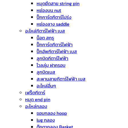
หมุดยึดสาย string pin
หย่องบน nut
ปิ๊กการ์ดกีตาร์โปร่ง
หย่องลาง saddle
อะไหล่กีตาร์ไฟฟ้า เบส
น็อต สกรู
ปิ๊กการ์ดกีตาร์ไฟฟ้า
ปิ๊กอัพกีตาร์ไฟฟ้า เบส
ลูกบิดกีตาร์ไฟฟ้า
โวลลุ่ม ฝาครอบ
ลูกบิดเบส
สะพานสายกีตาร์ไฟฟ้า เบส
อะไหล่อื่นๆ
เฟร็ตกีตาร์
หมุด end pin
อะไหล่กลอง
ขอบกลอง hoop
lug กลอง
ตุ๊กตากลอง Basket