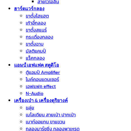
สายไวโอลิน
ฮาร์ดแวร์กลอง
ขาตั้งไฮแฮต
เก้าอี้กลอง
ขาตั้งสแนร์
กระเดื่องกลอง
ขาตั้งฉาบ
มัลติแคมป์
แร็คกลอง
แอมป์ เอฟแฟค สตูดิโอ
ตู้แอมป์ Amplifier
ไมค์คอนแดนเซอร์
เอฟแฟค effect
N-Audio
เครื่องเป่า & เครื่องดุริยางค์
ขลุ่ย
เมโลเดียน สายเป่า ปากเป่า
เมาท์ออแกน ขาแขวน
กลองมาร์ชชิ่ง กลองพาเหรด