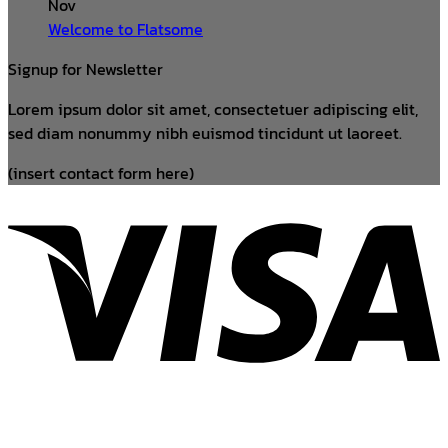
Nov
Welcome to Flatsome
Signup for Newsletter
Lorem ipsum dolor sit amet, consectetuer adipiscing elit,
sed diam nonummy nibh euismod tincidunt ut laoreet.
(insert contact form here)