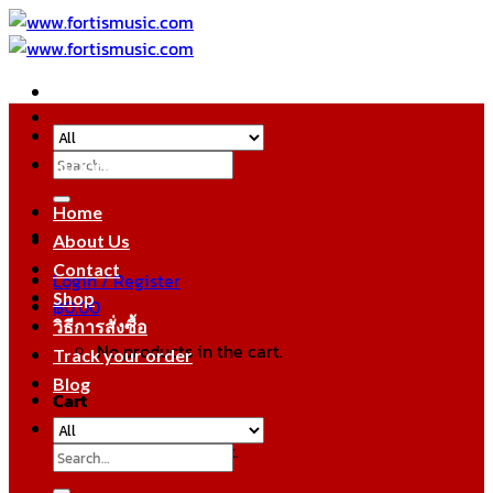
Skip
to
content
Search
หมวดหมู่สินค้า
for:
Home
About Us
Contact
Login / Register
Shop
฿
0.00
วิธีการสั่งซื้อ
No products in the cart.
Track your order
Blog
Cart
No products in the cart.
Search
for: