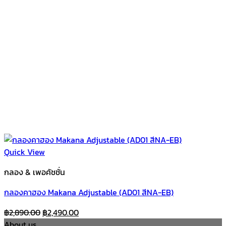
Quick View
กลอง & เพอคัชชั่น
กลองคาฮอง Makana Adjustable (AD01 สีNA-EB)
Original
Current
฿
2,890.00
฿
2,490.00
price
price
About us