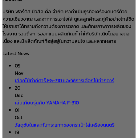
was:
is:
บริษัท ฟอร์ติส มิวสิคเคิ้ล จำกัด เราดำเนินธุรกิจเครื่องดนตรีด้วย
฿2,890.00.
฿2,490.00.
ความเชี่ยวชาญ และจากการเอาใจใส่ ดูแลลูกค้าและคู่ค้าอย่างใกล้ชิด
ให้เราเราได้ทราบถึงความต้องการตลาด และศักยภาพการผลิตของ
โรงงาน รวมถึงการออกแบบผลิตภัณฑ์ ทำให้บริษัทเติบโตอย่างต่อ
เนื่อง และมีผลิตภัณฑ์ที่อยู่อยู่ในความสนใจ และหลากหลาย
Latest News
05
Nov
เลือกไม้ทำกีตาร์ FG-710 และวิธีการเลือกไม้ทำกีตาร์
20
Dec
เล่นเทียบรุ่นกับ YAMAHA F-310
01
Oct
วัสดุซับในและกันกระแทกของกระเป๋าใส่เครื่องดนตรี
19