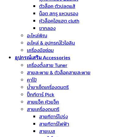
ตัวล็อค ตัวปลดแส้
น็อต สกรู แหวนรอง
หัวล็อคไฮแฮต cluth
ขากลอง
อะไหล่พิณ
อะไหล่ & อุปกรณ์ไวโอลิน
เครื่องมือซ่อม
อุปกรณ์เสริม Accessories
เครื่องตั้งสาย Tuner
สายสะพาย & ตัวล็อคสายสะพาย
คาโป้
น้ำยาเช็ดเครื่องดนตรี
ปิ๊กกีตาร์ Pick
สายแจ็ค หัวแจ็ค
สายเครื่องดนตรี
สายกีตาร์โปร่ง
สายกีตาร์ไฟฟ้า
สายเบส