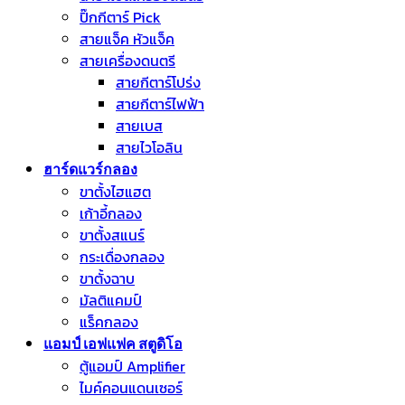
ปิ๊กกีตาร์ Pick
สายแจ็ค หัวแจ็ค
สายเครื่องดนตรี
สายกีตาร์โปร่ง
สายกีตาร์ไฟฟ้า
สายเบส
สายไวโอลิน
ฮาร์ดแวร์กลอง
ขาตั้งไฮแฮต
เก้าอี้กลอง
ขาตั้งสแนร์
กระเดื่องกลอง
ขาตั้งฉาบ
มัลติแคมป์
แร็คกลอง
แอมป์ เอฟแฟค สตูดิโอ
ตู้แอมป์ Amplifier
ไมค์คอนแดนเซอร์