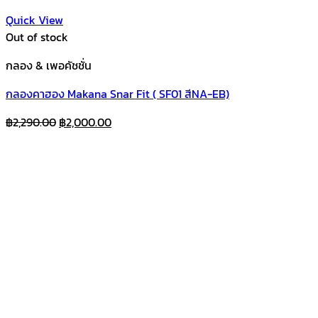
Quick View
Out of stock
กลอง & เพอคัชชั่น
กลองคาฮอง Makana Snar Fit ( SF01 สีNA-EB)
Original
Current
฿
2,290.00
฿
2,000.00
price
price
was:
is:
฿2,290.00.
฿2,000.00.