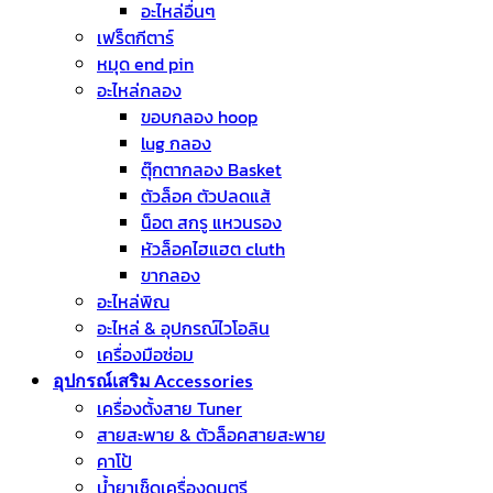
อะไหล่อื่นๆ
เฟร็ตกีตาร์
หมุด end pin
อะไหล่กลอง
ขอบกลอง hoop
lug กลอง
ตุ๊กตากลอง Basket
ตัวล็อค ตัวปลดแส้
น็อต สกรู แหวนรอง
หัวล็อคไฮแฮต cluth
ขากลอง
อะไหล่พิณ
อะไหล่ & อุปกรณ์ไวโอลิน
เครื่องมือซ่อม
อุปกรณ์เสริม Accessories
เครื่องตั้งสาย Tuner
สายสะพาย & ตัวล็อคสายสะพาย
คาโป้
น้ำยาเช็ดเครื่องดนตรี