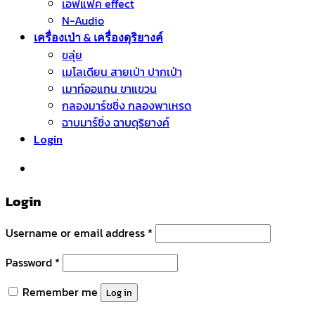
เอฟแฟค effect
N-Audio
เครื่องเป่า & เครื่องดุริยางค์
ขลุ่ย
เมโลเดียน สายเป่า ปากเป่า
เมาท์ออแกน ขาแขวน
กลองมาร์ชชิ่ง กลองพาเหรด
ฉาบมาร์ชิ่ง ฉาบดุริยางค์
Login
หมวดหมู่สินค้า
Login
Username or email address
*
Password
*
Remember me
Log in