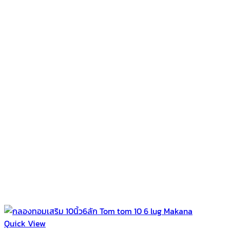
฿2,890.00.
฿2,490.00.
Quick View