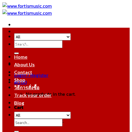
Skip
to
content
Search
หมวดหมู่สินค้า
for:
Home
About Us
Contact
Login / Register
Shop
฿
0.00
วิธีการสั่งซื้อ
No products in the cart.
Track your order
Blog
Cart
No products in the cart.
Search
for: