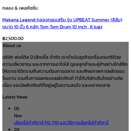
กลอง & เพอคัชชั่น
Makana Legend กลองทอมเสริม รุ่น UPBEAT Summer (สีส้ม)
ขนาด 10 นิ้ว 6 หลัก Tom Tom Drum 10 inch , 6 lugs
฿
2,500.00
About us
บริษัท ฟอร์ติส มิวสิคเคิ้ล จำกัด เราดำเนินธุรกิจเครื่องดนตรีด้วย
ความเชี่ยวชาญ และจากการเอาใจใส่ ดูแลลูกค้าและคู่ค้าอย่างใกล้ชิด
ให้เราเราได้ทราบถึงความต้องการตลาด และศักยภาพการผลิตของ
โรงงาน รวมถึงการออกแบบผลิตภัณฑ์ ทำให้บริษัทเติบโตอย่างต่อ
เนื่อง และมีผลิตภัณฑ์ที่อยู่อยู่ในความสนใจ และหลากหลาย
Latest News
05
Nov
เลือกไม้ทำกีตาร์ FG-710 และวิธีการเลือกไม้ทำกีตาร์
20