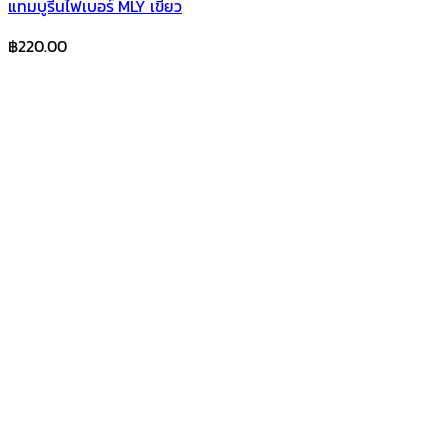
แทมบูรีนไฟเบอร์ MLY เขียว
฿
220.00