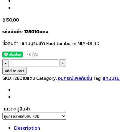
฿
150.00
รหัสสินค้า : 128010แดง
ชื่อสินค้า : แทมบูรีนเท้า Foot tamburin MLY-01 RD
แทม
บูรี
Add to cart
น
SKU:
128010แดง
Category:
อุปกรณ์เพอคัชชั่น
Tag:
แทมบูรีน
เท้า
Foot
tamburin
MLY-
หมวดหมู่สินค้า
01
RD
quantity
Description