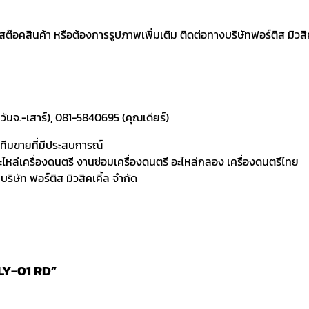
อคสินค้า หรือต้องการรูปภาพเพิ่มเติม ติดต่อทางบริษัทฟอร์ติส มิวสิคเค
ันจ.-เสาร์), 081-5840695 (คุณเดียร์)
ละทีมขายที่มีประสบการณ์
 อะไหล่เครื่องดนตรี งานซ่อมเครื่องดนตรี อะไหล่กลอง เครื่องดนตรีไทย
ิษัท ฟอร์ติส มิวสิคเคิ้ล จำกัด
MLY-01 RD”