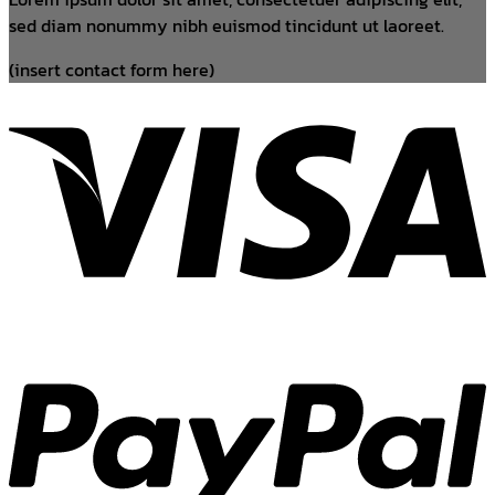
sed diam nonummy nibh euismod tincidunt ut laoreet.
(insert contact form here)