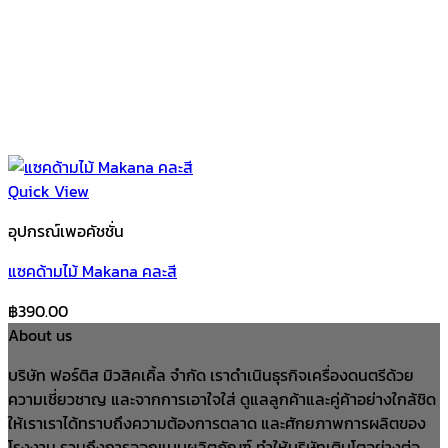
Quick View
อุปกรณ์เพอคัชชั่น
แซคด้ามไม้ Makana คละสี
฿
390.00
About us
บริษัท ฟอร์ติส มิวสิคเคิ้ล จำกัด เราดำเนินธุรกิจเครื่องดนตรีด้วย
ความเชี่ยวชาญ และจากการเอาใจใส่ ดูแลลูกค้าและคู่ค้าอย่างใกล้ชิด
ให้เราเราได้ทราบถึงความต้องการตลาด และศักยภาพการผลิตของ
โรงงาน รวมถึงการออกแบบผลิตภัณฑ์ ทำให้บริษัทเติบโตอย่างต่อ