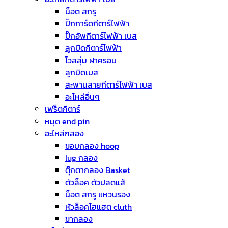
น็อต สกรู
ปิ๊กการ์ดกีตาร์ไฟฟ้า
ปิ๊กอัพกีตาร์ไฟฟ้า เบส
ลูกบิดกีตาร์ไฟฟ้า
โวลลุ่ม ฝาครอบ
ลูกบิดเบส
สะพานสายกีตาร์ไฟฟ้า เบส
อะไหล่อื่นๆ
เฟร็ตกีตาร์
หมุด end pin
อะไหล่กลอง
ขอบกลอง hoop
lug กลอง
ตุ๊กตากลอง Basket
ตัวล็อค ตัวปลดแส้
น็อต สกรู แหวนรอง
หัวล็อคไฮแฮต cluth
ขากลอง