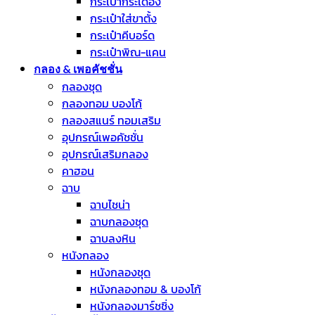
กระเป๋ากระเดื่อง
กระเป๋าใส่ขาตั้ง
กระเป๋าคีบอร์ด
กระเป๋าพิณ-แคน
กลอง & เพอคัชชั่น
กลองชุด
กลองทอม บองโก้
กลองสแนร์ ทอมเสริม
อุปกรณ์เพอคัชชั่น
อุปกรณ์เสริมกลอง
คาฮอน
ฉาบ
ฉาบไชน่า
ฉาบกลองชุด
ฉาบลงหิน
หนังกลอง
หนังกลองชุด
หนังกลองทอม & บองโก้
หนังกลองมาร์ชชิ่ง