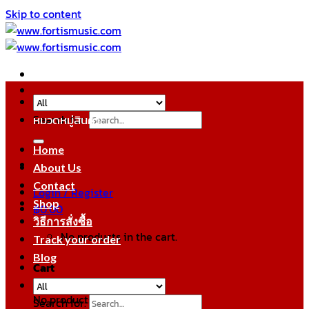
Skip to content
Search for:
หมวดหมู่สินค้า
Home
About Us
Contact
Login / Register
Shop
฿
0.00
วิธีการสั่งซื้อ
No products in the cart.
Track your order
Blog
Cart
No products in the cart.
Search for: