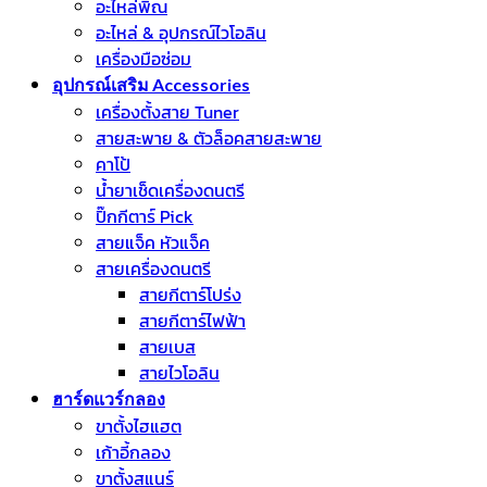
อะไหล่พิณ
อะไหล่ & อุปกรณ์ไวโอลิน
เครื่องมือซ่อม
อุปกรณ์เสริม Accessories
เครื่องตั้งสาย Tuner
สายสะพาย & ตัวล็อคสายสะพาย
คาโป้
น้ำยาเช็ดเครื่องดนตรี
ปิ๊กกีตาร์ Pick
สายแจ็ค หัวแจ็ค
สายเครื่องดนตรี
สายกีตาร์โปร่ง
สายกีตาร์ไฟฟ้า
สายเบส
สายไวโอลิน
ฮาร์ดแวร์กลอง
ขาตั้งไฮแฮต
เก้าอี้กลอง
ขาตั้งสแนร์