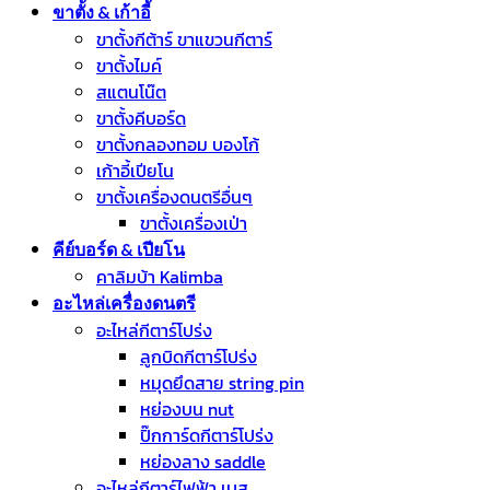
ขาตั้ง & เก้าอี้
ขาตั้งกีต้าร์ ขาแขวนกีตาร์
ขาตั้งไมค์
สแตนโน๊ต
ขาตั้งคีบอร์ด
ขาตั้งกลองทอม บองโก้
เก้าอี้เปียโน
ขาตั้งเครื่องดนตรีอื่นๆ
ขาตั้งเครื่องเป่า
คีย์บอร์ด & เปียโน
คาลิมบ้า Kalimba
อะไหล่เครื่องดนตรี
อะไหล่กีตาร์โปร่ง
ลูกบิดกีตาร์โปร่ง
หมุดยึดสาย string pin
หย่องบน nut
ปิ๊กการ์ดกีตาร์โปร่ง
หย่องลาง saddle
อะไหล่กีตาร์ไฟฟ้า เบส