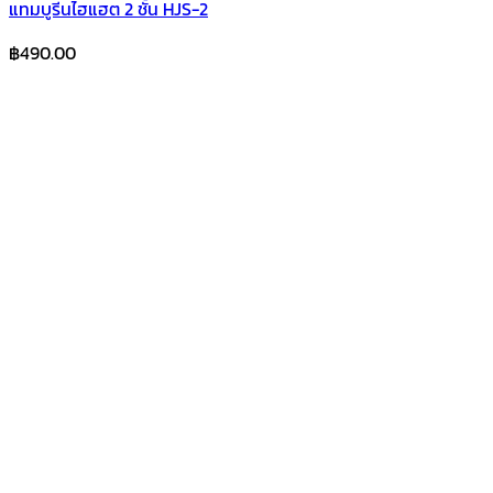
แทมบูรีนไฮแฮต 2 ชั้น HJS-2
฿
490.00