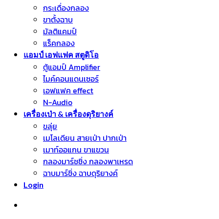
กระเดื่องกลอง
ขาตั้งฉาบ
มัลติแคมป์
แร็คกลอง
แอมป์ เอฟแฟค สตูดิโอ
ตู้แอมป์ Amplifier
ไมค์คอนแดนเซอร์
เอฟแฟค effect
N-Audio
เครื่องเป่า & เครื่องดุริยางค์
ขลุ่ย
เมโลเดียน สายเป่า ปากเป่า
เมาท์ออแกน ขาแขวน
กลองมาร์ชชิ่ง กลองพาเหรด
ฉาบมาร์ชิ่ง ฉาบดุริยางค์
Login
หมวดหมู่สินค้า