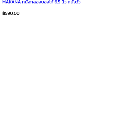
MAKANA หนังกลองบองโก้ 6.5 นิ้ว หนังวัว
฿
590.00