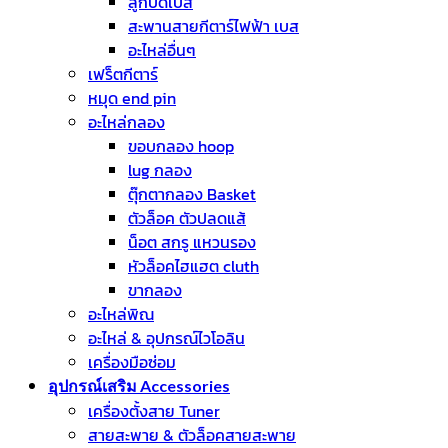
ลูกบิดเบส
สะพานสายกีตาร์ไฟฟ้า เบส
อะไหล่อื่นๆ
เฟร็ตกีตาร์
หมุด end pin
อะไหล่กลอง
ขอบกลอง hoop
lug กลอง
ตุ๊กตากลอง Basket
ตัวล็อค ตัวปลดแส้
น็อต สกรู แหวนรอง
หัวล็อคไฮแฮต cluth
ขากลอง
อะไหล่พิณ
อะไหล่ & อุปกรณ์ไวโอลิน
เครื่องมือซ่อม
อุปกรณ์เสริม Accessories
เครื่องตั้งสาย Tuner
สายสะพาย & ตัวล็อคสายสะพาย