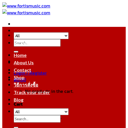
Skip
to
content
Search
หมวดหมู่สินค้า
for:
Home
About Us
Contact
Login / Register
Shop
฿
0.00
วิธีการสั่งซื้อ
No products in the cart.
Track your order
Blog
Cart
No products in the cart.
Search
for: