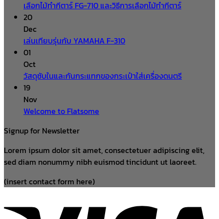
เลือกไม้ทำกีตาร์ FG-710 และวิธีการเลือกไม้ทำกีตาร์
20
Dec
เล่นเทียบรุ่นกับ YAMAHA F-310
01
Oct
วัสดุซับในและกันกระแทกของกระเป๋าใส่เครื่องดนตรี
19
Nov
Welcome to Flatsome
Signup for Newsletter
Lorem ipsum dolor sit amet, consectetuer adipiscing elit,
sed diam nonummy nibh euismod tincidunt ut laoreet.
(insert contact form here)