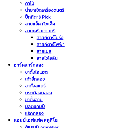
คาโป้
น้ำยาเช็ดเครื่องดนตรี
ปิ๊กกีตาร์ Pick
สายแจ็ค หัวแจ็ค
สายเครื่องดนตรี
สายกีตาร์โปร่ง
สายกีตาร์ไฟฟ้า
สายเบส
สายไวโอลิน
ฮาร์ดแวร์กลอง
ขาตั้งไฮแฮต
เก้าอี้กลอง
ขาตั้งสแนร์
กระเดื่องกลอง
ขาตั้งฉาบ
มัลติแคมป์
แร็คกลอง
แอมป์ เอฟแฟค สตูดิโอ
ตู้แอมป์ Amplifier