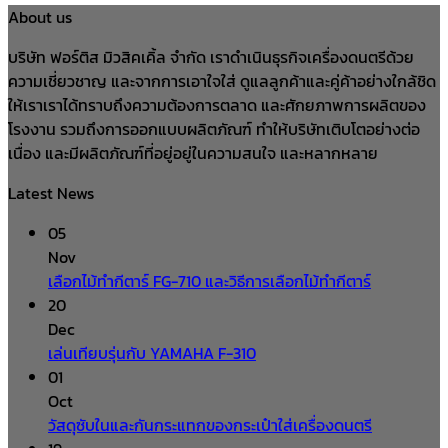
About us
บริษัท ฟอร์ติส มิวสิคเคิ้ล จำกัด เราดำเนินธุรกิจเครื่องดนตรีด้วย
ความเชี่ยวชาญ และจากการเอาใจใส่ ดูแลลูกค้าและคู่ค้าอย่างใกล้ชิด
ให้เราเราได้ทราบถึงความต้องการตลาด และศักยภาพการผลิตของ
โรงงาน รวมถึงการออกแบบผลิตภัณฑ์ ทำให้บริษัทเติบโตอย่างต่อ
เนื่อง และมีผลิตภัณฑ์ที่อยู่อยู่ในความสนใจ และหลากหลาย
Latest News
05
Nov
เลือกไม้ทำกีตาร์ FG-710 และวิธีการเลือกไม้ทำกีตาร์
20
Dec
เล่นเทียบรุ่นกับ YAMAHA F-310
01
Oct
วัสดุซับในและกันกระแทกของกระเป๋าใส่เครื่องดนตรี