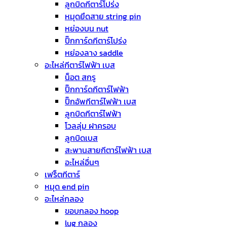
ลูกบิดกีตาร์โปร่ง
หมุดยึดสาย string pin
หย่องบน nut
ปิ๊กการ์ดกีตาร์โปร่ง
หย่องลาง saddle
อะไหล่กีตาร์ไฟฟ้า เบส
น็อต สกรู
ปิ๊กการ์ดกีตาร์ไฟฟ้า
ปิ๊กอัพกีตาร์ไฟฟ้า เบส
ลูกบิดกีตาร์ไฟฟ้า
โวลลุ่ม ฝาครอบ
ลูกบิดเบส
สะพานสายกีตาร์ไฟฟ้า เบส
อะไหล่อื่นๆ
เฟร็ตกีตาร์
หมุด end pin
อะไหล่กลอง
ขอบกลอง hoop
lug กลอง