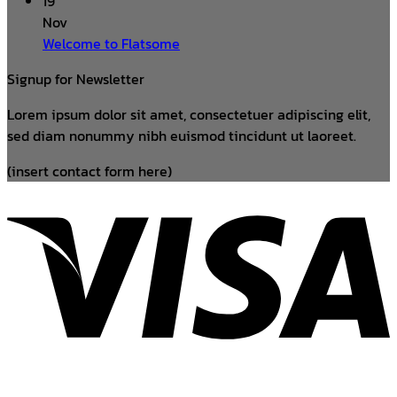
19
Nov
Welcome to Flatsome
Signup for Newsletter
Lorem ipsum dolor sit amet, consectetuer adipiscing elit,
sed diam nonummy nibh euismod tincidunt ut laoreet.
(insert contact form here)