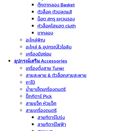
ตุ๊กตากลอง Basket
ตัวล็อค ตัวปลดแส้
น็อต สกรู แหวนรอง
หัวล็อคไฮแฮต cluth
ขากลอง
อะไหล่พิณ
อะไหล่ & อุปกรณ์ไวโอลิน
เครื่องมือซ่อม
อุปกรณ์เสริม Accessories
เครื่องตั้งสาย Tuner
สายสะพาย & ตัวล็อคสายสะพาย
คาโป้
น้ำยาเช็ดเครื่องดนตรี
ปิ๊กกีตาร์ Pick
สายแจ็ค หัวแจ็ค
สายเครื่องดนตรี
สายกีตาร์โปร่ง
สายกีตาร์ไฟฟ้า