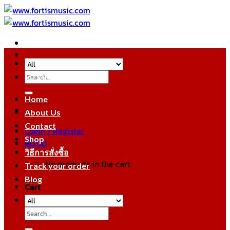
Skip
to
content
Search
หมวดหมู่สินค้า
for:
Home
About Us
Contact
Login / Register
Shop
฿
0.00
วิธีการสั่งซื้อ
No products in the cart.
Track your order
Blog
Cart
No products in the cart.
Search
for: