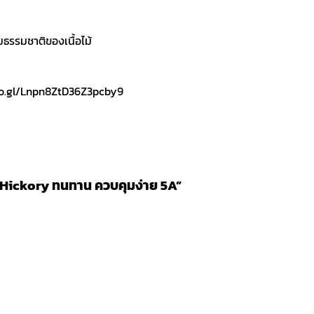
ธรรมชาติของเนื้อไม้
goo.gl/Lnpn8ZtD36Z3pcby9
 Hickory ทนทาน ควบคุมง่าย 5A”