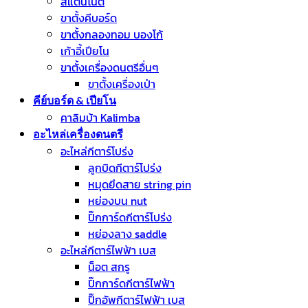
สแตนโน๊ต
ขาตั้งคีบอร์ด
ขาตั้งกลองทอม บองโก้
เก้าอี้เปียโน
ขาตั้งเครื่องดนตรีอื่นๆ
ขาตั้งเครื่องเป่า
คีย์บอร์ด & เปียโน
คาลิมบ้า Kalimba
อะไหล่เครื่องดนตรี
อะไหล่กีตาร์โปร่ง
ลูกบิดกีตาร์โปร่ง
หมุดยึดสาย string pin
หย่องบน nut
ปิ๊กการ์ดกีตาร์โปร่ง
หย่องลาง saddle
อะไหล่กีตาร์ไฟฟ้า เบส
น็อต สกรู
ปิ๊กการ์ดกีตาร์ไฟฟ้า
ปิ๊กอัพกีตาร์ไฟฟ้า เบส