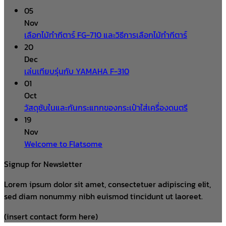
05
Nov
เลือกไม้ทำกีตาร์ FG-710 และวิธีการเลือกไม้ทำกีตาร์
20
Dec
เล่นเทียบรุ่นกับ YAMAHA F-310
01
Oct
วัสดุซับในและกันกระแทกของกระเป๋าใส่เครื่องดนตรี
19
Nov
Welcome to Flatsome
Signup for Newsletter
Lorem ipsum dolor sit amet, consectetuer adipiscing elit,
sed diam nonummy nibh euismod tincidunt ut laoreet.
(insert contact form here)