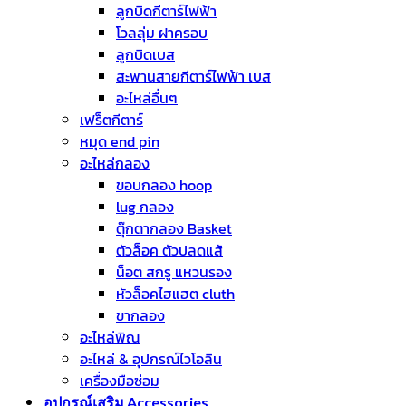
ลูกบิดกีตาร์ไฟฟ้า
โวลลุ่ม ฝาครอบ
ลูกบิดเบส
สะพานสายกีตาร์ไฟฟ้า เบส
อะไหล่อื่นๆ
เฟร็ตกีตาร์
หมุด end pin
อะไหล่กลอง
ขอบกลอง hoop
lug กลอง
ตุ๊กตากลอง Basket
ตัวล็อค ตัวปลดแส้
น็อต สกรู แหวนรอง
หัวล็อคไฮแฮต cluth
ขากลอง
อะไหล่พิณ
อะไหล่ & อุปกรณ์ไวโอลิน
เครื่องมือซ่อม
อุปกรณ์เสริม Accessories