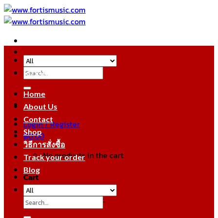
Skip
to
content
Search
หมวดหมู่สินค้า
for:
Home
About Us
Contact
Login / Register
Shop
฿
0.00
วิธีการสั่งซื้อ
No products in the cart.
Track your order
Blog
Cart
No products in the cart.
Search
for: