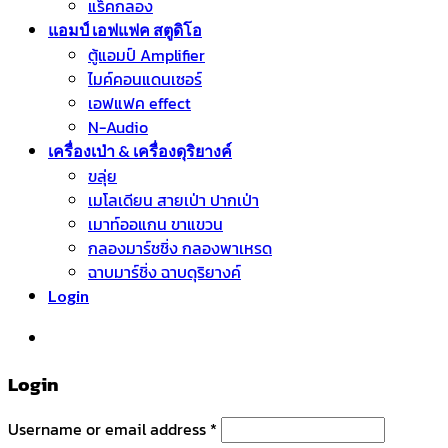
แร็คกลอง
แอมป์ เอฟแฟค สตูดิโอ
ตู้แอมป์ Amplifier
ไมค์คอนแดนเซอร์
เอฟแฟค effect
N-Audio
เครื่องเป่า & เครื่องดุริยางค์
ขลุ่ย
เมโลเดียน สายเป่า ปากเป่า
เมาท์ออแกน ขาแขวน
กลองมาร์ชชิ่ง กลองพาเหรด
ฉาบมาร์ชิ่ง ฉาบดุริยางค์
Login
หมวดหมู่สินค้า
Login
Username or email address
*