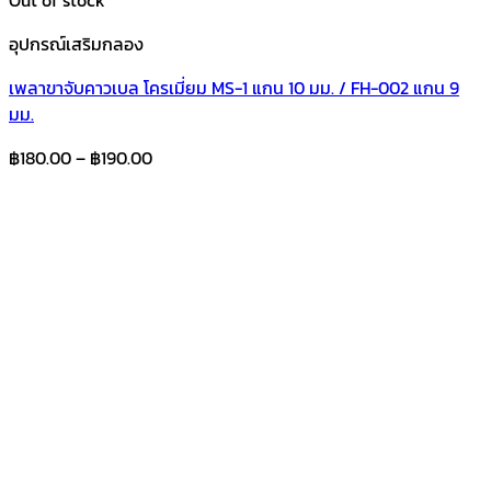
อุปกรณ์เสริมกลอง
เพลาขาจับคาวเบล โครเมี่ยม MS-1 แกน 10 มม. / FH-002 แกน 9
มม.
Price
฿
180.00
–
฿
190.00
range:
฿180.00
through
฿190.00