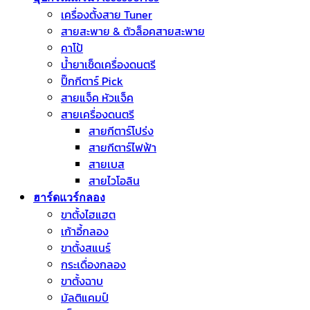
เครื่องตั้งสาย Tuner
สายสะพาย & ตัวล็อคสายสะพาย
คาโป้
น้ำยาเช็ดเครื่องดนตรี
ปิ๊กกีตาร์ Pick
สายแจ็ค หัวแจ็ค
สายเครื่องดนตรี
สายกีตาร์โปร่ง
สายกีตาร์ไฟฟ้า
สายเบส
สายไวโอลิน
ฮาร์ดแวร์กลอง
ขาตั้งไฮแฮต
เก้าอี้กลอง
ขาตั้งสแนร์
กระเดื่องกลอง
ขาตั้งฉาบ
มัลติแคมป์