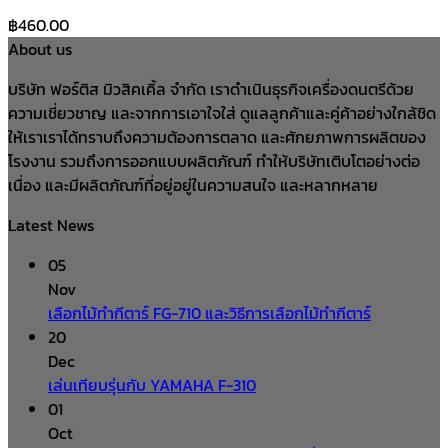
฿
460.00
About us
บริษัท ฟอร์ติส มิวสิคเคิ้ล จำกัด เราดำเนินธุรกิจเครื่องดนตรีด้วย
ความเชี่ยวชาญ และจากการเอาใจใส่ ดูแลลูกค้าและคู่ค้าอย่างใกล้ชิด
ให้เราเราได้ทราบถึงความต้องการตลาด และศักยภาพการผลิตของ
โรงงาน รวมถึงการออกแบบผลิตภัณฑ์ ทำให้บริษัทเติบโตอย่างต่อ
เนื่อง และมีผลิตภัณฑ์ที่อยู่อยู่ในความสนใจ และหลากหลาย
Latest News
05
Nov
เลือกไม้ทำกีตาร์ FG-710 และวิธีการเลือกไม้ทำกีตาร์
20
Dec
เล่นเทียบรุ่นกับ YAMAHA F-310
01
Oct