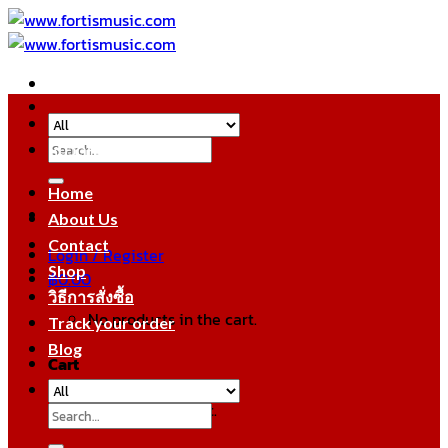
Skip
to
content
Search
หมวดหมู่สินค้า
for:
Home
About Us
Contact
Login / Register
Shop
฿
0.00
วิธีการสั่งซื้อ
No products in the cart.
Track your order
Blog
Cart
No products in the cart.
Search
for: