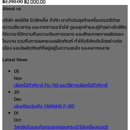
Original
Current
฿
2,290.00
฿
2,000.00
price
price
About us
was:
is:
บริษัท ฟอร์ติส มิวสิคเคิ้ล จำกัด เราดำเนินธุรกิจเครื่องดนตรีด้วย
฿2,290.00.
฿2,000.00.
ความเชี่ยวชาญ และจากการเอาใจใส่ ดูแลลูกค้าและคู่ค้าอย่างใกล้ชิด
ให้เราเราได้ทราบถึงความต้องการตลาด และศักยภาพการผลิตของ
โรงงาน รวมถึงการออกแบบผลิตภัณฑ์ ทำให้บริษัทเติบโตอย่างต่อ
เนื่อง และมีผลิตภัณฑ์ที่อยู่อยู่ในความสนใจ และหลากหลาย
Latest News
05
Nov
เลือกไม้ทำกีตาร์ FG-710 และวิธีการเลือกไม้ทำกีตาร์
20
Dec
เล่นเทียบรุ่นกับ YAMAHA F-310
01
Oct
วัสดุซับในและกันกระแทกของกระเป๋าใส่เครื่องดนตรี