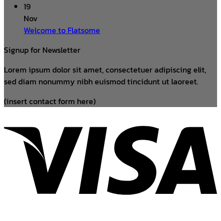
19
Nov
Welcome to Flatsome
Signup for Newsletter
Lorem ipsum dolor sit amet, consectetuer adipiscing elit,
sed diam nonummy nibh euismod tincidunt ut laoreet.
(insert contact form here)