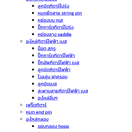
ลูกบิดกีตาร์โปร่ง
หมุดยึดสาย string pin
หย่องบน nut
ปิ๊กการ์ดกีตาร์โปร่ง
หย่องลาง saddle
อะไหล่กีตาร์ไฟฟ้า เบส
น็อต สกรู
ปิ๊กการ์ดกีตาร์ไฟฟ้า
ปิ๊กอัพกีตาร์ไฟฟ้า เบส
ลูกบิดกีตาร์ไฟฟ้า
โวลลุ่ม ฝาครอบ
ลูกบิดเบส
สะพานสายกีตาร์ไฟฟ้า เบส
อะไหล่อื่นๆ
เฟร็ตกีตาร์
หมุด end pin
อะไหล่กลอง
ขอบกลอง hoop