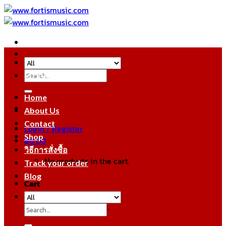
Skip
to
content
Search
หมวดหมู่สินค้า
for:
Home
About Us
Contact
Login / Register
Shop
฿
0.00
วิธีการสั่งซื้อ
No products in the cart.
Track your order
Blog
Cart
No products in the cart.
Search
for: