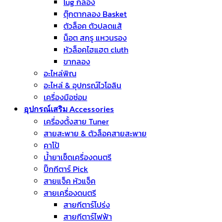
lug กลอง
ตุ๊กตากลอง Basket
ตัวล็อค ตัวปลดแส้
น็อต สกรู แหวนรอง
หัวล็อคไฮแฮต cluth
ขากลอง
อะไหล่พิณ
อะไหล่ & อุปกรณ์ไวโอลิน
เครื่องมือซ่อม
อุปกรณ์เสริม Accessories
เครื่องตั้งสาย Tuner
สายสะพาย & ตัวล็อคสายสะพาย
คาโป้
น้ำยาเช็ดเครื่องดนตรี
ปิ๊กกีตาร์ Pick
สายแจ็ค หัวแจ็ค
สายเครื่องดนตรี
สายกีตาร์โปร่ง
สายกีตาร์ไฟฟ้า