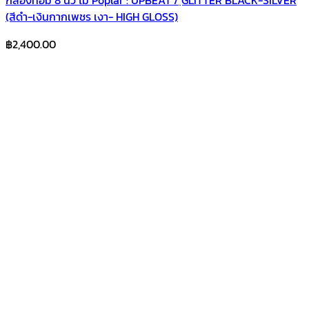
กลองทอม 8 นิ้ว ไม้ Poplar : UPBEAT / ฺGLITTER BLACK-SILVER
(สีดำ-เงินกากเพชร เงา- HIGH GLOSS)
฿
2,400.00