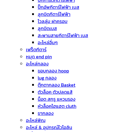
ปิ๊กการ์ดกีตาร์ไฟฟ้า
ปิ๊กอัพกีตาร์ไฟฟ้า เบส
ลูกบิดกีตาร์ไฟฟ้า
โวลลุ่ม ฝาครอบ
ลูกบิดเบส
สะพานสายกีตาร์ไฟฟ้า เบส
อะไหล่อื่นๆ
เฟร็ตกีตาร์
หมุด end pin
อะไหล่กลอง
ขอบกลอง hoop
lug กลอง
ตุ๊กตากลอง Basket
ตัวล็อค ตัวปลดแส้
น็อต สกรู แหวนรอง
หัวล็อคไฮแฮต cluth
ขากลอง
อะไหล่พิณ
อะไหล่ & อุปกรณ์ไวโอลิน