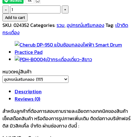
เป้า
ติด
Add to cart
กระเดื่อง
SKU:
024352
Categories:
รวม
,
อุปกรณ์เสริมกลอง
Tag:
เป้าติด
PDH-
กระเดื่อง
B002
สำหรับ
กระเดื่อง
คู่
(2
หมวดหมู่สินค้า
ชิ้น/
กล่อง)
Double
Description
Pedal
Reviews (0)
Kick
สำหรับลูกค้าที่ต้องการสอบถามรายละเอียดทางเทคนิคของสินค้า
Pad
เช็คสต๊อคสินค้า หรือต้องการรูปภาพเพิ่มเติม ติดต่อทางบริษัทฟอร์
PDH-
ติส มิวสิคเคิ้ล จำกัด ผ่านช่องทาง ดังนี้ :
DOUBLE
PAD