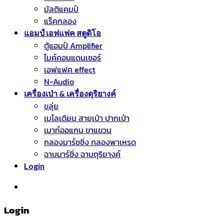
มัลติแคมป์
แร็คกลอง
แอมป์ เอฟแฟค สตูดิโอ
ตู้แอมป์ Amplifier
ไมค์คอนแดนเซอร์
เอฟแฟค effect
N-Audio
เครื่องเป่า & เครื่องดุริยางค์
ขลุ่ย
เมโลเดียน สายเป่า ปากเป่า
เมาท์ออแกน ขาแขวน
กลองมาร์ชชิ่ง กลองพาเหรด
ฉาบมาร์ชิ่ง ฉาบดุริยางค์
Login
หมวดหมู่สินค้า
Login