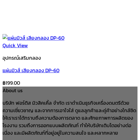
Quick View
อุปกรณ์เสริมกลอง
แผ่นมิวส์ เสียงกลอง DP-60
฿
199.00
About us
บริษัท ฟอร์ติส มิวสิคเคิ้ล จำกัด เราดำเนินธุรกิจเครื่องดนตรีด้วย
ความเชี่ยวชาญ และจากการเอาใจใส่ ดูแลลูกค้าและคู่ค้าอย่างใกล้ชิด
ให้เราเราได้ทราบถึงความต้องการตลาด และศักยภาพการผลิตของ
โรงงาน รวมถึงการออกแบบผลิตภัณฑ์ ทำให้บริษัทเติบโตอย่างต่อ
เนื่อง และมีผลิตภัณฑ์ที่อยู่อยู่ในความสนใจ และหลากหลาย