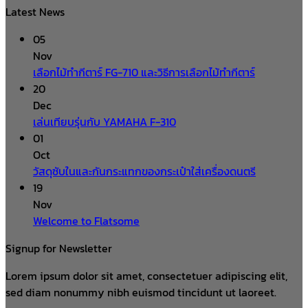
Latest News
05
Nov
เลือกไม้ทำกีตาร์ FG-710 และวิธีการเลือกไม้ทำกีตาร์
20
Dec
เล่นเทียบรุ่นกับ YAMAHA F-310
01
Oct
วัสดุซับในและกันกระแทกของกระเป๋าใส่เครื่องดนตรี
19
Nov
Welcome to Flatsome
Signup for Newsletter
Lorem ipsum dolor sit amet, consectetuer adipiscing elit,
sed diam nonummy nibh euismod tincidunt ut laoreet.