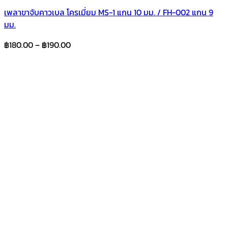
เพลาขาจับคาวเบล โครเมี่ยม MS-1 แกน 10 มม. / FH-002 แกน 9
มม.
Price
฿
180.00
–
฿
190.00
range:
฿180.00
through
฿190.00