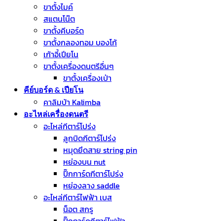
ขาตั้งไมค์
สแตนโน๊ต
ขาตั้งคีบอร์ด
ขาตั้งกลองทอม บองโก้
เก้าอี้เปียโน
ขาตั้งเครื่องดนตรีอื่นๆ
ขาตั้งเครื่องเป่า
คีย์บอร์ด & เปียโน
คาลิมบ้า Kalimba
อะไหล่เครื่องดนตรี
อะไหล่กีตาร์โปร่ง
ลูกบิดกีตาร์โปร่ง
หมุดยึดสาย string pin
หย่องบน nut
ปิ๊กการ์ดกีตาร์โปร่ง
หย่องลาง saddle
อะไหล่กีตาร์ไฟฟ้า เบส
น็อต สกรู