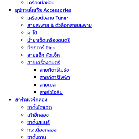
เครื่องมือซ่อม
อุปกรณ์เสริม Accessories
เครื่องตั้งสาย Tuner
สายสะพาย & ตัวล็อคสายสะพาย
คาโป้
น้ำยาเช็ดเครื่องดนตรี
ปิ๊กกีตาร์ Pick
สายแจ็ค หัวแจ็ค
สายเครื่องดนตรี
สายกีตาร์โปร่ง
สายกีตาร์ไฟฟ้า
สายเบส
สายไวโอลิน
ฮาร์ดแวร์กลอง
ขาตั้งไฮแฮต
เก้าอี้กลอง
ขาตั้งสแนร์
กระเดื่องกลอง
ขาตั้งฉาบ