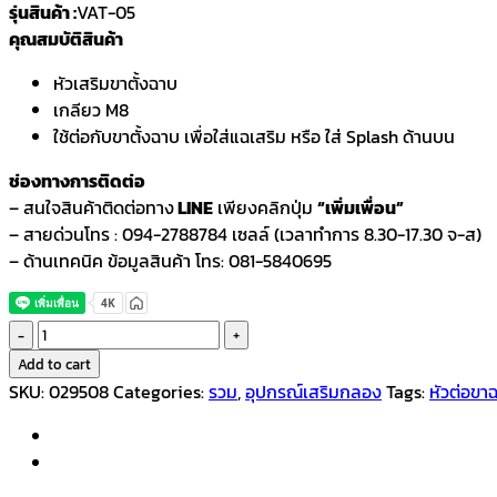
รุ่นสินค้า :
VAT-05
คุณสมบัติสินค้า
หัวเสริมขาตั้งฉาบ
เกลียว M8
ใช้ต่อกับขาตั้งฉาบ เพื่อใส่แฉเสริม หรือ ใส่ Splash ด้านบน
ช่องทางการติดต่อ
– สนใจสินค้าติดต่อทาง
LINE
เพียงคลิกปุ่ม
“เพิ่มเพื่อน”
– สายด่วนโทร : 094-2788784 เซลล์ (เวลาทำการ 8.30-17.30 จ-ส)
– ด้านเทคนิค ข้อมูลสินค้า โทร: 081-5840695
หัวต่อ
ขา
Add to cart
ฉาบ
SKU:
029508
Categories:
รวม
,
อุปกรณ์เสริมกลอง
Tags:
หัวต่อขา
รุ่น
VAT-
05
quantity