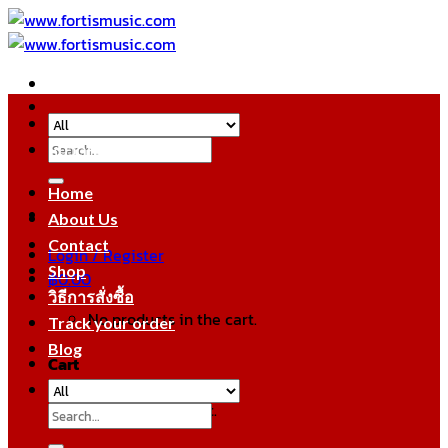
Skip
to
content
Search
หมวดหมู่สินค้า
for:
Home
About Us
Contact
Login / Register
Shop
฿
0.00
วิธีการสั่งซื้อ
No products in the cart.
Track your order
Blog
Cart
No products in the cart.
Search
for: