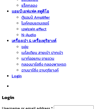
แร็คกลอง
แอมป์ เอฟแฟค สตูดิโอ
ตู้แอมป์ Amplifier
ไมค์คอนแดนเซอร์
เอฟแฟค effect
N-Audio
เครื่องเป่า & เครื่องดุริยางค์
ขลุ่ย
เมโลเดียน สายเป่า ปากเป่า
เมาท์ออแกน ขาแขวน
กลองมาร์ชชิ่ง กลองพาเหรด
ฉาบมาร์ชิ่ง ฉาบดุริยางค์
Login
หมวดหมู่สินค้า
Login
Username or email address
*