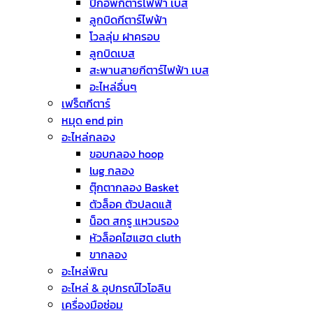
ปิ๊กอัพกีตาร์ไฟฟ้า เบส
ลูกบิดกีตาร์ไฟฟ้า
โวลลุ่ม ฝาครอบ
ลูกบิดเบส
สะพานสายกีตาร์ไฟฟ้า เบส
อะไหล่อื่นๆ
เฟร็ตกีตาร์
หมุด end pin
อะไหล่กลอง
ขอบกลอง hoop
lug กลอง
ตุ๊กตากลอง Basket
ตัวล็อค ตัวปลดแส้
น็อต สกรู แหวนรอง
หัวล็อคไฮแฮต cluth
ขากลอง
อะไหล่พิณ
อะไหล่ & อุปกรณ์ไวโอลิน
เครื่องมือซ่อม