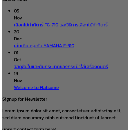
05
Nov
เลือกไม้ทำกีตาร์ FG-710 และวิธีการเลือกไม้ทำกีตาร์
20
Dec
เล่นเทียบรุ่นกับ YAMAHA F-310
01
Oct
วัสดุซับในและกันกระแทกของกระเป๋าใส่เครื่องดนตรี
19
Nov
Welcome to Flatsome
Signup for Newsletter
Lorem ipsum dolor sit amet, consectetuer adipiscing elit,
sed diam nonummy nibh euismod tincidunt ut laoreet.
(insert contact form here)