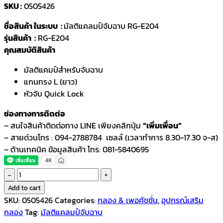
SKU :
0505426
ชื่อสินค้า ในระบบ :
มัลติแคลมป์จับฉาบ RG-E204
รุ่นสินค้า :
RG-E204
คุณสมบัติสินค้า
มัลติแคมป์สำหรับจับฉาบ
แกนทรง L (ยาว)
หัวจับ Quick Lock
ช่องทางการติดต่อ
– สนใจสินค้าติดต่อทาง LINE เพียงคลิกปุ่ม
“เพิ่มเพื่อน”
– สายด่วนโทร : 094-2788784 เซลล์ (เวลาทำการ 8.30-17.30 จ-ส)
– ด้านเทคนิค ข้อมูลสินค้า โทร: 081-5840695
แขน
จับ
Add to cart
ฉาบ
SKU:
0505426
Categories:
กลอง & เพอคัชชั่น
,
อุปกรณ์เสริม
ขา
กลอง
Tag:
มัลติแคลมป์จับฉาบ
ต่อ