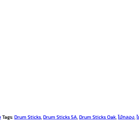
ง
Tags:
Drum Sticks
,
Drum Sticks 5A
,
Drum Sticks Oak
,
ไม้กลอง
,
ไ