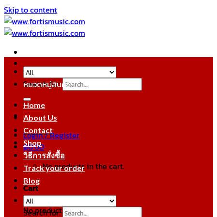
Skip to content
Search for:
หมวดหมู่สินค้า
Home
About Us
Contact
Login / Register
Shop
฿
0.00
วิธีการสั่งซื้อ
No products in the cart.
Track your order
Blog
Cart
No products in the cart.
Search for: