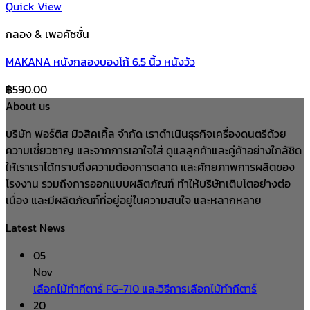
Quick View
กลอง & เพอคัชชั่น
MAKANA หนังกลองบองโก้ 6.5 นิ้ว หนังวัว
฿
590.00
About us
บริษัท ฟอร์ติส มิวสิคเคิ้ล จำกัด เราดำเนินธุรกิจเครื่องดนตรีด้วย
ความเชี่ยวชาญ และจากการเอาใจใส่ ดูแลลูกค้าและคู่ค้าอย่างใกล้ชิด
ให้เราเราได้ทราบถึงความต้องการตลาด และศักยภาพการผลิตของ
โรงงาน รวมถึงการออกแบบผลิตภัณฑ์ ทำให้บริษัทเติบโตอย่างต่อ
เนื่อง และมีผลิตภัณฑ์ที่อยู่อยู่ในความสนใจ และหลากหลาย
Latest News
05
Nov
เลือกไม้ทำกีตาร์ FG-710 และวิธีการเลือกไม้ทำกีตาร์
20