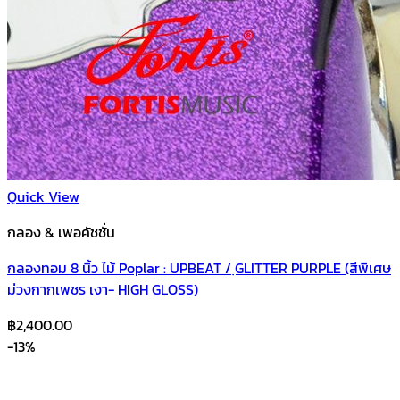
Quick View
กลอง & เพอคัชชั่น
กลองทอม 8 นิ้ว ไม้ Poplar : UPBEAT / ฺGLITTER PURPLE (สีพิเศษ
ม่วงกากเพชร เงา- HIGH GLOSS)
฿
2,400.00
-13%