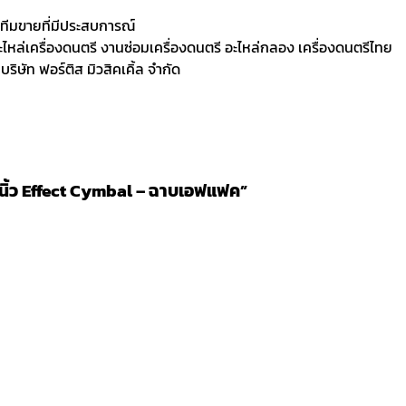
ละทีมขายที่มีประสบการณ์
 อะไหล่เครื่องดนตรี งานซ่อมเครื่องดนตรี อะไหล่กลอง เครื่องดนตรีไทย
ิษัท ฟอร์ติส มิวสิคเคิ้ล จำกัด
 นิ้ว Effect Cymbal – ฉาบเอฟแฟค”