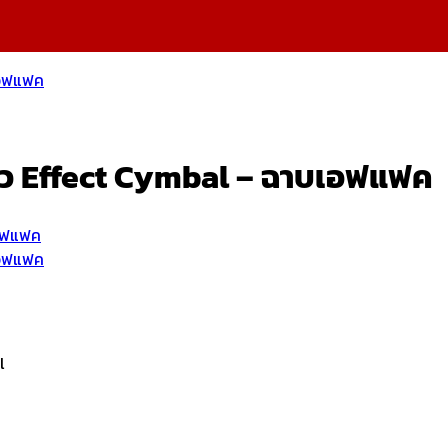
้ว Effect Cymbal – ฉาบเอฟแฟค
l