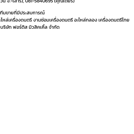
ัน จ.-เสาร์), 081-5840695 (คุณเดียร์)
ละทีมขายที่มีประสบการณ์
 อะไหล่เครื่องดนตรี งานซ่อมเครื่องดนตรี อะไหล่กลอง เครื่องดนตรีไทย
ิษัท ฟอร์ติส มิวสิคเคิ้ล จำกัด