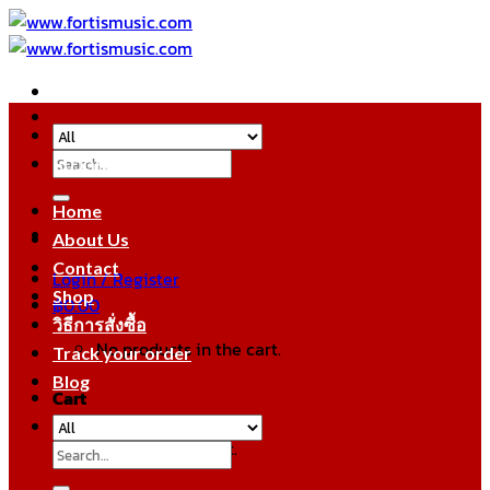
Skip
to
content
Search
หมวดหมู่สินค้า
for:
Home
About Us
Contact
Login / Register
Shop
฿
0.00
วิธีการสั่งซื้อ
No products in the cart.
Track your order
Blog
Cart
No products in the cart.
Search
for: