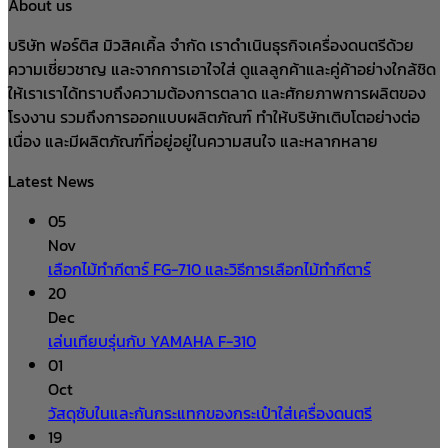
price
price
About us
was:
is:
บริษัท ฟอร์ติส มิวสิคเคิ้ล จำกัด เราดำเนินธุรกิจเครื่องดนตรีด้วย
฿990.00.
฿890.00.
ความเชี่ยวชาญ และจากการเอาใจใส่ ดูแลลูกค้าและคู่ค้าอย่างใกล้ชิด
ให้เราเราได้ทราบถึงความต้องการตลาด และศักยภาพการผลิตของ
โรงงาน รวมถึงการออกแบบผลิตภัณฑ์ ทำให้บริษัทเติบโตอย่างต่อ
เนื่อง และมีผลิตภัณฑ์ที่อยู่อยู่ในความสนใจ และหลากหลาย
Latest News
05
Nov
เลือกไม้ทำกีตาร์ FG-710 และวิธีการเลือกไม้ทำกีตาร์
20
Dec
เล่นเทียบรุ่นกับ YAMAHA F-310
01
Oct
วัสดุซับในและกันกระแทกของกระเป๋าใส่เครื่องดนตรี
19