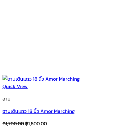
Quick View
ฉาบ
ฉาบเดินแถว 18 นิ้ว Amor Marching
Original
Current
฿
1,700.00
฿
1,600.00
price
price
was:
is: