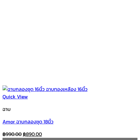
Quick View
ฉาบ
Amor ฉาบกลองชุด 18นิ้ว
Original
Current
฿
990.00
฿
890.00