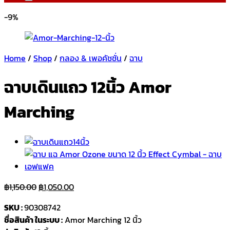
-9%
Home
/
Shop
/
กลอง & เพอคัชชั่น
/
ฉาบ
ฉาบเดินแถว 12นิ้ว Amor
Marching
Original
Current
฿
1,150.00
฿
1,050.00
price
price
SKU :
90308742
was:
is:
ชื่อสินค้า ในระบบ :
Amor Marching 12 นิ้ว
฿1,150.00.
฿1,050.00.