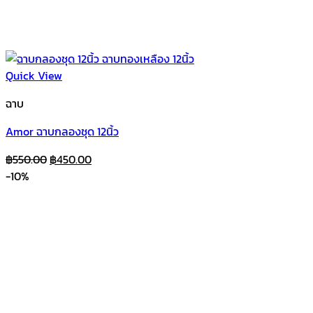
Quick View
ฉาบ
Amor ฉาบกลองชุด 12นิ้ว
Original
Current
฿
550.00
฿
450.00
price
price
-10%
was:
is:
฿550.00.
฿450.00.