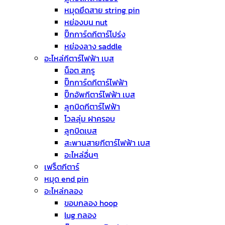
หมุดยึดสาย string pin
หย่องบน nut
ปิ๊กการ์ดกีตาร์โปร่ง
หย่องลาง saddle
อะไหล่กีตาร์ไฟฟ้า เบส
น็อต สกรู
ปิ๊กการ์ดกีตาร์ไฟฟ้า
ปิ๊กอัพกีตาร์ไฟฟ้า เบส
ลูกบิดกีตาร์ไฟฟ้า
โวลลุ่ม ฝาครอบ
ลูกบิดเบส
สะพานสายกีตาร์ไฟฟ้า เบส
อะไหล่อื่นๆ
เฟร็ตกีตาร์
หมุด end pin
อะไหล่กลอง
ขอบกลอง hoop
lug กลอง