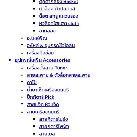
ตุ๊กตากลอง Basket
ตัวล็อค ตัวปลดแส้
น็อต สกรู แหวนรอง
หัวล็อคไฮแฮต cluth
ขากลอง
อะไหล่พิณ
อะไหล่ & อุปกรณ์ไวโอลิน
เครื่องมือซ่อม
อุปกรณ์เสริม Accessories
เครื่องตั้งสาย Tuner
สายสะพาย & ตัวล็อคสายสะพาย
คาโป้
น้ำยาเช็ดเครื่องดนตรี
ปิ๊กกีตาร์ Pick
สายแจ็ค หัวแจ็ค
สายเครื่องดนตรี
สายกีตาร์โปร่ง
สายกีตาร์ไฟฟ้า
สายเบส