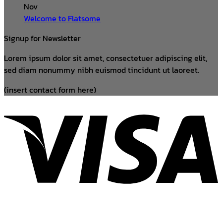
Nov
Welcome to Flatsome
Signup for Newsletter
Lorem ipsum dolor sit amet, consectetuer adipiscing elit,
sed diam nonummy nibh euismod tincidunt ut laoreet.
(insert contact form here)