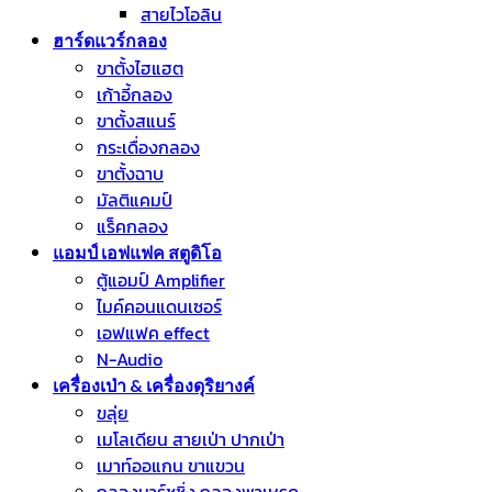
สายไวโอลิน
ฮาร์ดแวร์กลอง
ขาตั้งไฮแฮต
เก้าอี้กลอง
ขาตั้งสแนร์
กระเดื่องกลอง
ขาตั้งฉาบ
มัลติแคมป์
แร็คกลอง
แอมป์ เอฟแฟค สตูดิโอ
ตู้แอมป์ Amplifier
ไมค์คอนแดนเซอร์
เอฟแฟค effect
N-Audio
เครื่องเป่า & เครื่องดุริยางค์
ขลุ่ย
เมโลเดียน สายเป่า ปากเป่า
เมาท์ออแกน ขาแขวน