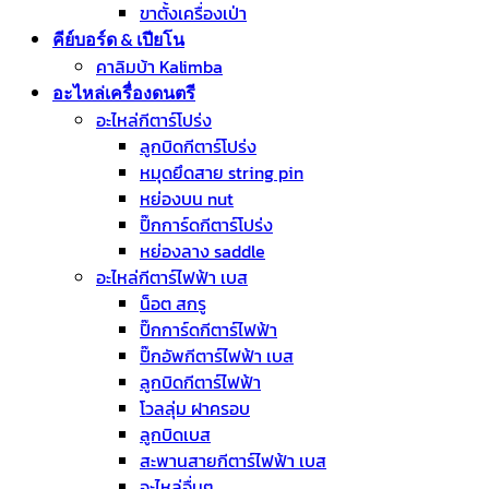
ขาตั้งเครื่องเป่า
คีย์บอร์ด & เปียโน
คาลิมบ้า Kalimba
อะไหล่เครื่องดนตรี
อะไหล่กีตาร์โปร่ง
ลูกบิดกีตาร์โปร่ง
หมุดยึดสาย string pin
หย่องบน nut
ปิ๊กการ์ดกีตาร์โปร่ง
หย่องลาง saddle
อะไหล่กีตาร์ไฟฟ้า เบส
น็อต สกรู
ปิ๊กการ์ดกีตาร์ไฟฟ้า
ปิ๊กอัพกีตาร์ไฟฟ้า เบส
ลูกบิดกีตาร์ไฟฟ้า
โวลลุ่ม ฝาครอบ
ลูกบิดเบส
สะพานสายกีตาร์ไฟฟ้า เบส
อะไหล่อื่นๆ