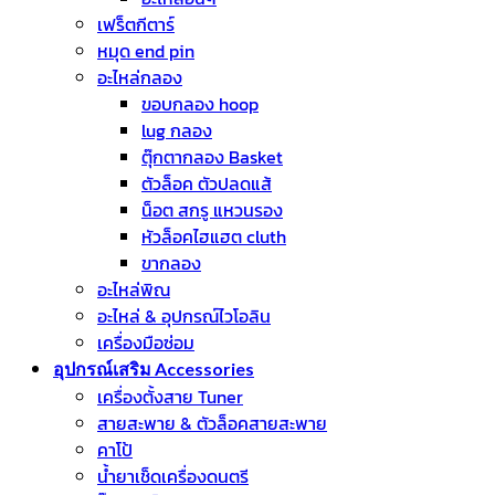
เฟร็ตกีตาร์
หมุด end pin
อะไหล่กลอง
ขอบกลอง hoop
lug กลอง
ตุ๊กตากลอง Basket
ตัวล็อค ตัวปลดแส้
น็อต สกรู แหวนรอง
หัวล็อคไฮแฮต cluth
ขากลอง
อะไหล่พิณ
อะไหล่ & อุปกรณ์ไวโอลิน
เครื่องมือซ่อม
อุปกรณ์เสริม Accessories
เครื่องตั้งสาย Tuner
สายสะพาย & ตัวล็อคสายสะพาย
คาโป้
น้ำยาเช็ดเครื่องดนตรี