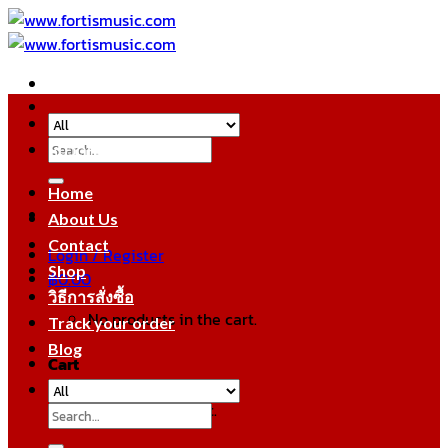
Skip
to
content
Search
หมวดหมู่สินค้า
for:
Home
About Us
Contact
Login / Register
Shop
฿
0.00
วิธีการสั่งซื้อ
No products in the cart.
Track your order
Blog
Cart
No products in the cart.
Search
for: