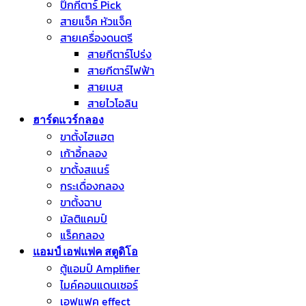
ปิ๊กกีตาร์ Pick
สายแจ็ค หัวแจ็ค
สายเครื่องดนตรี
สายกีตาร์โปร่ง
สายกีตาร์ไฟฟ้า
สายเบส
สายไวโอลิน
ฮาร์ดแวร์กลอง
ขาตั้งไฮแฮต
เก้าอี้กลอง
ขาตั้งสแนร์
กระเดื่องกลอง
ขาตั้งฉาบ
มัลติแคมป์
แร็คกลอง
แอมป์ เอฟแฟค สตูดิโอ
ตู้แอมป์ Amplifier
ไมค์คอนแดนเซอร์
เอฟแฟค effect