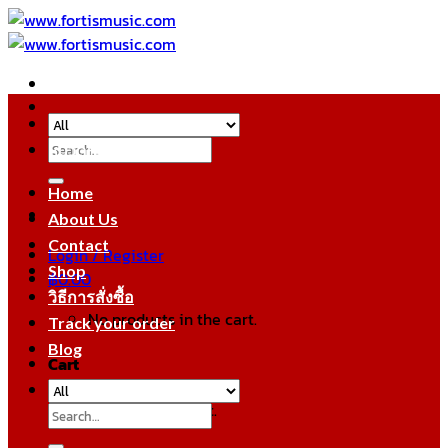
Skip
to
content
Search
หมวดหมู่สินค้า
for:
Home
About Us
Contact
Login / Register
Shop
฿
0.00
วิธีการสั่งซื้อ
No products in the cart.
Track your order
Blog
Cart
No products in the cart.
Search
for: