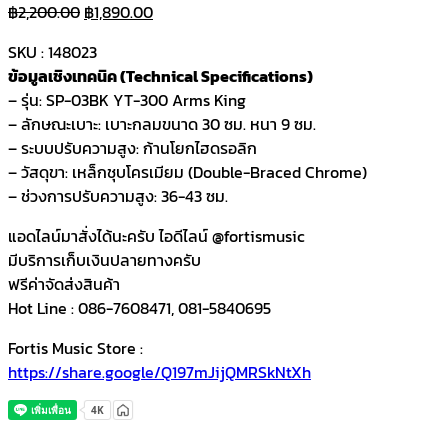
Original
Current
฿
2,200.00
฿
1,890.00
price
price
SKU : 148023
was:
is:
ข้อมูลเชิงเทคนิค (Technical Specifications)
฿2,200.00.
฿1,890.00.
– รุ่น: SP-03BK YT-300 Arms King
– ลักษณะเบาะ: เบาะกลมขนาด 30 ซม. หนา 9 ซม.
– ระบบปรับความสูง: ก้านโยกไฮดรอลิก
– วัสดุขา: เหล็กชุบโครเมียม (Double-Braced Chrome)
– ช่วงการปรับความสูง: 36-43 ซม.
แอดไลน์มาสั่งได้นะครับ ไอดีไลน์ @fortismusic
มีบริการเก็บเงินปลายทางครับ
ฟรีค่าจัดส่งสินค้า
Hot Line : 086-7608471, 081-5840695
Fortis Music Store :
https://share.google/Q197mJijQMRSkNtXh