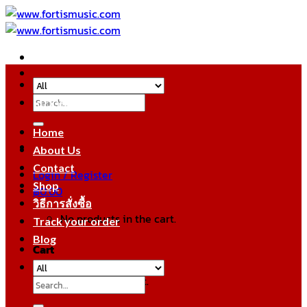
Skip
to
content
Search
หมวดหมู่สินค้า
for:
Home
About Us
Contact
Login / Register
Shop
฿
0.00
วิธีการสั่งซื้อ
No products in the cart.
Track your order
Blog
Cart
No products in the cart.
Search
for: