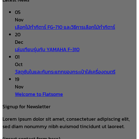
05
Nov
เลือกไม้ทำกีตาร์ FG-710 และวิธีการเลือกไม้ทำกีตาร์
20
Dec
เล่นเทียบรุ่นกับ YAMAHA F-310
01
Oct
วัสดุซับในและกันกระแทกของกระเป๋าใส่เครื่องดนตรี
19
Nov
Welcome to Flatsome
Signup for Newsletter
Lorem ipsum dolor sit amet, consectetuer adipiscing elit,
sed diam nonummy nibh euismod tincidunt ut laoreet.
(insert contact form here)