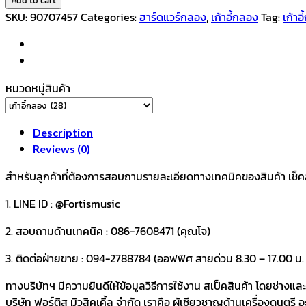
ตั้ง
SKU:
90707457
Categories:
ฮาร์ดแวร์กลอง
,
เก้าอี้กลอง
Tag:
เก้าอ
เก้าอี้
กลอง
อาน
ม้า
หมวดหมู่สินค้า
แกน
เกลียว
พร้อม
Description
แป้น
Reviews (0)
รอง
สำหรับลูกค้าที่ต้องการสอบถามรายละเอียดทางเทคนิคของสินค้า เช็คสต๊อ
เก้าอี้
quantity
1. LINE ID : @Fortismusic
2. สอบถามด้านเทคนิค : 086-7608471 (คุณโจ)
3. ติดต่อฝ่ายขาย : 094-2788784 (ออฟฟิศ สายด่วน 8.30 – 17.00 น. ว
ทางบริษัทฯ มีความยินดีให้ข้อมูลวิธีการใช้งาน สเป็คสินค้า โดยช่างแ
บริษัท ฟอร์ติส มิวสิคเคิ้ล จำกัด เราคือ ผู้เชียวชาญด้านเครื่องดนตรี