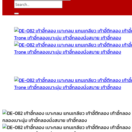
Search
for: