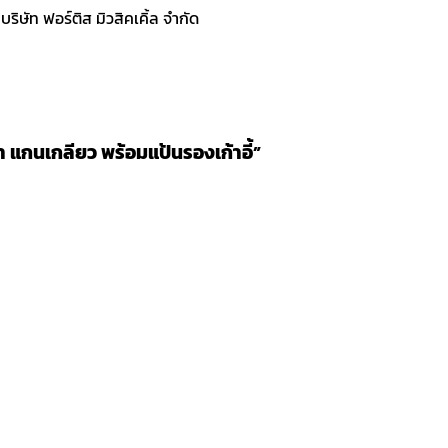
ิษัท ฟอร์ติส มิวสิคเคิ้ล จำกัด
า แกนเกลียว พร้อมแป้นรองเก้าอี้”