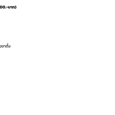
800.-บาท)
ง
งขาตั้ง