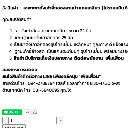
ชื่อสินค้า :
เฉพาะขาตั้งเก้าอี้กลองอานม้า แกนเกลียว (ไม่รวมแป้น 
คุณสมบัติสินค้า
ขาตั้งเก้าอี้กลอง แกนเกลียว ขนาด 22 มิล
แกนฐานขาตั้งเก้าอี้กลอง 25 มิล
เป็นขาตั้งเก้าอี้กลองชุบโครเมี่ยม เหล็กหนา คุณภาพ ดี แข็งแร
ฐานเก้าอี้ล่างสุด เป็นแกนตะเกียบคู่ ชุบโครเมี่ยม พร้อมยางรอ
สินค้า มีบริการเก็บเงินปลายทาง ติดต่อพนักงาน เพิ่มเพื่อน
ช่องทางการติดต่อ
สนใจสินค้าติดต่อทาง LINE เพียงคลิกปุ่ม “เพิ่มเพื่อน”
สายด่วนโทร : 094-2788784 เซลล์ (เวลาทำการ 8.30-17.30 จ-ส)
ด้านเทคนิค โทร: 081-5840695 คุณโจ
Makana
ขา
Add to cart