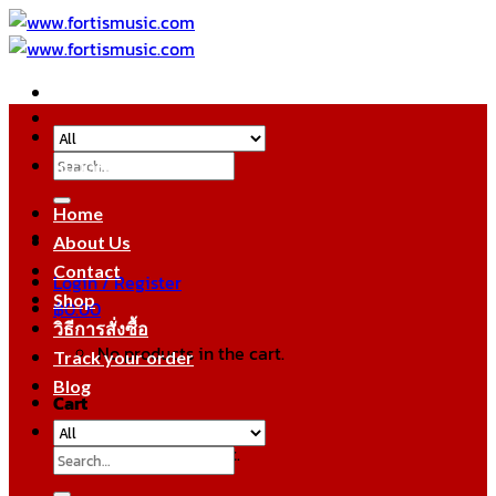
Skip
to
content
Search
หมวดหมู่สินค้า
for:
Home
About Us
Contact
Login / Register
Shop
฿
0.00
วิธีการสั่งซื้อ
No products in the cart.
Track your order
Blog
Cart
No products in the cart.
Search
for: