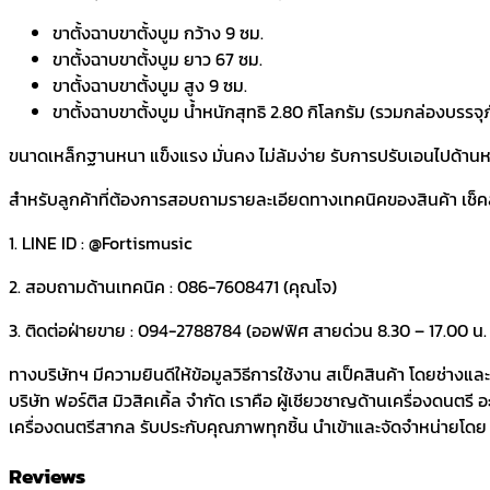
ขาตั้งฉาบขาตั้งบูม กว้าง 9 ซม.
ขาตั้งฉาบขาตั้งบูม ยาว 67 ซม.
ขาตั้งฉาบขาตั้งบูม สูง 9 ซม.
ขาตั้งฉาบขาตั้งบูม น้ำหนักสุทธิ 2.80 กิโลกรัม (รวมกล่องบรรจุ
ขนาดเหล็กฐานหนา แข็งแรง มั่นคง ไม่ล้มง่าย รับการปรับเอนไปด้านห
สำหรับลูกค้าที่ต้องการสอบถามรายละเอียดทางเทคนิคของสินค้า เช็คสต๊อ
1. LINE ID : @Fortismusic
2. สอบถามด้านเทคนิค : 086-7608471 (คุณโจ)
3. ติดต่อฝ่ายขาย : 094-2788784 (ออฟฟิศ สายด่วน 8.30 – 17.00 น. ว
ทางบริษัทฯ มีความยินดีให้ข้อมูลวิธีการใช้งาน สเป็คสินค้า โดยช่างแ
บริษัท ฟอร์ติส มิวสิคเคิ้ล จำกัด เราคือ ผู้เชียวชาญด้านเครื่องดนตรี
เครื่องดนตรีสากล รับประกับคุณภาพทุกชิ้น นำเข้าและจัดจำหน่ายโดย บร
Reviews