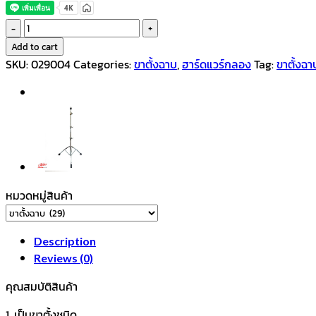
V-
TECH
Add to cart
ขา
SKU:
029004
Categories:
ขาตั้งฉาบ
,
ฮาร์ดแวร์กลอง
Tag:
ขาตั้งฉา
ตั้ง
ฉาบ
ขา
ตั้ง
ฉาบ
บูม
2ท่อน
หมวดหมู่สินค้า
รุ่น
CX-
S9
Description
ชุบ
Reviews (0)
โค
ร
คุณสมบัติสินค้า
เมี่
1. เป็นขาตั้งชนิด
ยม