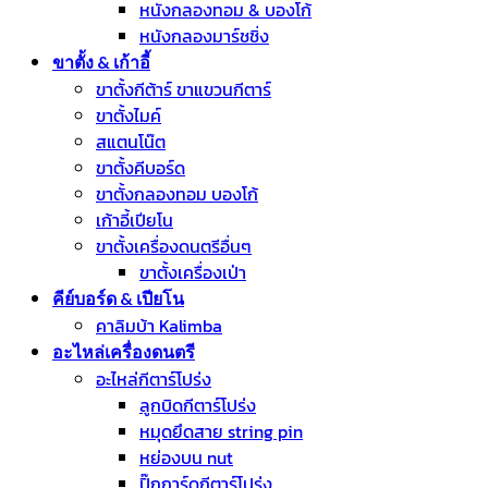
หนังกลองทอม & บองโก้
หนังกลองมาร์ชชิ่ง
ขาตั้ง & เก้าอี้
ขาตั้งกีต้าร์ ขาแขวนกีตาร์
ขาตั้งไมค์
สแตนโน๊ต
ขาตั้งคีบอร์ด
ขาตั้งกลองทอม บองโก้
เก้าอี้เปียโน
ขาตั้งเครื่องดนตรีอื่นๆ
ขาตั้งเครื่องเป่า
คีย์บอร์ด & เปียโน
คาลิมบ้า Kalimba
อะไหล่เครื่องดนตรี
อะไหล่กีตาร์โปร่ง
ลูกบิดกีตาร์โปร่ง
หมุดยึดสาย string pin
หย่องบน nut
ปิ๊กการ์ดกีตาร์โปร่ง