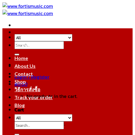
Skip
to
content
Search
หมวดหมู่สินค้า
for:
Home
About Us
Contact
Login / Register
Shop
฿
0.00
วิธีการสั่งซื้อ
No products in the cart.
Track your order
Blog
Cart
No products in the cart.
Search
for: