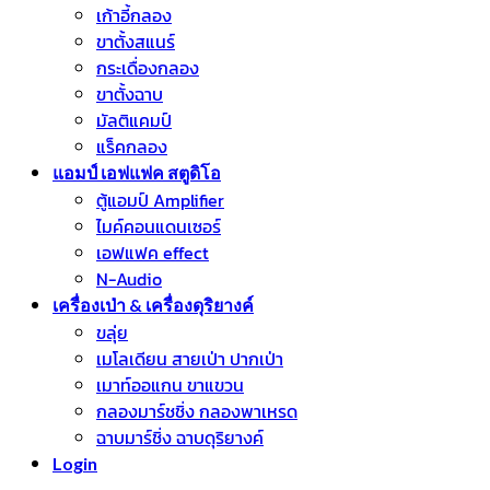
เก้าอี้กลอง
ขาตั้งสแนร์
กระเดื่องกลอง
ขาตั้งฉาบ
มัลติแคมป์
แร็คกลอง
แอมป์ เอฟแฟค สตูดิโอ
ตู้แอมป์ Amplifier
ไมค์คอนแดนเซอร์
เอฟแฟค effect
N-Audio
เครื่องเป่า & เครื่องดุริยางค์
ขลุ่ย
เมโลเดียน สายเป่า ปากเป่า
เมาท์ออแกน ขาแขวน
กลองมาร์ชชิ่ง กลองพาเหรด
ฉาบมาร์ชิ่ง ฉาบดุริยางค์
Login