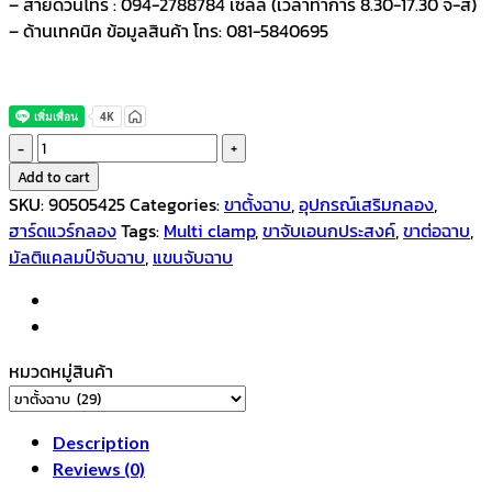
– สายด่วนโทร : 094-2788784 เซลล์ (เวลาทำการ 8.30-17.30 จ-ส)
– ด้านเทคนิค ข้อมูลสินค้า โทร: 081-5840695
แขน
จับ
Add to cart
ฉาบ
SKU:
90505425
Categories:
ขาตั้งฉาบ
,
อุปกรณ์เสริมกลอง
,
ขา
ฮาร์ดแวร์กลอง
Tags:
Multi clamp
,
ขาจับเอนกประสงค์
,
ขาต่อฉาบ
,
ต่อ
มัลติแคลมป์จับฉาบ
,
แขนจับฉาบ
ฉาบ
แค
ลมป์
จับ
หมวดหมู่สินค้า
ฉาบ
รุ่น
DEX-
Description
5
Reviews (0)
quantity