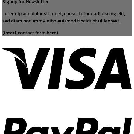
Signup for Newsletter
Lorem ipsum dolor sit amet, consectetuer adipiscing elit,
sed diam nonummy nibh euismod tincidunt ut laoreet.
(insert contact form here)