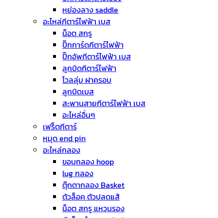
หย่องลาง saddle
อะไหล่กีตาร์ไฟฟ้า เบส
น็อต สกรู
ปิ๊กการ์ดกีตาร์ไฟฟ้า
ปิ๊กอัพกีตาร์ไฟฟ้า เบส
ลูกบิดกีตาร์ไฟฟ้า
โวลลุ่ม ฝาครอบ
ลูกบิดเบส
สะพานสายกีตาร์ไฟฟ้า เบส
อะไหล่อื่นๆ
เฟร็ตกีตาร์
หมุด end pin
อะไหล่กลอง
ขอบกลอง hoop
lug กลอง
ตุ๊กตากลอง Basket
ตัวล็อค ตัวปลดแส้
น็อต สกรู แหวนรอง