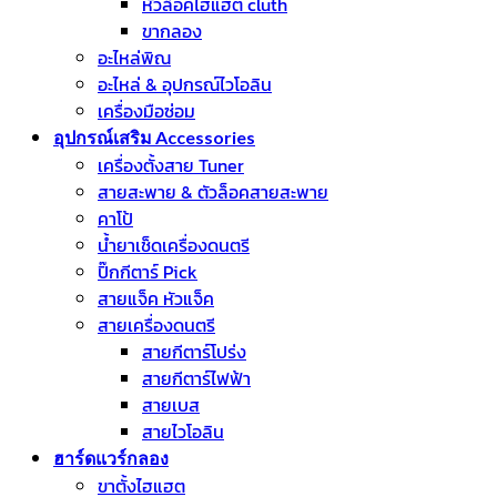
หัวล็อคไฮแฮต cluth
ขากลอง
อะไหล่พิณ
อะไหล่ & อุปกรณ์ไวโอลิน
เครื่องมือซ่อม
อุปกรณ์เสริม Accessories
เครื่องตั้งสาย Tuner
สายสะพาย & ตัวล็อคสายสะพาย
คาโป้
น้ำยาเช็ดเครื่องดนตรี
ปิ๊กกีตาร์ Pick
สายแจ็ค หัวแจ็ค
สายเครื่องดนตรี
สายกีตาร์โปร่ง
สายกีตาร์ไฟฟ้า
สายเบส
สายไวโอลิน
ฮาร์ดแวร์กลอง
ขาตั้งไฮแฮต