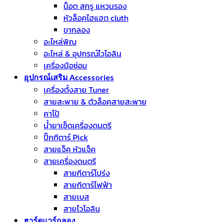
น็อต สกรู แหวนรอง
หัวล็อคไฮแฮต cluth
ขากลอง
อะไหล่พิณ
อะไหล่ & อุปกรณ์ไวโอลิน
เครื่องมือซ่อม
อุปกรณ์เสริม Accessories
เครื่องตั้งสาย Tuner
สายสะพาย & ตัวล็อคสายสะพาย
คาโป้
น้ำยาเช็ดเครื่องดนตรี
ปิ๊กกีตาร์ Pick
สายแจ็ค หัวแจ็ค
สายเครื่องดนตรี
สายกีตาร์โปร่ง
สายกีตาร์ไฟฟ้า
สายเบส
สายไวโอลิน
ฮาร์ดแวร์กลอง