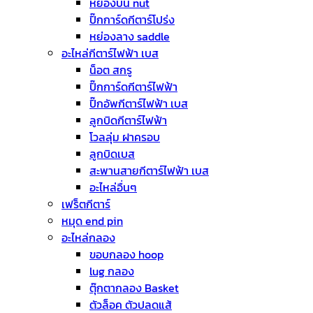
หย่องบน nut
ปิ๊กการ์ดกีตาร์โปร่ง
หย่องลาง saddle
อะไหล่กีตาร์ไฟฟ้า เบส
น็อต สกรู
ปิ๊กการ์ดกีตาร์ไฟฟ้า
ปิ๊กอัพกีตาร์ไฟฟ้า เบส
ลูกบิดกีตาร์ไฟฟ้า
โวลลุ่ม ฝาครอบ
ลูกบิดเบส
สะพานสายกีตาร์ไฟฟ้า เบส
อะไหล่อื่นๆ
เฟร็ตกีตาร์
หมุด end pin
อะไหล่กลอง
ขอบกลอง hoop
lug กลอง
ตุ๊กตากลอง Basket
ตัวล็อค ตัวปลดแส้