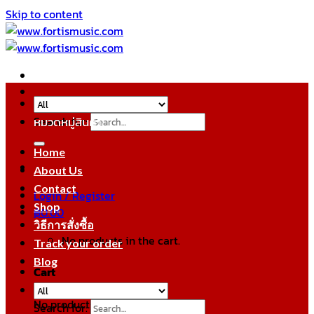
Skip to content
Search for:
หมวดหมู่สินค้า
Home
About Us
Contact
Login / Register
Shop
฿
0.00
วิธีการสั่งซื้อ
No products in the cart.
Track your order
Blog
Cart
No products in the cart.
Search for: