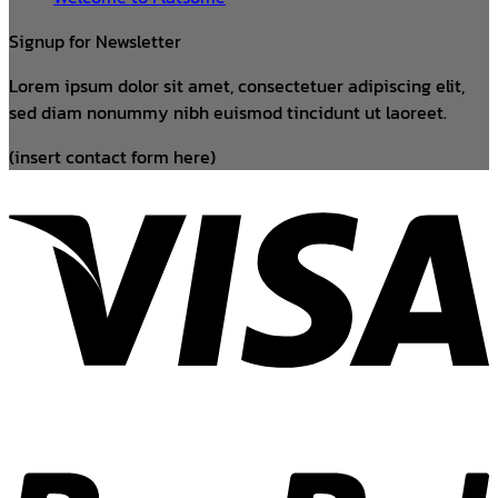
Signup for Newsletter
Lorem ipsum dolor sit amet, consectetuer adipiscing elit,
sed diam nonummy nibh euismod tincidunt ut laoreet.
(insert contact form here)