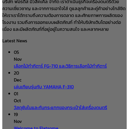
บริษัท ฟอร์ติส มิวสิคเคิ้ล จำกัด เราดำเนินธุรกิจเครื่องดนตรีด้วย
ความเชี่ยวชาญ และจากการเอาใจใส่ ดูแลลูกค้าและคู่ค้าอย่างใกล้ชิด
ให้เราเราได้ทราบถึงความต้องการตลาด และศักยภาพการผลิตของ
โรงงาน รวมถึงการออกแบบผลิตภัณฑ์ ทำให้บริษัทเติบโตอย่างต่อ
เนื่อง และมีผลิตภัณฑ์ที่อยู่อยู่ในความสนใจ และหลากหลาย
Latest News
05
Nov
เลือกไม้ทำกีตาร์ FG-710 และวิธีการเลือกไม้ทำกีตาร์
20
Dec
เล่นเทียบรุ่นกับ YAMAHA F-310
01
Oct
วัสดุซับในและกันกระแทกของกระเป๋าใส่เครื่องดนตรี
19
Nov
Welcome to Flatsome