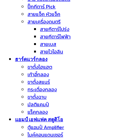
ปิ๊กกีตาร์ Pick
สายแจ็ค หัวแจ็ค
สายเครื่องดนตรี
สายกีตาร์โปร่ง
สายกีตาร์ไฟฟ้า
สายเบส
สายไวโอลิน
ฮาร์ดแวร์กลอง
ขาตั้งไฮแฮต
เก้าอี้กลอง
ขาตั้งสแนร์
กระเดื่องกลอง
ขาตั้งฉาบ
มัลติแคมป์
แร็คกลอง
แอมป์ เอฟแฟค สตูดิโอ
ตู้แอมป์ Amplifier
ไมค์คอนแดนเซอร์