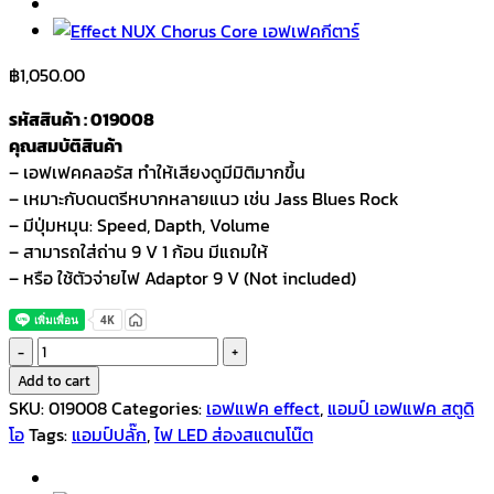
฿
1,050.00
รหัสสินค้า : 019008
คุณสมบัติสินค้า
– เอฟเฟคคลอรัส ทำให้เสียงดูมีมิติมากขึ้น
– เหมาะกับดนตรีหบากหลายแนว เช่น Jass Blues Rock
– มีปุ่มหมุน: Speed, Dapth, Volume
– สามารถใส่ถ่าน 9 V 1 ก้อน มีแถมให้
– หรือ ใช้ตัวจ่ายไฟ Adaptor 9 V (Not included)
Effect
TOM'S
Add to cart
LINE
SKU:
019008
Categories:
เอฟแฟค effect
,
แอมป์ เอฟแฟค สตูดิ
ACH
โอ
Tags:
แอมป์ปลั๊ก
,
ไฟ LED ส่องสแตนโน๊ต
1
เอฟเฟค