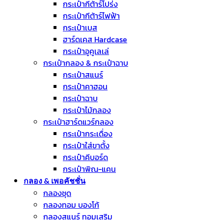
กระเป๋ากีต้าร์โปร่ง
กระเป๋ากีต้าร์ไฟฟ้า
กระเป๋าเบส
ฮาร์ดเคส Hardcase
กระเป๋าอูคูเลเล่
กระเป๋ากลอง & กระเป๋าฉาบ
กระเป๋าสแนร์
กระเป๋าคาฮอน
กระเป๋าฉาบ
กระเป๋าไม้กลอง
กระเป๋าฮาร์ดแวร์กลอง
กระเป๋ากระเดื่อง
กระเป๋าใส่ขาตั้ง
กระเป๋าคีบอร์ด
กระเป๋าพิณ-แคน
กลอง & เพอคัชชั่น
กลองชุด
กลองทอม บองโก้
กลองสแนร์ ทอมเสริม