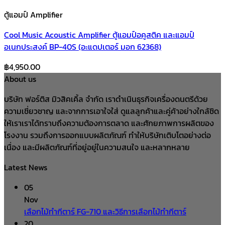
ตู้แอมป์ Amplifier
Cool Music Acoustic Amplifier ตู้แอมป์อคูสติค และแอมป์
อเนกประสงค์ BP-40S (อะแดปเตอร์ มอก 62368)
฿
4,950.00
About us
บริษัท ฟอร์ติส มิวสิคเคิ้ล จำกัด เราดำเนินธุรกิจเครื่องดนตรีด้วย
ความเชี่ยวชาญ และจากการเอาใจใส่ ดูแลลูกค้าและคู่ค้าอย่างใกล้ชิด
ให้เราเราได้ทราบถึงความต้องการตลาด และศักยภาพการผลิตของ
โรงงาน รวมถึงการออกแบบผลิตภัณฑ์ ทำให้บริษัทเติบโตอย่างต่อ
เนื่อง และมีผลิตภัณฑ์ที่อยู่อยู่ในความสนใจ และหลากหลาย
Latest News
05
Nov
เลือกไม้ทำกีตาร์ FG-710 และวิธีการเลือกไม้ทำกีตาร์
20