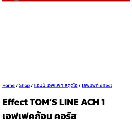
Home
/
Shop
/
แอมป์ เอฟแฟค สตูดิโอ
/
เอฟแฟค effect
Effect TOM’S LINE ACH 1
เอฟเฟคก้อน คอรัส