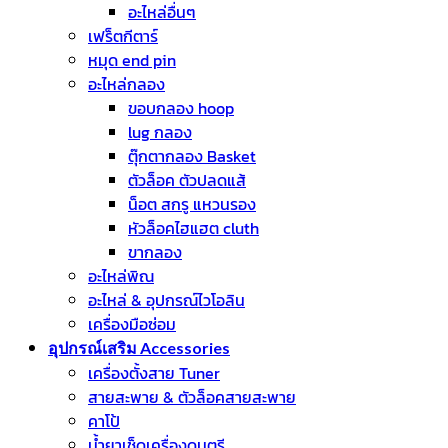
อะไหล่อื่นๆ
เฟร็ตกีตาร์
หมุด end pin
อะไหล่กลอง
ขอบกลอง hoop
lug กลอง
ตุ๊กตากลอง Basket
ตัวล็อค ตัวปลดแส้
น็อต สกรู แหวนรอง
หัวล็อคไฮแฮต cluth
ขากลอง
อะไหล่พิณ
อะไหล่ & อุปกรณ์ไวโอลิน
เครื่องมือซ่อม
อุปกรณ์เสริม Accessories
เครื่องตั้งสาย Tuner
สายสะพาย & ตัวล็อคสายสะพาย
คาโป้
น้ำยาเช็ดเครื่องดนตรี