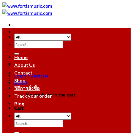
Skip
to
content
Search
หมวดหมู่สินค้า
for:
Home
About Us
Contact
Login / Register
Shop
฿
0.00
วิธีการสั่งซื้อ
No products in the cart.
Track your order
Blog
Cart
No products in the cart.
Search
for: