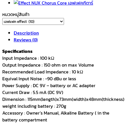
ก้อน
คอรัส
หมวดหมู่สินค้า
quantity
Description
Reviews (0)
Specifications
Input Impedance : 100 kΩ
Output Impedance : 150 ohm on max Volume
Recommended Load Impedance : 10 kΩ
Equival Input Noise : -90 dBu or less
Power Supply : DC 9V – battery or AC adapter
Current Draw : 5.5 mA (DC 9V)
Dimension : 115mm(length)x73mm(width)x48mm(thickness)
weight including battery : 270g
Accessory : Owner’s Manual, Alkaline Battery ( in the
battery compartment