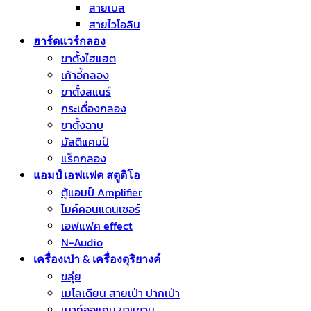
สายเบส
สายไวโอลิน
ฮาร์ดแวร์กลอง
ขาตั้งไฮแฮต
เก้าอี้กลอง
ขาตั้งสแนร์
กระเดื่องกลอง
ขาตั้งฉาบ
มัลติแคมป์
แร็คกลอง
แอมป์ เอฟแฟค สตูดิโอ
ตู้แอมป์ Amplifier
ไมค์คอนแดนเซอร์
เอฟแฟค effect
N-Audio
เครื่องเป่า & เครื่องดุริยางค์
ขลุ่ย
เมโลเดียน สายเป่า ปากเป่า
เมาท์ออแกน ขาแขวน