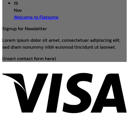
19
Nov
Welcome to Flatsome
Signup for Newsletter
Lorem ipsum dolor sit amet, consectetuer adipiscing elit,
sed diam nonummy nibh euismod tincidunt ut laoreet.
(insert contact form here)