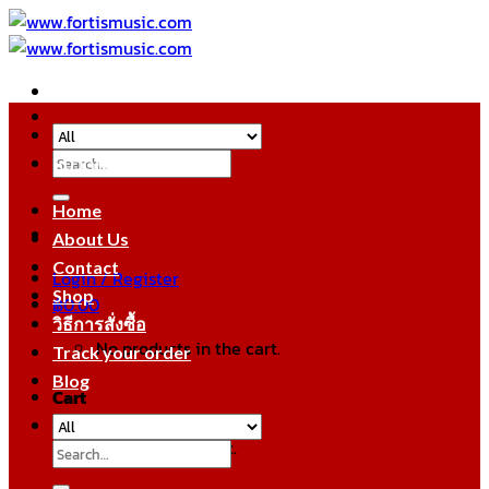
Skip
to
content
Search
หมวดหมู่สินค้า
for:
Home
About Us
Contact
Login / Register
Shop
฿
0.00
วิธีการสั่งซื้อ
No products in the cart.
Track your order
Blog
Cart
No products in the cart.
Search
for: