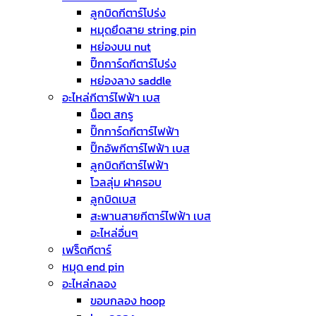
ลูกบิดกีตาร์โปร่ง
หมุดยึดสาย string pin
หย่องบน nut
ปิ๊กการ์ดกีตาร์โปร่ง
หย่องลาง saddle
อะไหล่กีตาร์ไฟฟ้า เบส
น็อต สกรู
ปิ๊กการ์ดกีตาร์ไฟฟ้า
ปิ๊กอัพกีตาร์ไฟฟ้า เบส
ลูกบิดกีตาร์ไฟฟ้า
โวลลุ่ม ฝาครอบ
ลูกบิดเบส
สะพานสายกีตาร์ไฟฟ้า เบส
อะไหล่อื่นๆ
เฟร็ตกีตาร์
หมุด end pin
อะไหล่กลอง
ขอบกลอง hoop