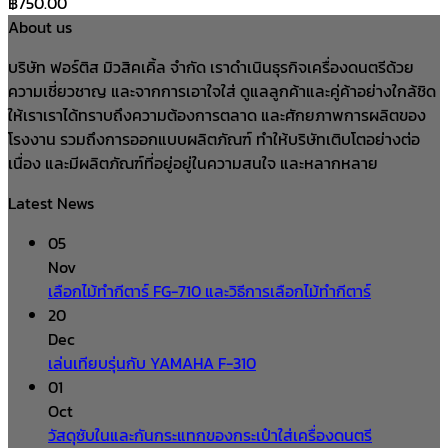
฿
750.00
About us
บริษัท ฟอร์ติส มิวสิคเคิ้ล จำกัด เราดำเนินธุรกิจเครื่องดนตรีด้วย
ความเชี่ยวชาญ และจากการเอาใจใส่ ดูแลลูกค้าและคู่ค้าอย่างใกล้ชิด
ให้เราเราได้ทราบถึงความต้องการตลาด และศักยภาพการผลิตของ
โรงงาน รวมถึงการออกแบบผลิตภัณฑ์ ทำให้บริษัทเติบโตอย่างต่อ
เนื่อง และมีผลิตภัณฑ์ที่อยู่อยู่ในความสนใจ และหลากหลาย
Latest News
05
Nov
เลือกไม้ทำกีตาร์ FG-710 และวิธีการเลือกไม้ทำกีตาร์
20
Dec
เล่นเทียบรุ่นกับ YAMAHA F-310
01
Oct
วัสดุซับในและกันกระแทกของกระเป๋าใส่เครื่องดนตรี