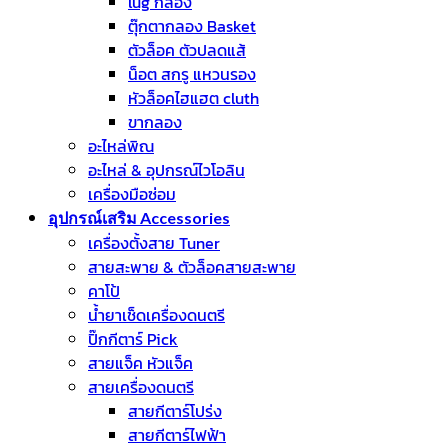
lug กลอง
ตุ๊กตากลอง Basket
ตัวล็อค ตัวปลดแส้
น็อต สกรู แหวนรอง
หัวล็อคไฮแฮต cluth
ขากลอง
อะไหล่พิณ
อะไหล่ & อุปกรณ์ไวโอลิน
เครื่องมือซ่อม
อุปกรณ์เสริม Accessories
เครื่องตั้งสาย Tuner
สายสะพาย & ตัวล็อคสายสะพาย
คาโป้
น้ำยาเช็ดเครื่องดนตรี
ปิ๊กกีตาร์ Pick
สายแจ็ค หัวแจ็ค
สายเครื่องดนตรี
สายกีตาร์โปร่ง
สายกีตาร์ไฟฟ้า